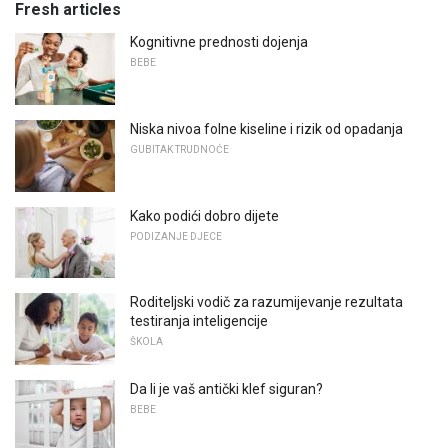
Fresh articles
Kognitivne prednosti dojenja
BEBE
Niska nivoa folne kiseline i rizik od opadanja
GUBITAK TRUDNOĆE
Kako podići dobro dijete
PODIZANJE DJECE
Roditeljski vodič za razumijevanje rezultata
testiranja inteligencije
ŠKOLA
Da li je vaš antički klef siguran?
BEBE