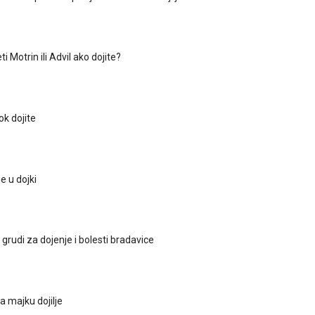
i Motrin ili Advil ako dojite?
ok dojite
e u dojki
grudi za dojenje i bolesti bradavice
 majku dojilje