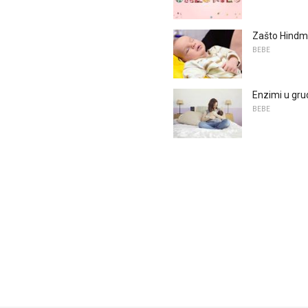
Zašto Hindmi
BEBE
Enzimi u gr
BEBE