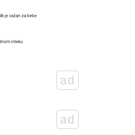
lk je važan za bebe
udnom mleku
ad
ad