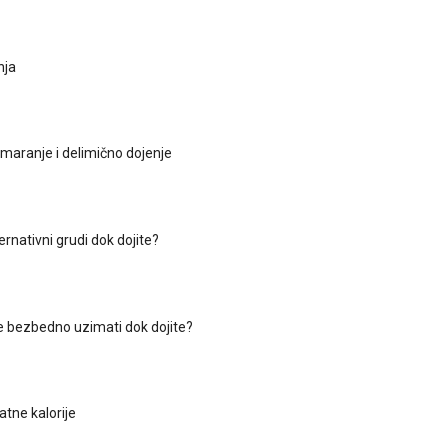
nja
dmaranje i delimično dojenje
ternativni grudi dok dojite?
je bezbedno uzimati dok dojite?
atne kalorije