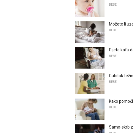
BEBE
Možete li uzet
BEBE
Pijete kafu d
BEBE
Gubitak težin
BEBE
Kako pomoći 
BEBE
Samo-skrb za