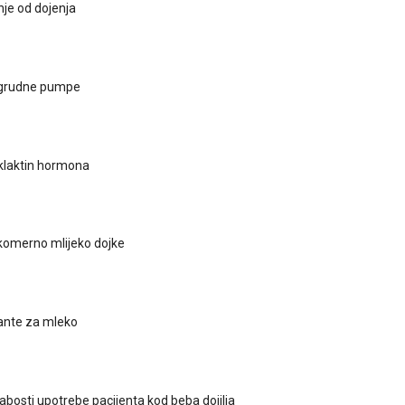
je od dojenja
 grudne pumpe
klaktin hormona
ekomerno mlijeko dojke
ante za mleko
labosti upotrebe pacijenta kod beba dojilja