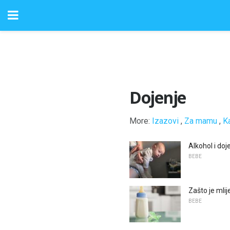
Dojenje
More:
Izazovi
,
Za mamu
,
K
Alkohol i doj
BEBE
Zašto je mlij
BEBE