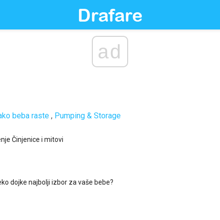
ad
ako beba raste
,
Pumping & Storage
enje Činjenice i mitovi
eko dojke najbolji izbor za vaše bebe?