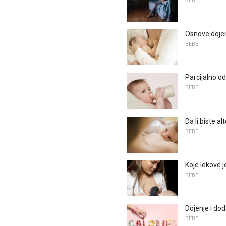
BEBE
Osnove doje
BEBE
Parcijalno o
BEBE
Da li biste al
BEBE
Koje lekove 
BEBE
Dojenje i dod
BEBE