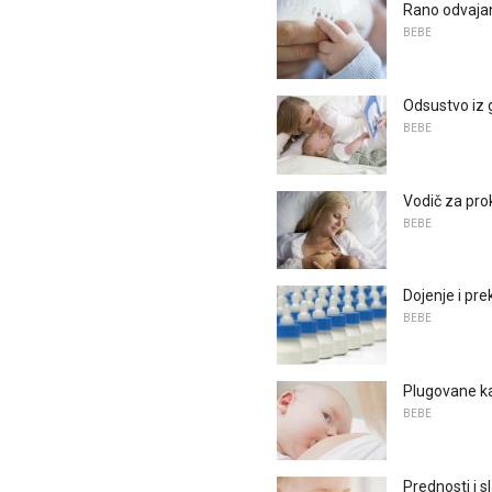
Rano odvajan
BEBE
Odsustvo iz
BEBE
Vodič za pro
BEBE
Dojenje i pr
BEBE
Plugovane k
BEBE
Prednosti i s