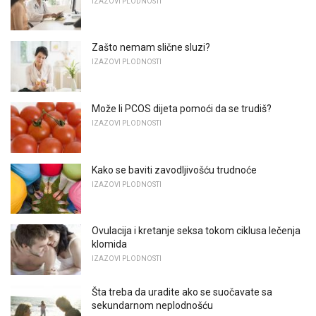
IZAZOVI PLODNOSTI
Zašto nemam slične sluzi?
IZAZOVI PLODNOSTI
Može li PCOS dijeta pomoći da se trudiš?
IZAZOVI PLODNOSTI
Kako se baviti zavodljivošću trudnoće
IZAZOVI PLODNOSTI
Ovulacija i kretanje seksa tokom ciklusa lečenja
klomida
IZAZOVI PLODNOSTI
Šta treba da uradite ako se suočavate sa
sekundarnom neplodnošću