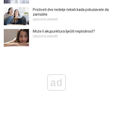
Preživeti dve nedelje čekati kada pokušavate da
zamislite
IZAZOVI PLODNOSTI
Može li akupunktura liječiti neplodnost?
IZAZOVI PLODNOSTI
ad