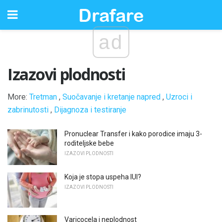
ad
Izazovi plodnosti
More:
Tretman
,
Suočavanje i kretanje napred
,
Uzroci i
zabrinutosti
,
Dijagnoza i testiranje
Pronuclear Transfer i kako porodice imaju 3-
roditeljske bebe
IZAZOVI PLODNOSTI
Koja je stopa uspeha IUI?
IZAZOVI PLODNOSTI
Varicocela i neplodnost