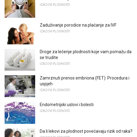
IZAZOVI PLODNOSTI
Zaduživanje porodice na plaćanje za IVF
IZAZOVI PLODNOSTI
Droge za lečenje plodnosti koje vam pomažu da
se trudite
IZAZOVI PLODNOSTI
Zamrznuti prenos embriona (FET): Procedura i
uspjeh
IZAZOVI PLODNOSTI
Endometrijski uslovi i bolesti
IZAZOVI PLODNOSTI
Da li lekovi za plodnost povećavaju rizik od raka?