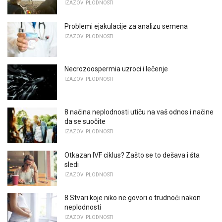
IZAZOVI PLODNOSTI
Problemi ejakulacije za analizu semena
IZAZOVI PLODNOSTI
Necrozoospermia uzroci i lečenje
IZAZOVI PLODNOSTI
8 načina neplodnosti utiču na vaš odnos i načine
da se suočite
IZAZOVI PLODNOSTI
Otkazan IVF ciklus? Zašto se to dešava i šta
sledi
IZAZOVI PLODNOSTI
8 Stvari koje niko ne govori o trudnoći nakon
neplodnosti
IZAZOVI PLODNOSTI