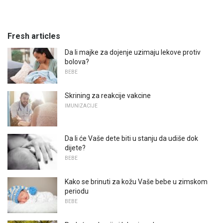
Fresh articles
Da li majke za dojenje uzimaju lekove protiv
bolova?
BEBE
Skrining za reakcije vakcine
IMUNIZACIJE
Da li će Vaše dete biti u stanju da udiše dok
dijete?
BEBE
Kako se brinuti za kožu Vaše bebe u zimskom
periodu
BEBE