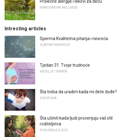
Prolećne alergije i lekovi za decu
SVAKODNEVNI WELLNESS
Intresting articles
Sperma Kvalitetna pitanja i nesreća
GUBITAK TRUDNOĆE
Tjedan 31. Tvoje trudnoće
NEDELJE I TRIMERI
Šta treba da uradim kada mi dete dođe?
DISCIPLINA
Šta učiniti kada ljudi procenjuju vaš stil
roditeljstva
PODIZANJE DJECE