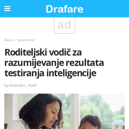
ad
Škola
Spremnost
Roditeljski vodič za
razumijevanje rezultata
testiranja inteligencije
by Kimberly L. Keith