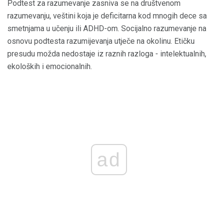
Podtest za razumevanje zasniva se na društvenom
razumevanju, veštini koja je deficitarna kod mnogih dece sa
smetnjama u učenju ili ADHD-om. Socijalno razumevanje na
osnovu podtesta razumijevanja utječe na okolinu. Etičku
presudu možda nedostaje iz raznih razloga - intelektualnih,
ekoloških i emocionalnih.
ad