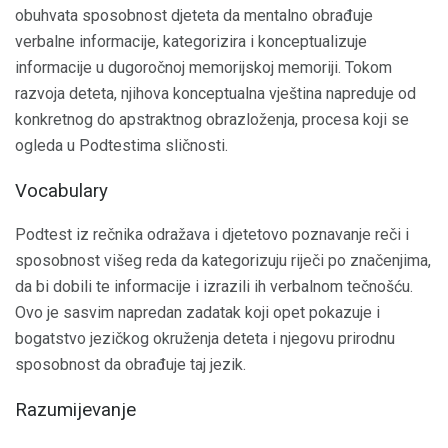
obuhvata sposobnost djeteta da mentalno obrađuje
verbalne informacije, kategorizira i konceptualizuje
informacije u dugoročnoj memorijskoj memoriji. Tokom
razvoja deteta, njihova konceptualna vještina napreduje od
konkretnog do apstraktnog obrazloženja, procesa koji se
ogleda u Podtestima sličnosti.
Vocabulary
Podtest iz rečnika odražava i djetetovo poznavanje reči i
sposobnost višeg reda da kategorizuju riječi po značenjima,
da bi dobili te informacije i izrazili ih verbalnom tečnošću.
Ovo je sasvim napredan zadatak koji opet pokazuje i
bogatstvo jezičkog okruženja deteta i njegovu prirodnu
sposobnost da obrađuje taj jezik.
Razumijevanje