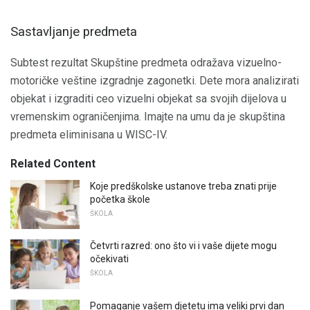
Sastavljanje predmeta
Subtest rezultat Skupštine predmeta odražava vizuelno-
motoričke veštine izgradnje zagonetki. Dete mora analizirati
objekat i izgraditi ceo vizuelni objekat sa svojih dijelova u
vremenskim ograničenjima. Imajte na umu da je skupština
predmeta eliminisana u WISC-IV.
Related Content
Koje predškolske ustanove treba znati prije
početka škole
ŠKOLA
Četvrti razred: ono što vi i vaše dijete mogu
očekivati
ŠKOLA
Pomaganje vašem djetetu ima veliki prvi dan