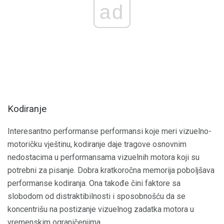
ad
Kodiranje
Interesantno performanse performansi koje meri vizuelno-
motoričku vještinu, kodiranje daje tragove osnovnim
nedostacima u performansama vizuelnih motora koji su
potrebni za pisanje. Dobra kratkoročna memorija poboljšava
performanse kodiranja. Ona takođe čini faktore sa
slobodom od distraktibilnosti i sposobnošću da se
koncentrišu na postizanje vizuelnog zadatka motora u
vremenskim ograničenjima.