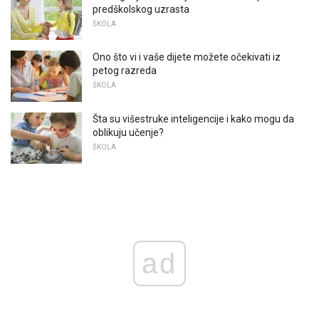
predškolskog uzrasta
ŠKOLA
Ono što vi i vaše dijete možete očekivati ​​iz
petog razreda
ŠKOLA
Šta su višestruke inteligencije i kako mogu da
oblikuju učenje?
ŠKOLA
ad