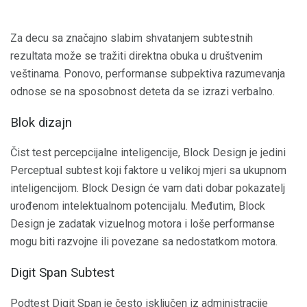
Za decu sa značajno slabim shvatanjem subtestnih
rezultata može se tražiti direktna obuka u društvenim
veštinama. Ponovo, performanse subpektiva razumevanja
odnose se na sposobnost deteta da se izrazi verbalno.
Blok dizajn
Čist test percepcijalne inteligencije, Block Design je jedini
Perceptual subtest koji faktore u velikoj mjeri sa ukupnom
inteligencijom. Block Design će vam dati dobar pokazatelj
urođenom intelektualnom potencijalu. Međutim, Block
Design je zadatak vizuelnog motora i loše performanse
mogu biti razvojne ili povezane sa nedostatkom motora.
Digit Span Subtest
Podtest Digit Span je često isključen iz administracije