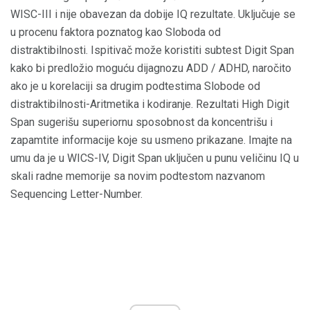
WISC-III i nije obavezan da dobije IQ rezultate. Uključuje se
u procenu faktora poznatog kao Sloboda od
distraktibilnosti. Ispitivač može koristiti subtest Digit Span
kako bi predložio moguću dijagnozu ADD / ADHD, naročito
ako je u korelaciji sa drugim podtestima Slobode od
distraktibilnosti-Aritmetika i kodiranje. Rezultati High Digit
Span sugerišu superiornu sposobnost da koncentrišu i
zapamtite informacije koje su usmeno prikazane. Imajte na
umu da je u WICS-IV, Digit Span uključen u punu veličinu IQ u
skali radne memorije sa novim podtestom nazvanom
Sequencing Letter-Number.