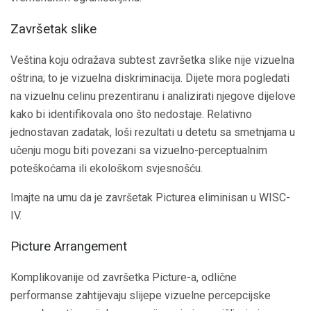
Završetak slike
Veština koju odražava subtest završetka slike nije vizuelna
oštrina; to je vizuelna diskriminacija. Dijete mora pogledati
na vizuelnu celinu prezentiranu i analizirati njegove dijelove
kako bi identifikovala ono što nedostaje. Relativno
jednostavan zadatak, loši rezultati u detetu sa smetnjama u
učenju mogu biti povezani sa vizuelno-perceptualnim
poteškoćama ili ekološkom svjesnošću.
Imajte na umu da je završetak Picturea eliminisan u WISC-
IV.
Picture Arrangement
Komplikovanije od završetka Picture-a, odlične
performanse zahtijevaju slijepe vizuelne percepcijske