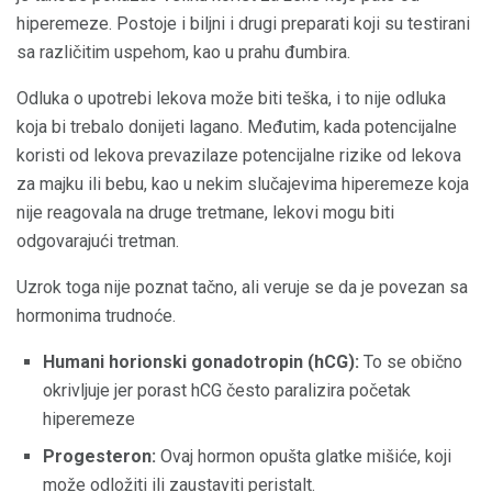
hiperemeze. Postoje i biljni i drugi preparati koji su testirani
sa različitim uspehom, kao u prahu đumbira.
Odluka o upotrebi lekova može biti teška, i to nije odluka
koja bi trebalo donijeti lagano. Međutim, kada potencijalne
koristi od lekova prevazilaze potencijalne rizike od lekova
za majku ili bebu, kao u nekim slučajevima hiperemeze koja
nije reagovala na druge tretmane, lekovi mogu biti
odgovarajući tretman.
Uzrok toga nije poznat tačno, ali veruje se da je povezan sa
hormonima trudnoće.
Humani horionski gonadotropin (hCG):
To se obično
okrivljuje jer porast hCG često paralizira početak
hiperemeze
Progesteron:
Ovaj hormon opušta glatke mišiće, koji
može odložiti ili zaustaviti peristalt.