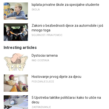
Isplata privatne škole za specijalne studente
ŠKOLA
Zakoni o bezbednosti djece za automobile i još
mnogo toga
SIGURNOST I PRVA POMOĆ
Intresting articles
Dystocia ramena
RAD I DOSTAVA
Hostovanje prvog dijete za djecu
PODIZANJE DJECE
5 Upotreba taktike političara i kako to utiče na
decu
ZASTRAŠIVANJE