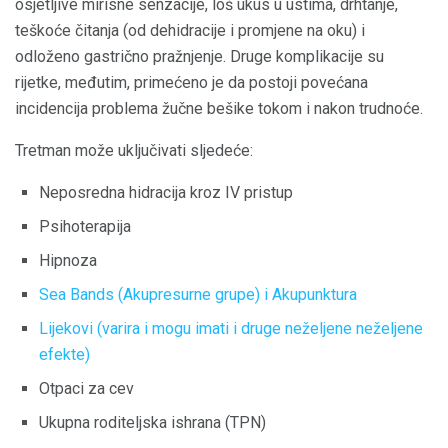
osjetljive mirisne senzacije, loš ukus u ustima, drhtanje,
teškoće čitanja (od dehidracije i promjene na oku) i
odloženo gastrično pražnjenje. Druge komplikacije su
rijetke, međutim, primećeno je da postoji povećana
incidencija problema žučne bešike tokom i nakon trudnoće.
Tretman može uključivati ​​sljedeće:
Neposredna hidracija kroz IV pristup
Psihoterapija
Hipnoza
Sea Bands (Akupresurne grupe) i Akupunktura
Lijekovi (varira i mogu imati i druge neželjene neželjene
efekte)
Otpaci za cev
Ukupna roditeljska ishrana (TPN)