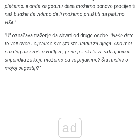
plaćamo, a onda za godinu
dana
možemo
ponovo procijeniti
naš budžet da vidimo da li možemo priuštiti da platimo
više."
"U" označava traženje da shvati od druge osobe.
"Naše dete
to voli ovde i cijenimo sve što ste uradili za njega. Ako moj
predlog ne zvuči izvodljivo, postoji li skala za sklanjanje ili
stipendija za koju možemo da se prijavimo? Šta mislite o
mojoj sugestiji?"
ad