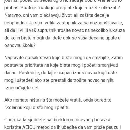
još nisi počeo da sečeš uglove, sada je dobro vreme da to
probaš. Postoje li usluge pretplate koje možete otkazati?
Naravno, oni vam olakšavaju život, ali zaštita dece je
neophodna. Ja sam veliki zastupnik za samozapošljavanje,
ali da li vi ili vaš supružnik trošite novac na nekoliko luksuza
do kojih biste mogli da idete dok se vaša deca ne upute u
osnovnu školu?
Napravite spisak stvari koje biste mogli da smanjite. Zatim
postavite prioritete na koje biste mogli početi smanjivati ​​
danas. Poslednje, dodajte ukupan iznos novca koji biste
mogli uštedeti ako ste prestali da trošite novac na njih.
Iznenađujete se!
Ako nemate ništa na šta možete vratiti, onda odredite
školarinu koju biste mogli platiti.
Onda, kada sjednete sa direktorom dnevnog boravka
koristite AEIOU metod da ih ubedite da vam pruže pauzu i