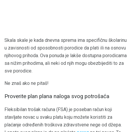
Skala skale je kada dnevna sprema ima specifičnu školarinu
u zavisnosti od sposobnosti porodice da plati ili na osnovu
njihovog prihoda. Ova ponuda je lakše dostupna porodicama
sa nižim prihodima, ali neki od njih mogu obezbijediti to za
sve porodice.
Ne znaš ako ne pitaš!
Proverite plan plana naloga svog potrošaća
Fleksibilan trošak računa (FSA) je poseban račun koji
stavljate novac u svaku platu koju možete koristiti za
plaćanje određenih troškova zdravstvene nege od džepa.