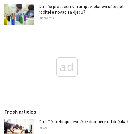
Da li će predsednik Trumpovi planovi uštedjeti
roditelje novac za djecu?
BRIGA O DJECI
ad
Fresh articles
Da li Oči tretiraju devojčice drugačije od dečaka?
DECA