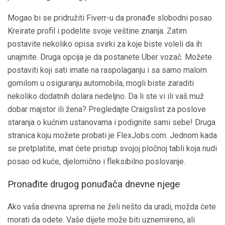
Mogao bi se pridružiti Fiverr-u da pronađe slobodni posao.
Kreirate profil i podelite svoje veštine znanja. Zatim
postavite nekoliko opisa svirki za koje biste voleli da ih
unajmite. Druga opcija je da postanete Uber vozač. Možete
postaviti koji sati imate na raspolaganju i sa samo malom
gomilom u osiguranju automobila, mogli biste zaraditi
nekoliko dodatnih dolara nedeljno. Da li ste vi ili vaš muž
dobar majstor ili žena? Pregledajte Craigslist za poslove
staranja o kućnim ustanovama i podignite sami sebe! Druga
stranica koju možete probati je FlexJobs.com. Jednom kada
se pretplatite, imat ćete pristup svojoj pločnoj tabli koja nudi
posao od kuće, djelomično i fleksibilno poslovanje.
Pronađite drugog ponuđača dnevne njege
Ako vaša dnevna sprema ne želi nešto da uradi, možda ćete
morati da odete. Vaše dijete može biti uznemireno, ali