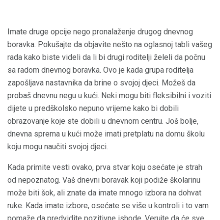
Imate druge opcije nego pronalaženje drugog dnevnog
boravka. Pokušajte da objavite nešto na oglasnoj tabli vašeg
rada kako biste videli da li bi drugi roditelji želeli da počnu
sa radom dnevnog boravka. Ovo je kada grupa roditelja
zapošljava nastavnika da brine o svojoj djeci. Možeš da
probaš dnevnu negu u kući. Neki mogu biti fleksibilni i voziti
dijete u predškolsko nepuno vrijeme kako bi dobili
obrazovanje koje ste dobili u dnevnom centru. Još bolje,
dnevna sprema u kući može imati pretplatu na domu školu
koju mogu naučiti svojoj djeci.
Kada primite vesti ovako, prva stvar koju osećate je strah
od nepoznatog. Vaš dnevni boravak koji podiže školarinu
može biti šok, ali znate da imate mnogo izbora na dohvat
ruke. Kada imate izbore, osećate se više u kontroli i to vam
pomaže da predvidite pozitivne ishode. Verujte da će sve