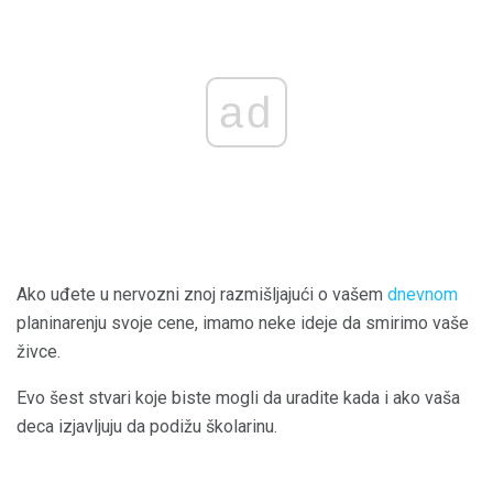
ad
Ako uđete u nervozni znoj razmišljajući o vašem
dnevnom
planinarenju svoje cene, imamo neke ideje da smirimo vaše
živce.
Evo šest stvari koje biste mogli da uradite kada i ako vaša
deca izjavljuju da podižu školarinu.