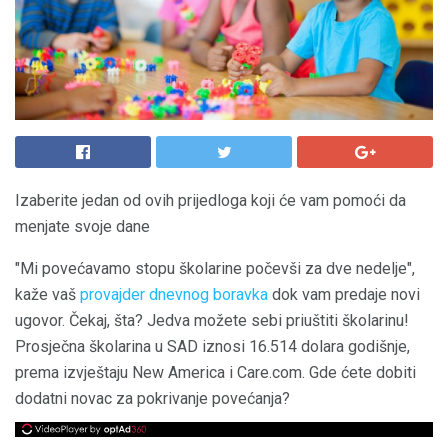
Izaberite jedan od ovih prijedloga koji će vam pomoći da
menjate svoje dane
"Mi povećavamo stopu školarine počevši za dve nedelje",
kaže vaš
provajder dnevnog boravka
dok vam predaje novi
ugovor. Čekaj, šta? Jedva možete sebi priuštiti školarinu!
Prosječna školarina u SAD iznosi 16.514 dolara godišnje,
prema izvještaju New America i Care.com. Gde ćete dobiti
dodatni novac za pokrivanje povećanja?