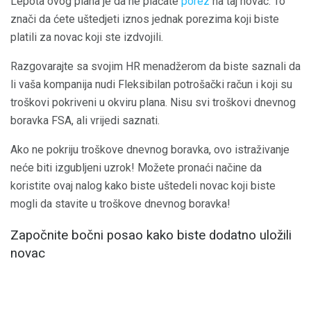
Lepota ovog plana je da ne plaćate
porez
na taj novac. To
znači da ćete uštedjeti iznos jednak porezima koji biste
platili za novac koji ste izdvojili.
Razgovarajte sa svojim HR menadžerom da biste saznali da
li vaša kompanija nudi Fleksibilan potrošački račun i koji su
troškovi pokriveni u okviru plana. Nisu svi troškovi dnevnog
boravka FSA, ali vrijedi saznati.
Ako ne pokriju troškove dnevnog boravka, ovo istraživanje
neće biti izgubljeni uzrok! Možete pronaći načine da
koristite ovaj nalog kako biste uštedeli novac koji biste
mogli da stavite u troškove dnevnog boravka!
Započnite bočni posao kako biste dodatno uložili
novac