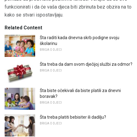
funkcionirati i da će vaša djeca biti zbrinuta bez obzira na to
kako se stvari ispostavljaju.
Related Content
Šta raditi kada dnevna skrb podigne svoju
školarinu
BRIGA O DJECI
Šta treba da dam svom dječijoj službi za odmor?
BRIGA O DJECI
Šta biste očekivali da biste platili za dnevni
boravak?
BRIGA O DJECI
Šta treba platiti bebisiter ili dadilju?
BRIGA O DJECI