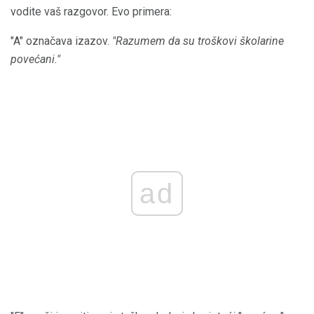
vodite vaš razgovor. Evo primera:
"A" označava izazov.
"Razumem da su troškovi školarine
povećani."
ad