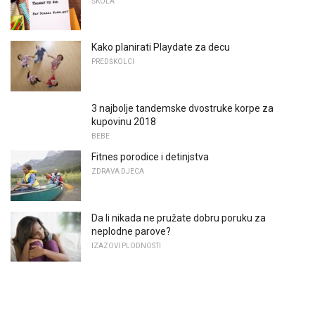
ŠKOLA
Kako planirati Playdate za decu
PREDŠKOLCI
3 najbolje tandemske dvostruke korpe za
kupovinu 2018
BEBE
Fitnes porodice i detinjstva
ZDRAVA DJECA
Da li nikada ne pružate dobru poruku za
neplodne parove?
IZAZOVI PLODNOSTI