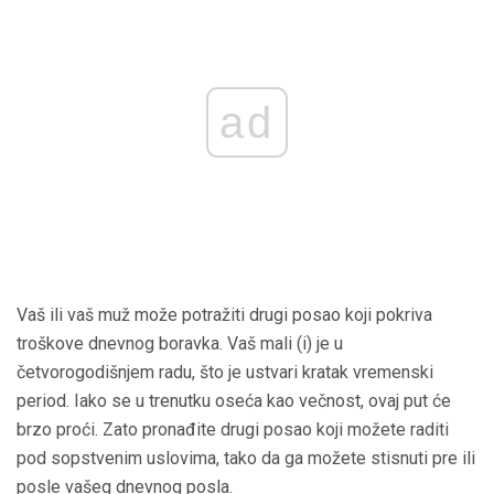
ad
Vaš ili vaš muž može potražiti drugi posao koji pokriva
troškove dnevnog boravka. Vaš mali (i) je u
četvorogodišnjem radu, što je ustvari kratak vremenski
period. Iako se u trenutku oseća kao večnost, ovaj put će
brzo proći. Zato pronađite drugi posao koji možete raditi
pod sopstvenim uslovima, tako da ga možete stisnuti pre ili
posle vašeg dnevnog posla.