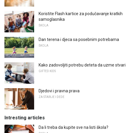
Koristite Flash kartice za podučavanje kratkih
samoglasnika
ŠKOLA
Dan terena i djeca sa posebnim potrebama
ŠKOLA
Kako zadovoljiti potrebu deteta da uzme stvari
GIFTED KIDS
Djedovi i pravna prava
ZA STARIJE I DEDE
Intresting articles
Da li treba da kupite sve na listi škola?