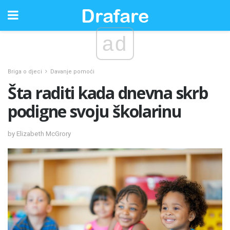
ad
Briga o djeci
Davanje pomoći
Šta raditi kada dnevna skrb
podigne svoju školarinu
by Elizabeth McGrory