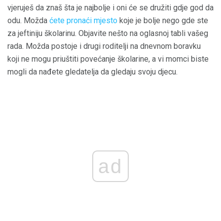
vjeruješ da znaš šta je najbolje i oni će se družiti gdje god da
odu. Možda
ćete pronaći mjesto
koje je bolje nego gde ste
za jeftiniju školarinu. Objavite nešto na oglasnoj tabli vašeg
rada. Možda postoje i drugi roditelji na dnevnom boravku
koji ne mogu priuštiti povećanje školarine, a vi momci biste
mogli da nađete gledatelja da gledaju svoju djecu.
ad