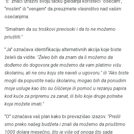
"E" znači izraziti svoju tačku gledanja koristeći "osećam",
"mislim" ili "verujem" da preuzmete vlasništvo nad vašim
osećanjima.
"Smatram da su troškovi previsoki i da to ne možemo
priuštiti."
"Ja" označava identifikaciju alternativnih akcija koje biste
želeli da vidite.
"Želeo bih da znam da li možemo da
dođemo do dogovora gde možemo da vam platimo višu
školarinu, ali ne onu koju ste naveli u ugovoru."
ili "Ako biste
mogli da popustite našu školarinu, mogao bih da ponudim
moje usluge kao što su čišćenje ili pomoć u rezanju papira
kod kuće za pripremu za zanat, ili bilo koje druge potrebe
koje možete imati."
"O" označava vaš plan kako bi prevazišao izazov.
"Prešli
smo preko našeg budžeta i znali da možemo da priuštimo
1000 dolara mesečno, što je više od onoga što sada