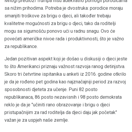
Mnogi predlozi Trumpa nisu adekvatno pomogli porodicama
sa nižim prihodima. Potreba je dvostruka: porodice moraju
smanjiti troškove za brigu o djeci, ali također trebaju
kvalitetne mogućnosti za brigu o djeci, tako da roditelji
mogu sa sigurnošću ponovo ući u radnu snagu. Ovo će
povećati američke nivoe rada i produktivnosti, što je važno
za republikance.
Jedan pozitivan aspekt koji je došao u diskusiji o djeci jeste
to što Amerikanci priznaju važnost razvoja ranog detinjstva.
Skoro tri četvrtine ispitanika u anketi iz 2016. godine otkrilo
je da je rođeno pet godina kao najznačajniji period za razvoj
sposobnosti djeteta za učenje. Puni 82 posto
republikanaca, 86 posto nezavisnih i 98 posto demokrata
reklo je da je "učiniti rano obrazovanje i brigu o djeci
pristupačnijim za rad roditelja da djeci daju jak početak"
važan je za uspjeh naše zemlje.