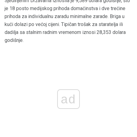
Sjedinjenim Državama iznosila je 9,589 dolara godišnje, što
je 18 posto medijskog prihoda domaćinstva i dve trećine
prihoda za individualnu zaradu minimalne zarade. Briga u
kući dolazi po većoj cijeni. Tipičan trošak za staratelja ili
dadilja sa stalnim radnim vremenom iznosi 28,353 dolara
godišnje.
ad