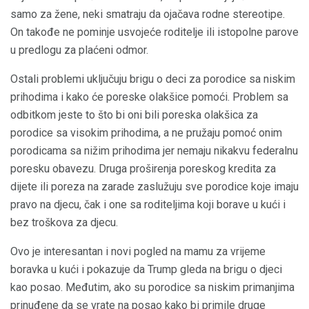
samo za žene, neki smatraju da ojačava rodne stereotipe.
On takođe ne pominje usvojeće roditelje ili istopolne parove
u predlogu za plaćeni odmor.
Ostali problemi uključuju brigu o deci za porodice sa niskim
prihodima i kako će poreske olakšice pomoći. Problem sa
odbitkom jeste to što bi oni bili poreska olakšica za
porodice sa visokim prihodima, a ne pružaju pomoć onim
porodicama sa nižim prihodima jer nemaju nikakvu federalnu
poresku obavezu. Druga proširenja poreskog kredita za
dijete ili poreza na zarade zaslužuju sve porodice koje imaju
pravo na djecu, čak i one sa roditeljima koji borave u kući i
bez troškova za djecu.
Ovo je interesantan i novi pogled na mamu za vrijeme
boravka u kući i pokazuje da Trump gleda na brigu o djeci
kao posao. Međutim, ako su porodice sa niskim primanjima
prinuđene da se vrate na posao kako bi primile druge