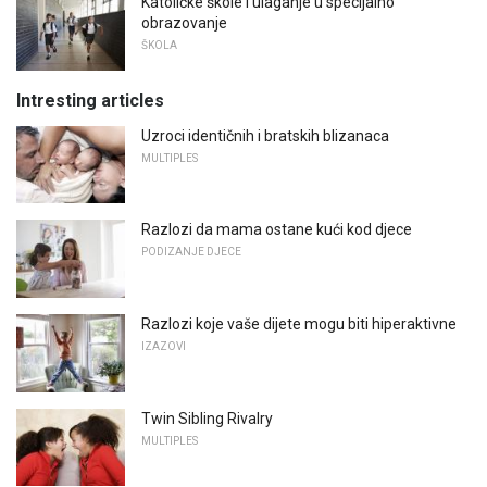
Katoličke škole i ulaganje u specijalno
obrazovanje
ŠKOLA
Intresting articles
Uzroci identičnih i bratskih blizanaca
MULTIPLES
Razlozi da mama ostane kući kod djece
PODIZANJE DJECE
Razlozi koje vaše dijete mogu biti hiperaktivne
IZAZOVI
Twin Sibling Rivalry
MULTIPLES