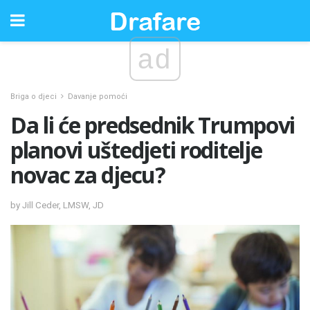
ad
Briga o djeci
Davanje pomoći
Da li će predsednik Trumpovi
planovi uštedjeti roditelje
novac za djecu?
by Jill Ceder, LMSW, JD