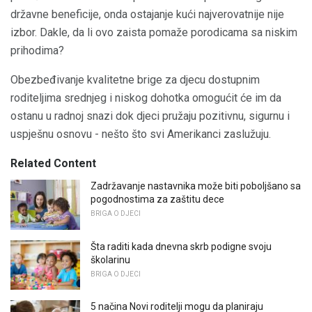
državne beneficije, onda ostajanje kući najverovatnije nije
izbor. Dakle, da li ovo zaista pomaže porodicama sa niskim
prihodima?
Obezbeđivanje kvalitetne brige za djecu dostupnim
roditeljima srednjeg i niskog dohotka omogućit će im da
ostanu u radnoj snazi ​​dok djeci pružaju pozitivnu, sigurnu i
uspješnu osnovu - nešto što svi Amerikanci zaslužuju.
Related Content
Zadržavanje nastavnika može biti poboljšano sa
pogodnostima za zaštitu dece
BRIGA O DJECI
Šta raditi kada dnevna skrb podigne svoju
školarinu
BRIGA O DJECI
5 načina Novi roditelji mogu da planiraju