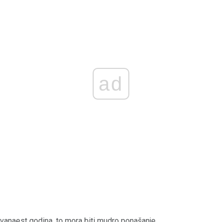
ad
vanaest godina, to mora biti mudro ponašanje.