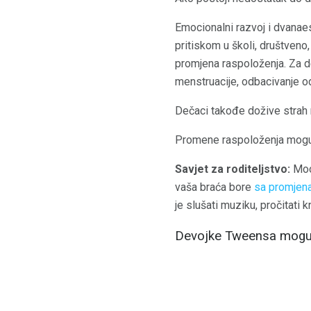
Emocionalni razvoj i dvanae
pritiskom u školi, društveno
promjena raspoloženja. Za d
menstruacije, odbacivanje od 
Dečaci takođe dožive strah n
Promene raspoloženja mogu s
Savjet za roditeljstvo:
Mood
vaša braća bore
sa promjen
je slušati muziku, pročitati k
Devojke Tweensa mogu