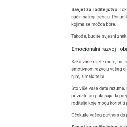
Savjet za roditeljstvo:
Toko
način na koji trebaju. Ponud
kojima se možda bore.
Takođe, budite svjesni znak
Emocionalni razvoj i ob
Kako vaše dijete raste, on i
emotivnom razvoju vašeg dje
njim, a malo teže.
Što više vaše dete razume, 
poznate po pokušaju da preg
roditelja koje mogu koristiti p
Očekujte vašeg partnera da 
Savjet za roditeljstvo:
Važ