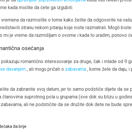
eme kada mislite da ćete ga izgubiti.
 vremena da razmislite o tome kako želite da odgovorite na vašu 
redstavili stranu nekom pitanju koje niste razmatrali. Mogli biste 
o mi je vreme da razmišljam o ovome i kada to uradim, ponovo ć
omantična osećanja
pokazuju romantično interesovanje za druge, čak i mlade od 9 g
ave davanjem
, ali mogu pričati o
zabavama
, kome žele da daju, i
elite da zabranite svoj datum, jer to samo podstiče dijete da se
a članovima suprotnog pola u grupama (sve dok su blizu u godina
o zabavama, ali ne podstičite da se družite dok dete ne bude spr
dečaka da brije