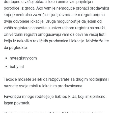
dostupne u vašoj oblasti, kao i onima van prijatelja i
porodice iz grada. Ako vam je nemoguće pronaći prodavnicu
koja je centralna za većinu ljudi, razmislite o registraciji na
dvije odvojene lokacije. Druga mogućnost je da jedan od
vaših registara napravite u univerzalnom registru na mreži.
Univerzalni registri omogućavaju vam da cevi na vašoj listi
želja iz nekoliko različitih prodavnica i lokacija. Možda želite
da pogledate:
myregistry.com
babylist
Takođe možete želeti da razgovarate sa drugim roditeljima i
saznate svoje misli u lokalnim prodavnicama.
Favorit za mnoge roditelje je Babies R Us, koji ima prilično
lagan povratak.