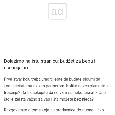
ad
Dolazimo na istu stranicu: budžet za bebu i
esencijalno
Prva stvar koju treba uraditi jeste da budete sigurni da
komunicirate sa svojim partnerom. Koliko novca planirate za
trošenje? Da li očekujete da će vam se neko tuširati? Ono
što je zaista važno za vas i šta možete bez njega?
Razgovarajte o tome koje su prodavnice dostupne i lako