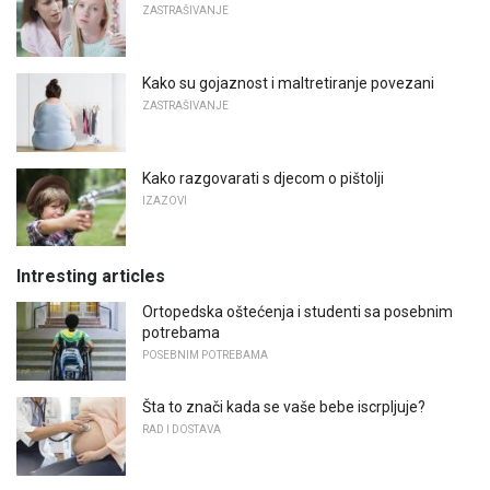
ZASTRAŠIVANJE
Kako su gojaznost i maltretiranje povezani
ZASTRAŠIVANJE
Kako razgovarati s djecom o pištolji
IZAZOVI
Intresting articles
Ortopedska oštećenja i studenti sa posebnim
potrebama
POSEBNIM POTREBAMA
Šta to znači kada se vaše bebe iscrpljuje?
RAD I DOSTAVA