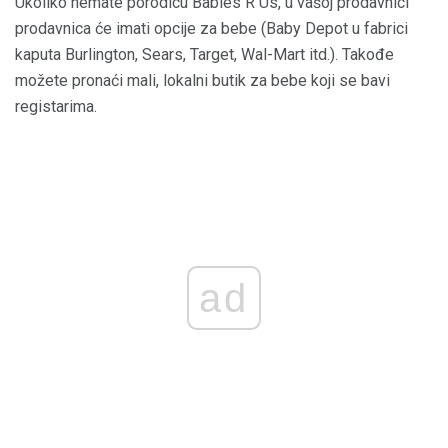
Ukoliko nemate porodicu Babies R Us, u vašoj prodavnici
prodavnica će imati opcije za bebe (Baby Depot u fabrici
kaputa Burlington, Sears, Target, Wal-Mart itd.). Takođe
možete pronaći mali, lokalni butik za bebe koji se bavi
registarima.
ad