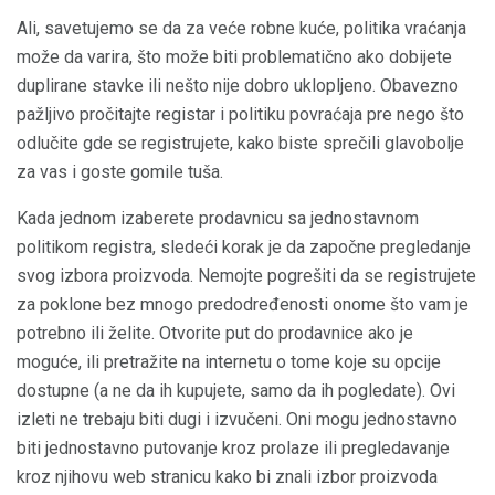
Ali, savetujemo se da za veće robne kuće, politika vraćanja
može da varira, što može biti problematično ako dobijete
duplirane stavke ili nešto nije dobro uklopljeno. Obavezno
pažljivo pročitajte registar i politiku povraćaja pre nego što
odlučite gde se registrujete, kako biste sprečili glavobolje
za vas i goste gomile tuša.
Kada jednom izaberete prodavnicu sa jednostavnom
politikom registra, sledeći korak je da započne pregledanje
svog izbora proizvoda. Nemojte pogrešiti da se registrujete
za poklone bez mnogo predodređenosti onome što vam je
potrebno ili želite. Otvorite put do prodavnice ako je
moguće, ili pretražite na internetu o tome koje su opcije
dostupne (a ne da ih kupujete, samo da ih pogledate). Ovi
izleti ne trebaju biti dugi i izvučeni. Oni mogu jednostavno
biti jednostavno putovanje kroz prolaze ili pregledavanje
kroz njihovu web stranicu kako bi znali izbor proizvoda