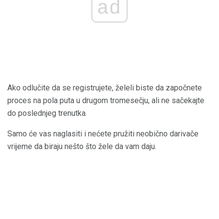
ad
Ako odlučite da se registrujete, želeli biste da započnete
proces na pola puta u drugom tromesečju, ali ne sačekajte
do poslednjeg trenutka.
Samo će vas naglasiti i nećete pružiti neobično darivače
vrijeme da biraju nešto što žele da vam daju.