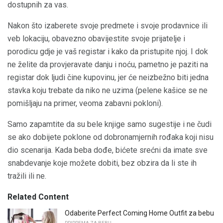
dostupnih za vas.
Nakon što izaberete svoje predmete i svoje prodavnice ili
veb lokaciju, obavezno obavijestite svoje prijatelje i
porodicu gdje je vaš registar i kako da pristupite njoj. I dok
ne želite da provjeravate danju i noću, pametno je paziti na
registar dok ljudi čine kupovinu, jer će neizbežno biti jedna
stavka koju trebate da niko ne uzima (pelene kašice se ne
pomišljaju na primer, veoma zabavni pokloni).
Samo zapamtite da su bele knjige samo sugestije i ne čudi
se ako dobijete poklone od dobronamjernih rođaka koji nisu
dio scenarija. Kada beba dođe, bićete srećni da imate sve
snabdevanje koje možete dobiti, bez obzira da li ste ih
tražili ili ne.
Related Content
Odaberite Perfect Coming Home Outfit za bebu