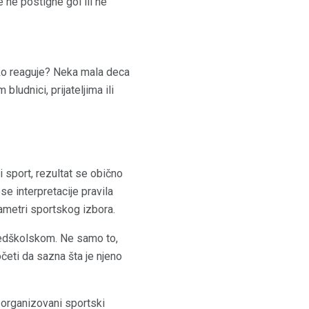
e ne postigne gol ili ne
 kako reaguje? Neka mala deca
bludnici, prijateljima ili
 sport, rezultat se obično
se interpretacije pravila
ametri sportskog izbora.
predškolskom. Ne samo to,
četi da sazna šta je njeno
z organizovani sportski