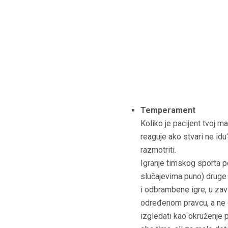
Temperament
Koliko je pacijent tvoj m
reaguje ako stvari ne idu
razmotriti.
Igranje timskog sporta p
slučajevima puno) druge
i odbrambene igre, u zavi
određenom pravcu, a ne do
izgledati kao okruženje p