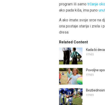
program ili samo
trčanje oko
ako pada kiša, ima puno
unut
A ako imate svoje srce na dje
ona postaje starija i zrela 
dresa.
Related Content
Kada bi deca
FITNES
Povoljne spo
FITNES
Bezbednosna
FITNES