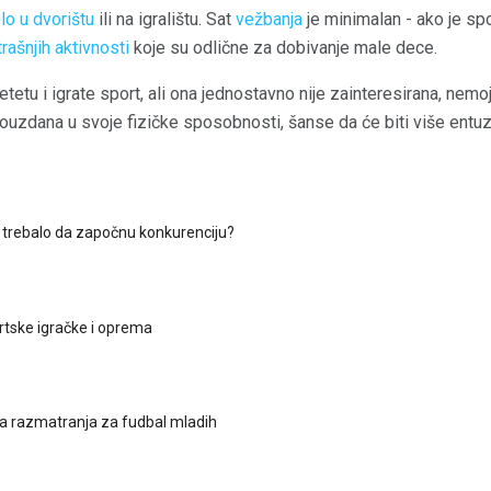
lo u dvorištu
ili na igralištu. Sat
vežbanja
je minimalan - ako je spo
rašnjih aktivnosti
koje su odlične za dobivanje male dece.
tetu i igrate sport, ali ona jednostavno nije zainteresirana, nemoj
i pouzdana u svoje fizičke sposobnosti, šanse da će biti više entu
 trebalo da započnu konkurenciju?
rtske igračke i oprema
 razmatranja za fudbal mladih