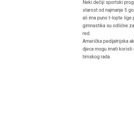
Neki dečiji sportski prog
starost od najmanje 5 go
ali ima puno t-lopte lig
gimnastika su odlične za
red.
Američka pedijatrijska a
djeca mogu imati koristi
timskog rada.