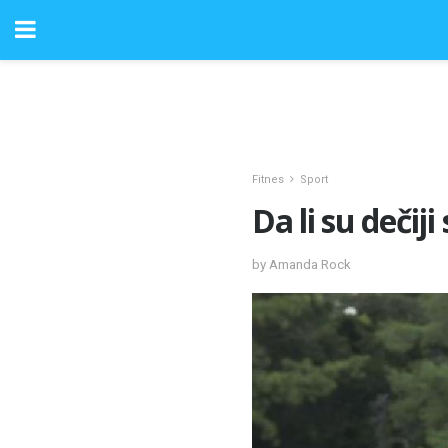
Fitnes
Sport
Da li su dečij
by Amanda Rock