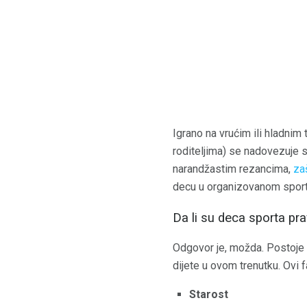
Igrano na vrućim ili hladni
roditeljima) se nadovezuje s
narandžastim rezancima,
za
decu u organizovanom sportu
Da li su deca sporta pra
Odgovor je, možda. Postoje ne
dijete u ovom trenutku. Ovi fa
Starost