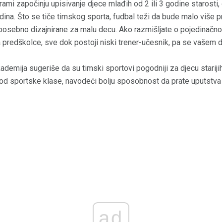
rami započinju upisivanje djece mlađih od 2 ili 3 godine starosti
dina. Što se tiče timskog sporta, fudbal teži da bude malo više 
e posebno dizajnirane za malu decu. Ako razmišljate o pojedinačnom
 predškolce, sve dok postoji niski trener-učesnik, pa se vašem d
kademija sugeriše da su timski sportovi pogodniji za djecu starij
 od sportske klase, navodeći bolju sposobnost da prate uputstva 
ad