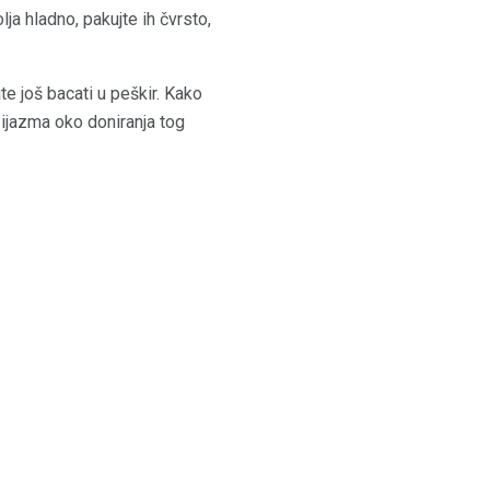
lja hladno, pakujte ih čvrsto,
te još bacati u peškir. Kako
zijazma oko doniranja tog