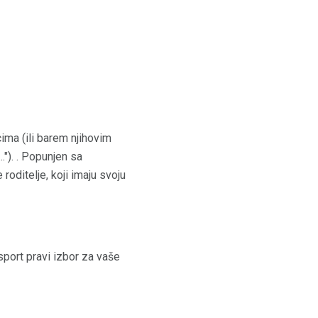
ima (ili barem njihovim
."). . Popunjen sa
roditelje, koji imaju svoju
 sport pravi izbor za vaše