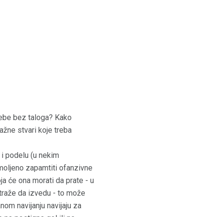
 tebe bez taloga? Kako
ažne stvari koje treba
 i podelu (u nekim
moljeno zapamtiti ofanzivne
ja će ona morati da prate - u
 traže da izvedu - to može
nom navijanju navijaju za