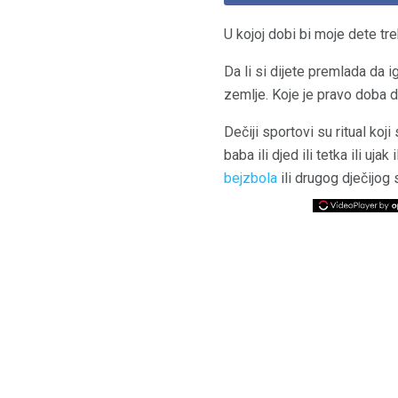
U kojoj dobi bi moje dete t
Da li si dijete premlada da 
zemlje. Koje je pravo doba 
Dečiji sportovi su ritual ko
baba ili djed ili tetka ili uj
bejzbola
ili drugog dječijog 