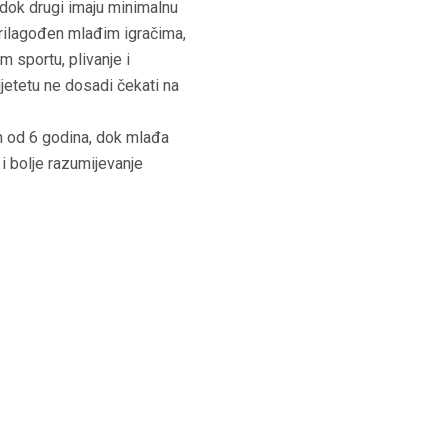
, dok drugi imaju minimalnu
prilagođen mlađim igračima,
 sportu, plivanje i
jetetu ne dosadi čekati na
ih od 6 godina, dok mlađa
i bolje razumijevanje