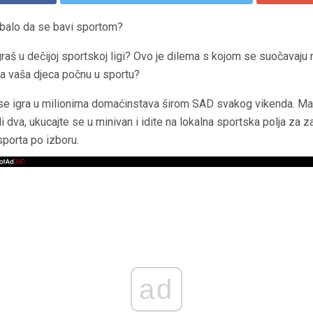
rebalo da se bavi sportom?
igraš u dečijoj sportskoj ligi? Ovo je dilema s kojom se suočavaju
da vaša djeca počnu u sportu?
ji se igra u milionima domaćinstava širom SAD svakog vikenda. Ma
ak ili dva, ukucajte se u minivan i idite na lokalna sportska polja za
sporta po izboru.
ad