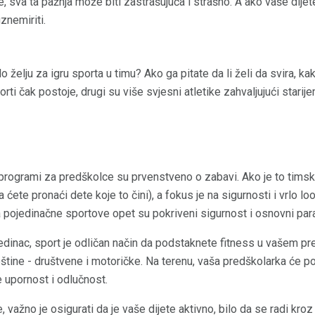
e, sva ta pažnja može biti zastrašujuća i strašno. A ako vaše dijet
znemiriti.
ilo želju za igru ​​sporta u timu? Ako ga pitate da li želi da svira,
i čak postoje, drugi su više svjesni atletike zahvaljujući starijem 
 programi za predškolce su prvenstveno o zabavi. Ako je to timski
ćete pronaći dete koje to čini), a fokus je na sigurnosti i vrlo loo
a pojedinačne sportove opet su pokriveni sigurnost i osnovni par
pojedinac, sport je odličan način da podstaknete fitness u vašem 
tine - društvene i motoričke. Na terenu, vaša predškolarka će po
 upornost i odlučnost.
, važno je osigurati da je vaše dijete aktivno, bilo da se radi kro