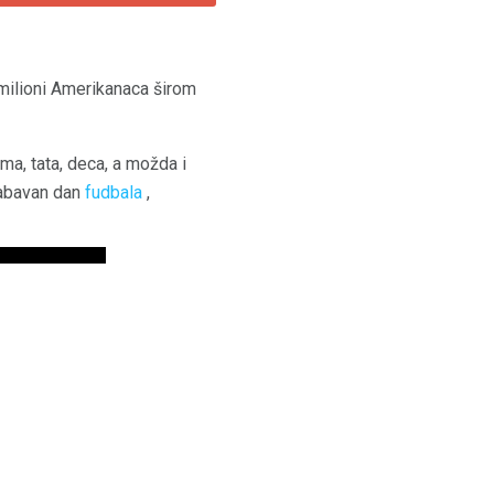
 milioni Amerikanaca širom
ma, tata, deca, a možda i
 zabavan dan
fudbala
,