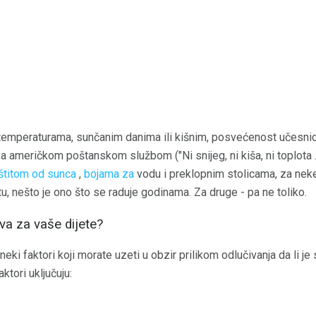
m temperaturama, sunčanim danima ili kišnim, posvećenost učesnic
a američkom poštanskom službom ("Ni snijeg, ni kiša, ni toplota ..
štitom od sunca
,
bojama za
vodu i preklopnim stolicama, za neke 
, nešto je ono što se raduje godinama. Za druge - pa ne toliko.
va za vaše dijete?
ki faktori koji morate uzeti u obzir prilikom odlučivanja da li je
ktori uključuju: