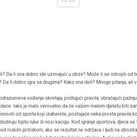
ali? Da li ona dobro ide uzimajući u obzir? Može li se odvojiti od
? Da li dobro igra sa drugima? Kako ona deli? Mnogo pitanja, ali v
odrazumeva vođenje okretaja, poštujući pravila, obraćajući pažnju
 dece. Iako je malo verovatno da će vašom malom djetetu biti za
snosti od sporta koji izaberete, postojaće neka prosta pravila ko
diruju loptu ruke ili nosi kacigu. Kod igranja sportova, djeca se
od niskim pritiskom, ako se rezultat ne održava i ljudi na obostra