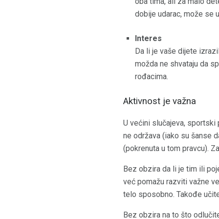
oba tima, ali za malo det
dobije udarac, može se u
Interes
Da li je vaše dijete izraz
možda ne shvataju da sport
rođacima.
Aktivnost je važna
U većini slučajeva, sportski
ne održava (iako su šanse da 
(pokrenuta u tom pravcu). Z
Bez obzira da li je tim ili 
već pomažu razviti važne veš
telo sposobno. Takođe učite
Bez obzira na to što odlučite