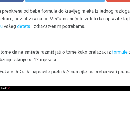
a preokrenu od bebe formule do kravljeg mleka iz jednog razloga 
etnicu, bez obzira na to. Međutim, nećete želeti da napravite taj
ju
vašeg
deteta
i zdravstvenim potrebama.
e u tome da ne smijete razmišljati o tome kako prelazak iz
formule
a nije starija od 12 mjeseci.
 čekate duže da napravite prekidač, nemojte se prebacivati ​​pre 