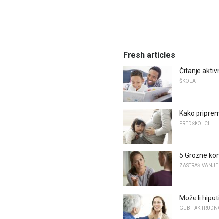
Fresh articles
Čitanje aktiv
ŠKOLA
Kako priprem
PREDŠKOLCI
5 Grozne kom
ZASTRAŠIVANJE
Može li hipo
GUBITAK TRUDN