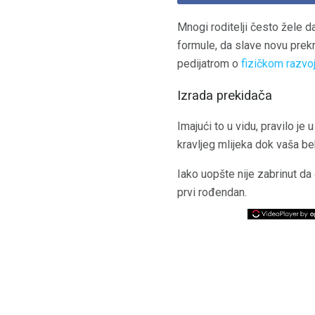
Mnogi roditelji često žele d
formule, da slave novu prekr
pedijatrom o
fizičkom razvo
Izrada prekidača
Imajući to u vidu, pravilo j
kravljeg mlijeka dok vaša beb
Iako uopšte nije zabrinut da
prvi rođendan.