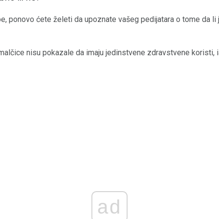
e, ponovo ćete želeti da upoznate vašeg pedijatara o tome da li 
malčice nisu pokazale da imaju jedinstvene zdravstvene koristi, 
ad