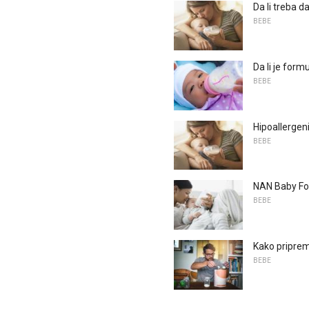
Da li treba 
BEBE
Da li je for
BEBE
Hipoallergen
BEBE
NAN Baby Fo
BEBE
Kako priprem
BEBE