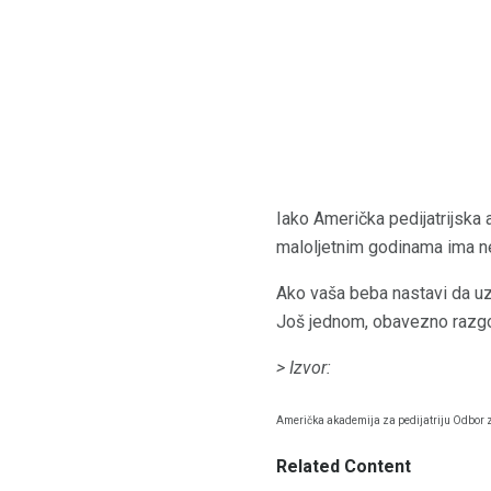
Iako Američka pedijatrijska
maloljetnim godinama ima nek
Ako vaša beba nastavi da uz
Još jednom, obavezno razgo
> Izvor:
Američka akademija za pedijatriju Odbor za
Related Content