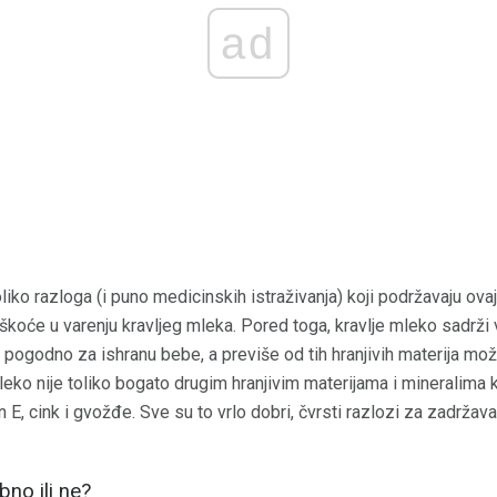
ad
oliko razloga (i puno medicinskih istraživanja) koji podržavaju ov
koće u varenju kravljeg mleka. Pored toga, kravlje mleko sadrži v
je pogodno za ishranu bebe, a previše od tih hranjivih materija mo
mleko nije toliko bogato drugim hranjivim materijama i mineralima 
n E, cink i gvožđe. Sve su to vrlo dobri, čvrsti razlozi za zadržav
bno ili ne?