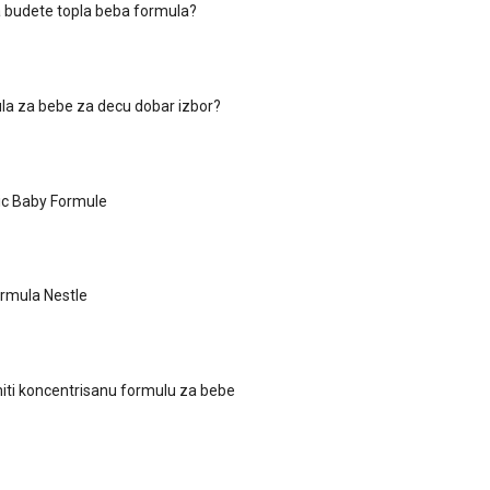
da budete topla beba formula?
mula za bebe za decu dobar izbor?
ic Baby Formule
rmula Nestle
iti koncentrisanu formulu za bebe