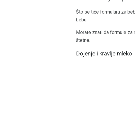
Što se tiče formulara za beb
bebu.
Morate znati da formule za 
štetne.
Dojenje i kravlje mleko