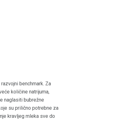
aj razvojni benchmark. Za
eće količine natrijuma,
že naglasiti bubrežne
koje su prilično potrebne za
anje kravljeg mleka sve do