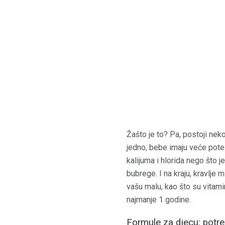
Žašto je to? Pa, postoji nek
jedno, bebe imaju veće poteš
kalijuma i hlorida nego što 
bubrege. I na kraju, kravlje 
vašu malu, kao što su vitami
najmanje 1 godine.
Formule za djecu: potre