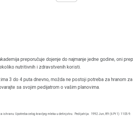
 akademija preporučuje dojenje do najmanje jedne godine, oni prep
oliko nutritivnih i zdravstvenih koristi.
ima 3 do 4 puta dnevno, možda ne postoji potreba za hranom za
varajte sa svojim pedijatrom o vašim planovima.
 ishranu: Upotreba celog kravljeg mleka u detinjstvu.
Pedijatrija.
1992 Jun; 89 (6 Pt 1): 1105-9.