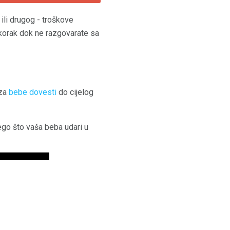
ili drugog - troškove
 korak dok ne razgovarate sa
za
bebe dovesti
do cijelog
nego što vaša beba udari u