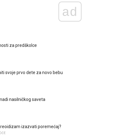
ad
nosti za predškolce
iti svoje prvo dete za novo bebu
adi nasilničkog saveta
tireoidizam izazvati poremećaj?
OĆE