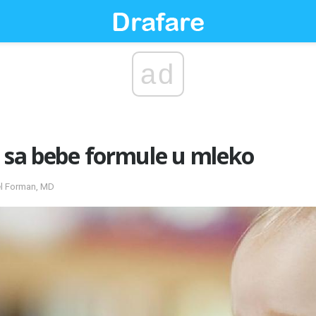
ad
i sa bebe formule u mleko
el Forman, MD