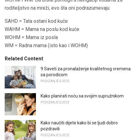
roditeljstvo na mreži, evo šta oni podrazumevaju:
SAHD = Tata ostani kod kuće
WAHM = Mama na poslu kod kuće
WOHM = Mama iz posla
WM = Radna mama (isto kao i WOHM)
Related Content
9 Saveti za pronalaženje kvalitetnog vremena
sa porodicom
PODIZANJE DJECE
Kako planirati noću sa svojim supružnikom
PODIZANJE DJECE
Kako naučiti dijete kako bi se ljudi dobro
pozdravili
PODIZANJE DJECE