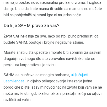
mame je postao novo nacionalno prolazno vreme. I izgleda
da nije bitno da li ste mama ili radite sa mamom, ne možete
biti na pobjedničkoj strani igre ni na jedan način.
Da li je SAHM pravo za vas?
Život SAHM-a ​​nije za sve. Iako postoji puno prednosti da
budete SAHM, postoje i brojne negativne strane.
Morate znati u šta upadate i morate biti spremni za sasvim
drugačiji svet nego što ste verovatno navikli ako ste se
penjali na korporativnu ljestvicu.
SAHM se suočava sa mnogim borbama,
uključujući
usamljenost
, inicijalno prilagođavanje istezanja jedne
porodične plate, sasvim novog načina života koji vam se ne
može naviknuti i gubitka kontakta s prijateljima čiji su ciljevi
različiti od vaših.