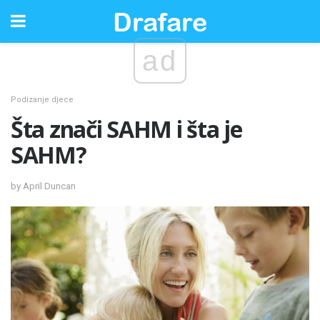
ad
Podizanje djece
Šta znači SAHM i šta je
SAHM?
by April Duncan