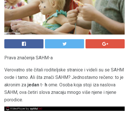
Prava značenja SAHM-a
Verovatno ste čitali roditeljske stranice i videli su se SAHM
ovde i tamo. Ali šta znači SAHM? Jednostavno rečeno: to je
akronim za
jedan
t-
h
ome. Osoba koja stoji iza naslova
SAHM, ova četiri slova znacaju mnogo više njene i njene
porodice.