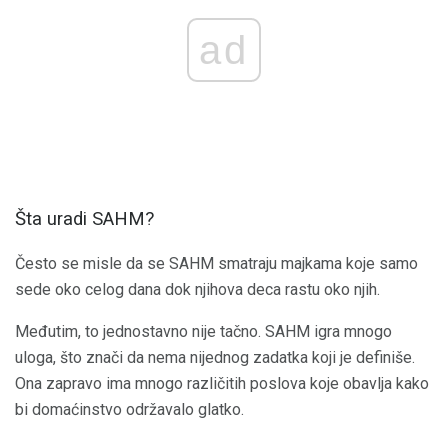
ad
Šta uradi SAHM?
Često se misle da se SAHM smatraju majkama koje samo
sede oko celog dana dok njihova deca rastu oko njih.
Međutim, to jednostavno nije tačno. SAHM igra mnogo
uloga, što znači da nema nijednog zadatka koji je definiše.
Ona zapravo ima mnogo različitih poslova koje obavlja kako
bi domaćinstvo održavalo glatko.