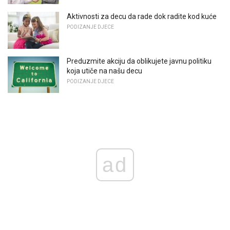
Aktivnosti za decu da rade dok radite kod kuće
PODIZANJE DJECE
Preduzmite akciju da oblikujete javnu politiku
koja utiče na našu decu
PODIZANJE DJECE
ad