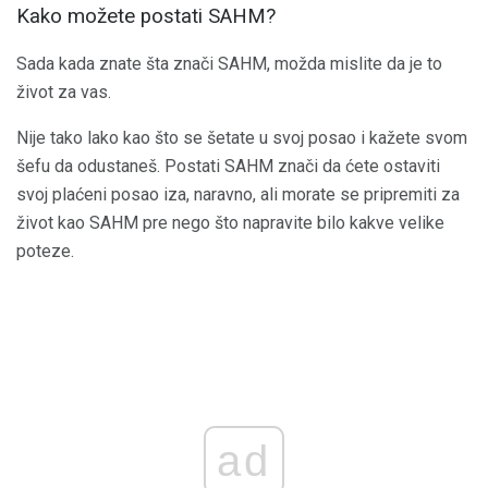
Kako možete postati SAHM?
Sada kada znate šta znači SAHM, možda mislite da je to
život za vas.
Nije tako lako kao što se šetate u svoj posao i kažete svom
šefu da odustaneš. Postati SAHM znači da ćete ostaviti
svoj plaćeni posao iza, naravno, ali morate se pripremiti za
život kao SAHM pre nego što napravite bilo kakve velike
poteze.
ad