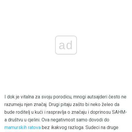
ad
I dok je vitalna za svoju porodicu, mnogi autsajderi često ne
razumeju njen značaj. Drugi pitaju zašto bi neko želeo da
bude roditelj u kući i raspravlja o značaju i doprinosu SAHM-
a ​​društvu u cjelini. Ova negativnost samo dovodi do
mamurskih ratova
bez ikakvog razloga. Sudeci na druge