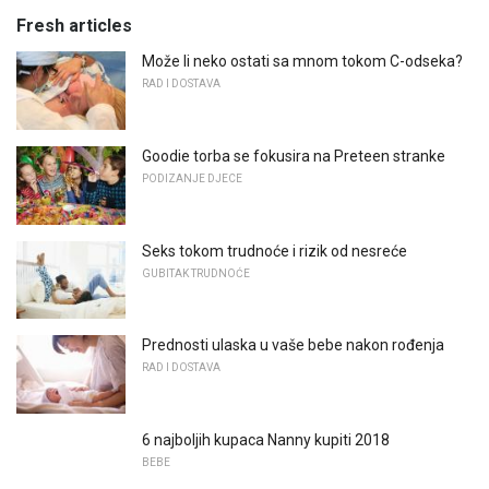
Fresh articles
Može li neko ostati sa mnom tokom C-odseka?
RAD I DOSTAVA
Goodie torba se fokusira na Preteen stranke
PODIZANJE DJECE
Seks tokom trudnoće i rizik od nesreće
GUBITAK TRUDNOĆE
Prednosti ulaska u vaše bebe nakon rođenja
RAD I DOSTAVA
6 najboljih kupaca Nanny kupiti 2018
BEBE