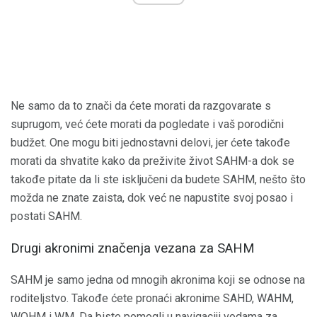
Ne samo da to znači da ćete morati da razgovarate s
suprugom, već ćete morati da pogledate i vaš porodični
budžet. One mogu biti jednostavni delovi, jer ćete takođe
morati da shvatite kako da preživite život SAHM-a ​​dok se
takođe pitate da li ste isključeni da budete SAHM, nešto što
možda ne znate zaista, dok već ne napustite svoj posao i
postati SAHM.
Drugi akronimi značenja vezana za SAHM
SAHM je samo jedna od mnogih akronima koji se odnose na
roditeljstvo. Takođe ćete pronaći akronime SAHD, WAHM,
WOHM i WM. Da biste pomogli u navigaciji vodama za