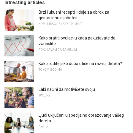
Intresting articles
Brzi i ukusni recepti i ideje za obrok za
gestacionu dijabetes
KOMPLIKACIJE I ZABRINUTOST
Kako pratiti ovulaciju kada pokušavate da
zamislite
POKUŠAVAM DA ZAMISLIM
Kako roditeljsko doba utiče na razvoj deteta?
TOKOM GODINA
Laki načini da motivišete svoju
TWEENS
Ljudi uključeni u specijalno obrazovanje vašeg
deteta
ŠKOLA