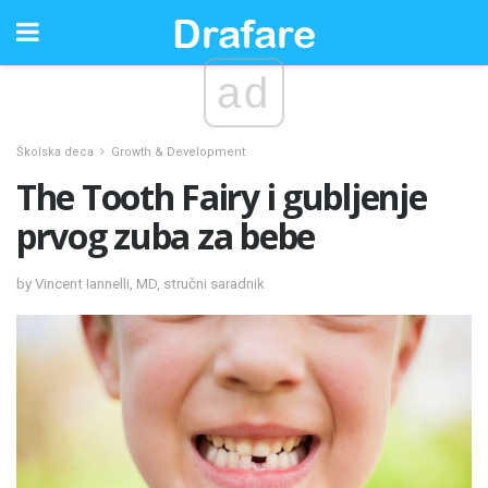
ad
Školska deca
Growth & Development
The Tooth Fairy i gubljenje
prvog zuba za bebe
by Vincent Iannelli, MD, stručni saradnik