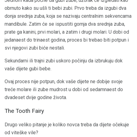
Jednom kada počne da gubi zube, uzorak će izgledati kao
obrnuto kako su ušli ti bebi zubi. Prvo treba da izgubi dva
donja srednja zuba, koja se nazivaju centralnim sekvencama
mandibule. Zatim će se ispustiti gornja dva srednja zuba,
prate ga kanini, prvi molari, a zatim i drugi molari. U dobi od
jedanaest do trinaest godina, proces bi trebao biti potpun i
svi njegovi zubi biće nestali.
Sekundarni ili trajni zubi uskoro počinju da izbrukuju dok
vaše dijete gubi bebe.
Ovaj proces nije potpun, dok vaše dijete ne dobije svoje
treće molare ili zube mudrost u dobi od sedamnaest do
dvadeset dvije godine života.
The Tooth Fairy
Drugo veliko pitanje je koliko novca treba da dijete očekuje
od viteške vile?