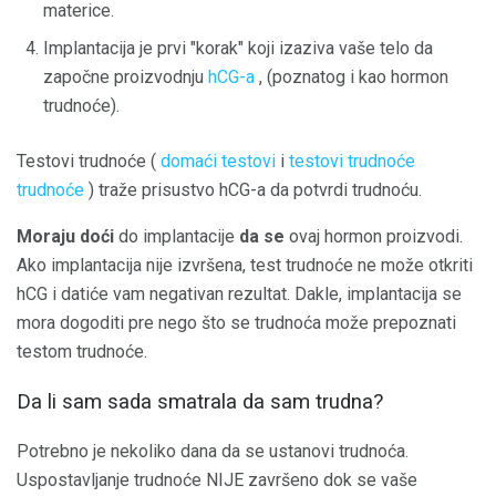
materice.
Implantacija je prvi "korak" koji izaziva vaše telo da
započne proizvodnju
hCG-a
, (poznatog i kao hormon
trudnoće).
Testovi trudnoće (
domaći testovi
i
testovi
trudnoće
trudnoće
) traže prisustvo hCG-a da potvrdi trudnoću.
Moraju doći
do implantacije
da se
ovaj hormon proizvodi.
Ako implantacija nije izvršena, test trudnoće ne može otkriti
hCG i datiće vam negativan rezultat. Dakle, implantacija se
mora dogoditi pre nego što se trudnoća može prepoznati
testom trudnoće.
Da li sam sada smatrala da sam trudna?
Potrebno je nekoliko dana da se ustanovi trudnoća.
Uspostavljanje trudnoće NIJE završeno dok se vaše