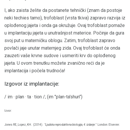
I, ako zaista želite da postanete tehnički (znam da postoje
neki techies tamo), trofoblast (vrsta tkiva) zapravo razvija iz
oplođenog jajeta i onda ga okružuje. Ovaj trofoblast pomaže
u implantaciju jajeta u unutrašnjost materice. Počinje da gura
svoj put u materničku oblogu. Zatim, trofoblast zapravo
povlači jaje unutar maternjeg zida. Ovaj trofoblast će onda
zauzeti vaše krvne sudove i usmeriti krv do oplođenog
jajeta. U ovom trenutku možete zvanično reći da je
implantacija i počela trudnoća!
Izgovor iz implantacije:
/ im · plan · ta · tion /; (im "plan-ta'shun")
Izvor:
Jones RE, Lopez, KH.
(2014).
"Ljudska reproduktivna biologija, 4. izdanje."
London: Elsevier.