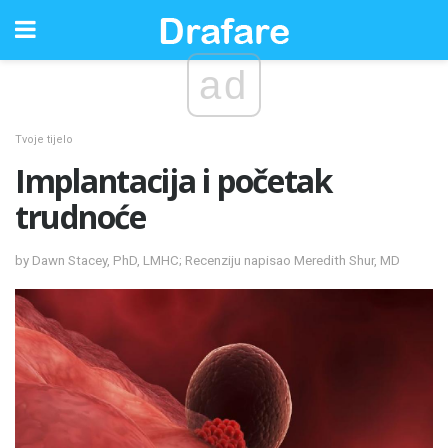
ad
Tvoje tijelo
Implantacija i početak
trudnoće
by Dawn Stacey, PhD, LMHC; Recenziju napisao Meredith Shur, MD