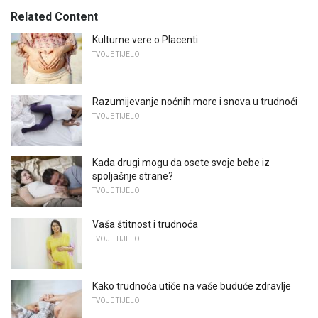
Related Content
Kulturne vere o Placenti
TVOJE TIJELO
Razumijevanje noćnih more i snova u trudnoći
TVOJE TIJELO
Kada drugi mogu da osete svoje bebe iz
spoljašnje strane?
TVOJE TIJELO
Vaša štitnost i trudnoća
TVOJE TIJELO
Kako trudnoća utiče na vaše buduće zdravlje
TVOJE TIJELO