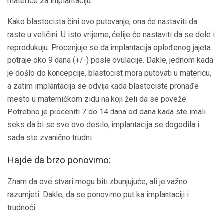
materice za implantaciju.
Kako blastocista čini ovo putovanje, ona će nastaviti da
raste u veličini. U isto vrijeme, ćelije će nastaviti da se dele i
reprodukuju. Procenjuje se da implantacija oplođenog jajeta
potraje oko 9 dana (+/-) posle ovulacije. Dakle, jednom kada
je došlo do koncepcije, blastocist mora putovati u matericu,
a zatim implantacija se odvija kada blastociste pronađe
mesto u materničkom zidu na koji želi da se poveže.
Potrebno je proceniti 7 do 14 dana od dana kada ste imali
seks da bi se sve ovo desilo, implantacija se dogodila i
sada ste zvanično trudni.
Hajde da brzo ponovimo:
Znam da ove stvari mogu biti zbunjujuće, ali je važno
razumjeti. Dakle, da se ponovimo put ka implantaciji i
trudnoći: