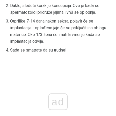
Dakle, sledeći korak je koncepcija. Ovo je kada se
spermatozoidi pridruže jajima i vrši se oplodnja.
Otprilike 7-14 dana nakon seksa, pojavit će se
implantacija - oplođeno jaje će se priključiti na oblogu
materice. Oko 1/3 žena će imati krvarenje kada se
implantacija odvija.
Sada se smatrate da su trudne!
ad