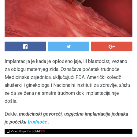
Implantacija je kada je oplođeno jaje, ili blastocist, vezano
za oblogu maternjeg zida. Označava početak trudnoće.
Medicinska zajednica, uključujući FDA, Američki koledž
akušerki i ginekologa i Nacionalni instituti za zdravlje,
slažu
se
da se žena ne smatra trudnom dok implantacija nije
došla.
Dakle,
medicinski govoreći, uspješna implantacija jednaka
je početku
trudnoće
.