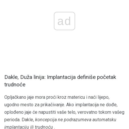
ad
Dakle, Duža linija: Implantacija definiše početak
trudnoće
Opljačkano jaje mora proći kroz matericu i naći lijepo,
ugodno mesto za prikačivanje. Ako implantacija ne dođe,
oplođeno jaje će napustiti vaše telo, verovatno tokom vašeg
perioda. Dakle,
koncepcija ne podrazumeva automatsku
implantaciju ili trudnoću
.