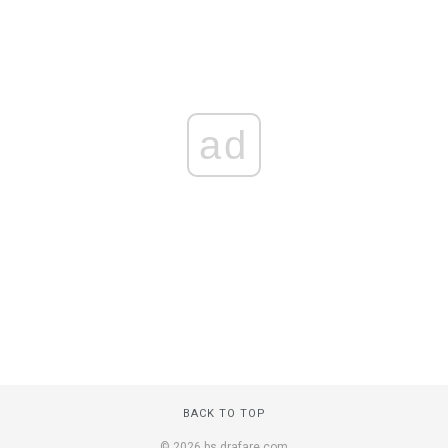
ad
BACK TO TOP
© 2026 bs.drafare.com