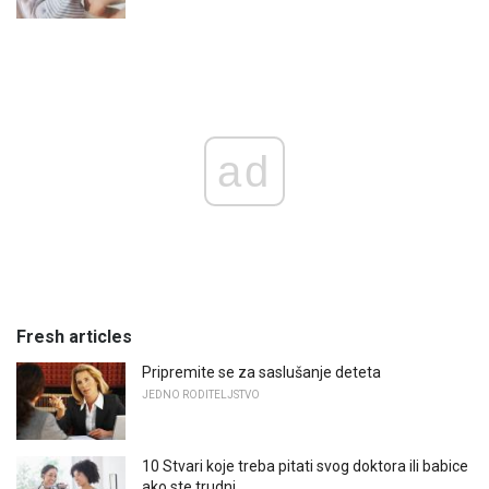
ad
Fresh articles
Pripremite se za saslušanje deteta
JEDNO RODITELJSTVO
10 Stvari koje treba pitati svog doktora ili babice
ako ste trudni