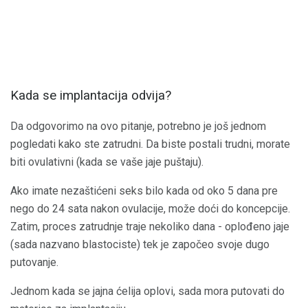
Kada se implantacija odvija?
Da odgovorimo na ovo pitanje, potrebno je još jednom
pogledati kako ste zatrudni. Da biste postali trudni, morate
biti ovulativni (kada se vaše jaje puštaju).
Ako imate nezaštićeni seks bilo kada od oko 5 dana pre
nego do 24 sata nakon ovulacije, može doći do koncepcije.
Zatim, proces zatrudnje traje nekoliko dana - oplođeno jaje
(sada nazvano blastociste) tek je započeo svoje dugo
putovanje.
Jednom kada se jajna ćelija oplovi, sada mora putovati do