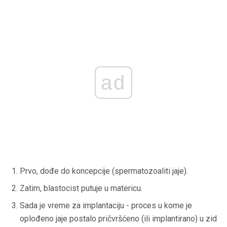
ad
Prvo, dođe do koncepcije (spermatozoaliti jaje).
Zatim, blastocist putuje u matericu.
Sada je vreme za implantaciju - proces u kome je
oplođeno jaje postalo pričvršćeno (ili implantirano) u zid