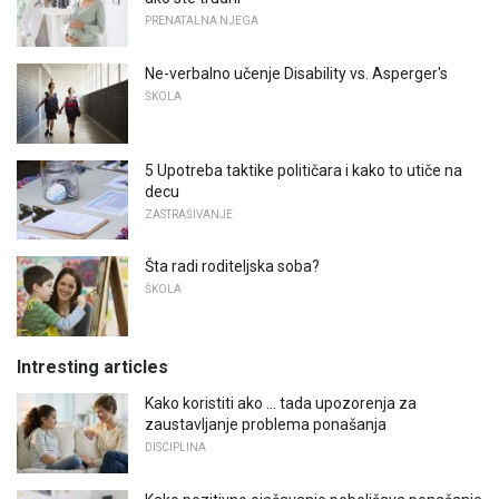
PRENATALNA NJEGA
Ne-verbalno učenje Disability vs. Asperger's
ŠKOLA
5 Upotreba taktike političara i kako to utiče na
decu
ZASTRAŠIVANJE
Šta radi roditeljska soba?
ŠKOLA
Intresting articles
Kako koristiti ako ... tada upozorenja za
zaustavljanje problema ponašanja
DISCIPLINA