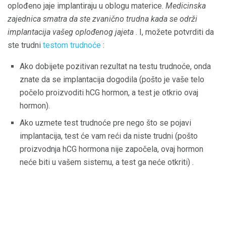
oplođeno jaje implantiraju u oblogu materice.
Medicinska
zajednica smatra da ste zvanično trudna kada se održi
implantacija vašeg oplođenog jajeta
. I, možete potvrditi da
ste trudni
testom trudnoće
:
Ako dobijete pozitivan rezultat na testu trudnoće, onda
znate da se implantacija dogodila (pošto je vaše telo
počelo proizvoditi hCG hormon, a test je otkrio ovaj
hormon).
Ako uzmete test trudnoće pre nego što se pojavi
implantacija, test će vam reći da niste trudni (pošto
proizvodnja hCG hormona nije započela, ovaj hormon
neće biti u vašem sistemu, a test ga neće otkriti) .