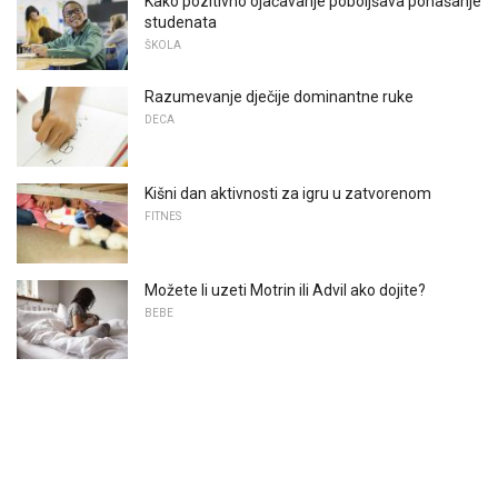
Kako pozitivno ojačavanje poboljšava ponašanje
studenata
ŠKOLA
Razumevanje dječije dominantne ruke
DECA
Kišni dan aktivnosti za igru ​​u zatvorenom
FITNES
Možete li uzeti Motrin ili Advil ako dojite?
BEBE