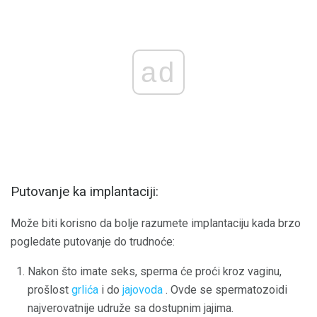
ad
Putovanje ka implantaciji:
Može biti korisno da bolje razumete implantaciju kada brzo
pogledate putovanje do trudnoće:
Nakon što imate seks, sperma će proći kroz vaginu,
prošlost
grlića
i do
jajovoda
. Ovde se spermatozoidi
najverovatnije udruže sa dostupnim jajima.