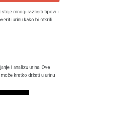
oje mnogi različiti tipovi i
eriti urinu kako bi otkrili
anje i analizu urina. Ove
može kratko držati u urinu