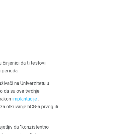
činjenici da ti testovi
 perioda.
aživači na Univerzitetu u
io da su ove tvrdnje
n nakon
implantacije
.
 za otkrivanje hCG-a prvog ili
sjetljiv da "konzistentno