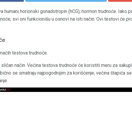
 humani horionski gonadotropin (hCG), hormon trudnoće. Iako post
oće, svi oni funkcionišu u osnovi na isti način. Ovi testovi će prov
će
omaćih testova trudnoće.
a sličan način. Većina testova trudnoće će koristiti meru za sakuplj
ično se smatraju najpogodnijim za korišćenje; većina štapića se 
anje.