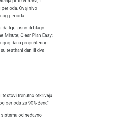
čitanja proizvođača, i
 perioda. Ovaj nivo
enog perioda.
da li je jasno ili blago
ne Minute; Clear Plan Easy;
i drugog dana propuštenog
u testirani dan ili dva
i testovi trenutno otkrivaju
og perioda za 90% žena".
vom sistemu od nedavno