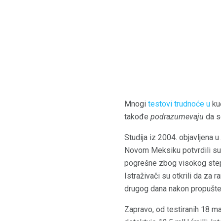
Mnogi
testovi trudnoće u
kuć
takođe
podrazumevaju
da se
Studija iz 2004. objavljena u
Novom Meksiku potvrdili su v
pogrešne zbog visokog stepen
Istraživači su otkrili da za 
drugog dana nakon propušte
Zapravo, od testiranih 18 mar