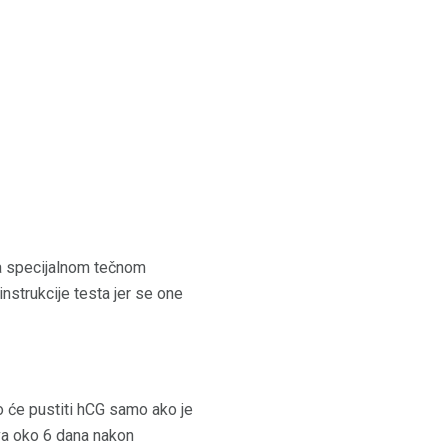
na specijalnom tečnom
 instrukcije testa jer se one
o će pustiti hCG samo ako je
ava oko 6 dana nakon