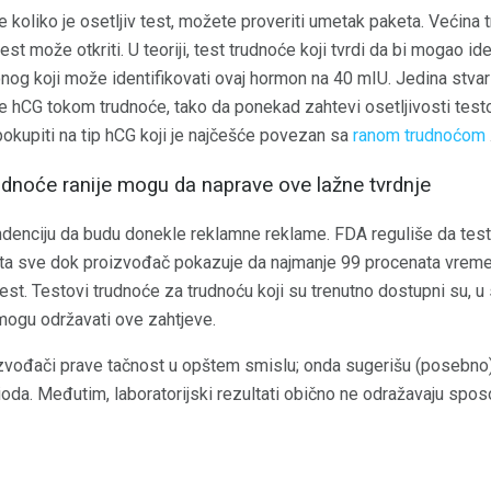
koliko je osetljiv test, možete proveriti umetak paketa. Većina t
st može otkriti. U teoriji, test trudnoće koji tvrdi da bi mogao i
 onog koji može identifikovati ovaj hormon na 40 mIU. Jedina stvar
ste hCG tokom trudnoće, tako da ponekad zahtevi osetljivosti tes
pokupiti na tip hCG koji je najčešće povezan sa
ranom trudnoćom
udnoće ranije mogu da naprave ove lažne tvrdnje
tendenciju da budu donekle reklamne reklame. FDA reguliše da te
ta sve dok proizvođač pokazuje da najmanje 99 procenata vremena
st. Testovi trudnoće za trudnoću koji su trenutno dostupni su, u stva
mogu održavati ove zahtjeve.
oizvođači prave tačnost u opštem smislu; onda sugerišu (posebno)
oda. Međutim, laboratorijski rezultati obično ne odražavaju spos