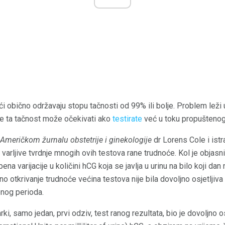
i obično održavaju stopu tačnosti od 99% ili bolje. Problem leži u 
 ta tačnost može očekivati ​​ako
testirate
već u toku propuštenog
Američkom žurnalu obstetrije i ginekologije
dr Lorens Cole i istr
arljive tvrdnje mnogih ovih testova rane trudnoće. Kol je objasn
a varijacije u količini hCG koja se javlja u urinu na bilo koji da
rano otkrivanje trudnoće većina testova nije bila dovoljno osjetljiva
nog perioda.
ki, samo jedan, prvi odziv, test ranog rezultata, bio je dovoljno o