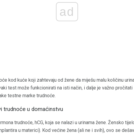
ad
noće kod kuće koji zahtevaju od žene da miješu malu količinu uri
ki test može funkcionirati na isti način, i dalje je važno pročitati
ake testne marke trudnoće.
vi trudnoće u domaćinstvu
ormona trudnoće, hCG, koja se nalazi u urinama žene. Žensko tijel
mplantira u materici). Kod većine žena (ali ne i svih), ovo se deš