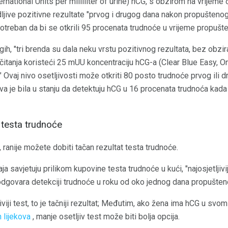
ernational Units per milliliter of urine) hCG, s obzirom na vrijeme 
idljive pozitivne rezultate "prvog i drugog dana nakon propuštenog
potreban da bi se otkrili 95 procenata trudnoće u vrijeme propušt
ih, "tri brenda su dala neku vrstu pozitivnog rezultata, bez obzira 
čitanja koristeći 25 mUU koncentraciju hCG-a (Clear Blue Easy, O
. " Ovaj nivo osetljivosti može otkriti 80 posto trudnoće prvog il
va je bila u stanju da detektuju hCG u 16 procenata trudnoća kada s
 testa trudnoće
st, ranije možete dobiti tačan rezultat testa trudnoće.
ja savjetuju prilikom kupovine testa trudnoće u kući, "najosjetljivij
dgovara detekciji trudnoće u roku od oko jednog dana propušten
jiviji test, to je tačniji rezultat; Međutim, ako žena ima hCG u s
 lijekova
, manje osetljiv test može biti bolja opcija.