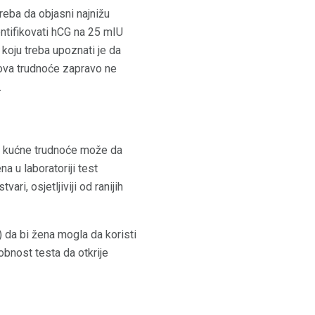
reba da objasni najnižu
dentifikovati hCG na 25 mIU
 koju treba upoznati je da
tova trudnoće zapravo ne
.
st kućne trudnoće može da
 u laboratoriji test
ri, osjetljiviji od ranijih
 da bi žena mogla da koristi
obnost testa da otkrije