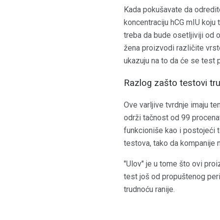
Kada pokušavate da odredite 
koncentraciju hCG mIU koju te
treba da bude osetljiviji od
žena proizvodi različite vr
ukazuju na to da će se test 
Razlog zašto testovi tr
Ove varljive tvrdnje imaju 
održi tačnost od 99 procena
funkcioniše kao i postojeći te
testova, tako da kompanije 
"Ulov" je u tome što ovi pr
test još od propuštenog peri
trudnoću ranije.