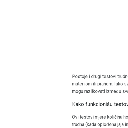
Postoje i drugi testovi trud
materijom ili prahom. Iako sva
mogu razlikovati između sv
Kako funkcionišu testo
Ovi testovi mjere količinu h
trudna (kada oplođena jaja i