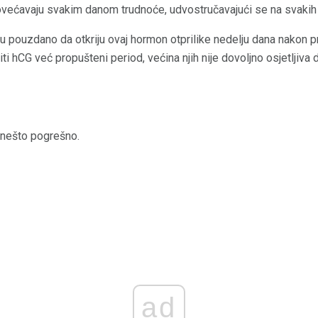
ovećavaju svakim danom trudnoće, udvostručavajući se na svakih
u pouzdano da otkriju ovaj hormon otprilike nedelju dana nakon 
ti hCG već propušteni period, većina njih nije dovoljno osjetljiva 
 nešto pogrešno.
ad