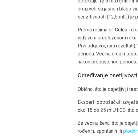
detektuje 12.5 mIU (milli-Int
proizveli su jasne i blago v
senzitivnosti (12,5 mIU) je 
Prema rečima dr. Colea i drug
vidljivo u predloženom roku 
Prvi odgovor, rani rezultati)
perioda. Većina drugih testo
nakon propuštenog perioda.
Određivanje osetljivosti
Obično, što je osjetljiviji te
Eksperti potrošačkih izvješta
oko 15 do 25 mIU hCG, što o
Za većinu žena, što je osjetl
rođenih, spontanih ili
plodnih