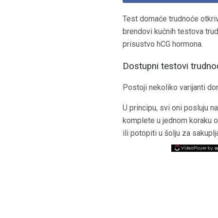
Test domaće trudnoće otkriva
brendovi kućnih testova trudn
prisustvo hCG hormona.
Dostupni testovi trudno
Postoji nekoliko varijanti d
U principu, svi oni posluju n
komplete u jednom koraku ob
ili potopiti u šolju za sakuplj