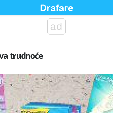
ad
ova trudnoće