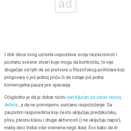
ad
I dok deca ovog uzrasta uspostave svoju nezavisnost i
postanu svesne stvari koje mogu da kontrolišu, to nije
drugačije od njih da se pretvore u filozofskog političara koji
pregovara o još jednoj priču ili da ostaje još jedna
komercijalna pauza pre spavanja.
Očigledno je da je dobar noćni
san ključan za zdrav razvoj
deteta
, a da ne pominjemo sunčano raspoloženje. Sa
zauzetim rasporedima koji često uključuju predškolsku,
plivu, plesnu klasu i druge aktivnosti (i ne uključuju napor),
maloj deci treba više vremena nego ikad. Evo kako da ih