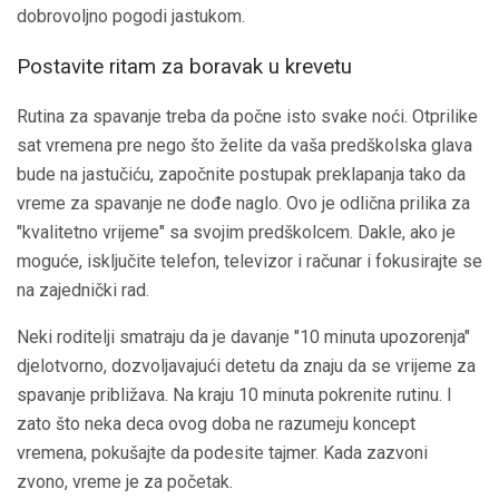
dobrovoljno pogodi jastukom.
Postavite ritam za boravak u krevetu
Rutina za spavanje treba da počne isto svake noći. Otprilike
sat vremena pre nego što želite da vaša predškolska glava
bude na jastučiću, započnite postupak preklapanja tako da
vreme za spavanje ne dođe naglo. Ovo je odlična prilika za
"kvalitetno vrijeme" sa svojim predškolcem. Dakle, ako je
moguće, isključite telefon, televizor i računar i fokusirajte se
na zajednički rad.
Neki roditelji smatraju da je davanje "10 minuta upozorenja"
djelotvorno, dozvoljavajući detetu da znaju da se vrijeme za
spavanje približava. Na kraju 10 minuta pokrenite rutinu. I
zato što neka deca ovog doba ne razumeju koncept
vremena, pokušajte da podesite tajmer. Kada zazvoni
zvono, vreme je za početak.