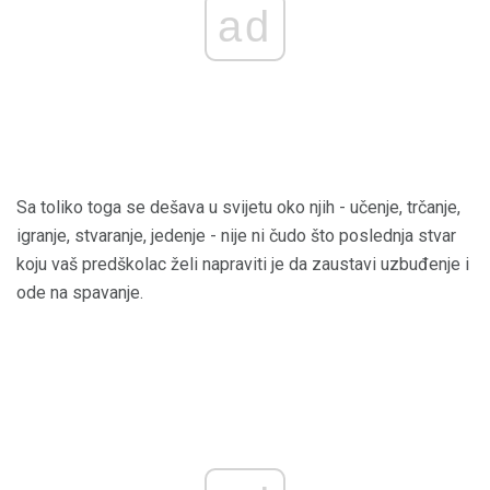
ad
Sa toliko toga se dešava u svijetu oko njih - učenje, trčanje,
igranje, stvaranje, jedenje - nije ni čudo što poslednja stvar
koju vaš predškolac želi napraviti je da zaustavi uzbuđenje i
ode na spavanje.