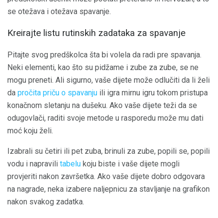
se otežava i otežava spavanje.
Kreirajte listu rutinskih zadataka za spavanje
Pitajte svog predškolca šta bi volela da radi pre spavanja.
Neki elementi, kao što su pidžame i zube za zube, se ne
mogu preneti. Ali sigurno, vaše dijete može odlučiti da li želi
da
pročita priču o spavanju
ili igra mirnu igru ​​tokom pristupa
konačnom sletanju na dušeku. Ako vaše dijete teži da se
odugovlači, raditi svoje metode u rasporedu može mu dati
moć koju želi.
Izabrali su četiri ili pet zuba, brinuli za zube, popili se, popili
vodu i napravili
tabelu
koju biste i vaše dijete mogli
provjeriti nakon završetka. Ako vaše dijete dobro odgovara
na nagrade, neka izabere naljepnicu za stavljanje na grafikon
nakon svakog zadatka.