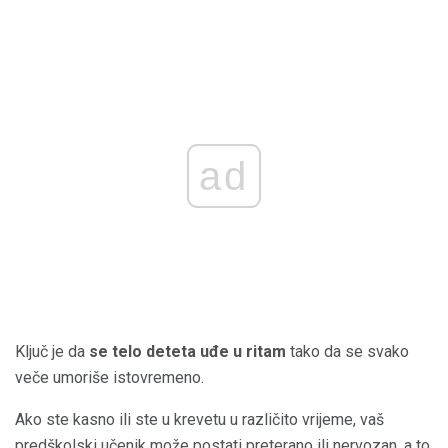
ad
Ključ je da
se telo deteta uđe u ritam
tako da se svako
veče umoriše istovremeno.
Ako ste kasno ili ste u krevetu u različito vrijeme, vaš
predškolski učenik može postati preterano ili nervozan, a to