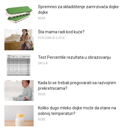
Spremnici za skladištenje zamrzivača dojke
dojke
BEBE
Šta mama radi kod kuće?
PODIZANJE DJECE
Test Percentile rezultata u obrazovanju
ŠKOLA
Kada bi se trebali pregovarati sa razvojnim
prekretnicama?
BEBE
Koliko dugo mleko dojke može da stane na
sobnoj temperaturi?
BEBE