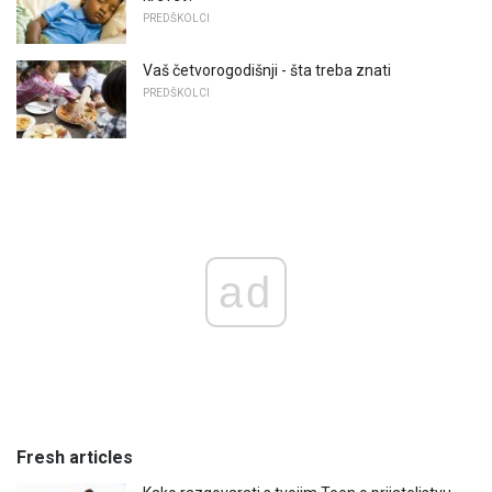
PREDŠKOLCI
Vaš četvorogodišnji - šta treba znati
PREDŠKOLCI
ad
Fresh articles