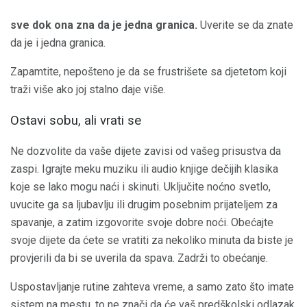
sve dok ona zna da je jedna granica.
Uverite se da znate
da je i jedna granica.
Zapamtite, nepošteno je da se frustrišete sa djetetom koji
traži više ako joj stalno daje više.
Ostavi sobu, ali vrati se
Ne dozvolite da vaše dijete zavisi od vašeg prisustva da
zaspi. Igrajte meku muziku ili audio knjige dečijih klasika
koje se lako mogu naći i skinuti. Uključite noćno svetlo,
uvucite ga sa ljubavlju ili drugim posebnim prijateljem za
spavanje, a zatim izgovorite svoje dobre noći. Obećajte
svoje dijete da ćete se vratiti za nekoliko minuta da biste je
provjerili da bi se uverila da spava. Zadrži to obećanje.
Uspostavljanje rutine zahteva vreme, a samo zato što imate
sistem na mestu, to ne znači da će vaš predškolski odlazak