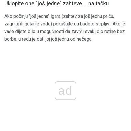
Uklopite one "još jedne" zahteve ... na tačku
Ako počinju "još jedna" igara (zahtev za još jednu priču,
zagrljaj ili gutanje vode) pokušajte da budete strpljivi. Ako je
vaše dijete bilo u mogućnosti da završi svaki dio rutine bez
borbe, u redu je dati joj još jednu od nečega
ad