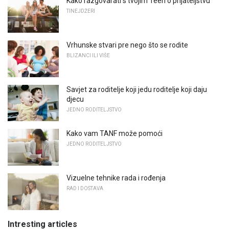
Kako razgovarati s tvojim Teen o prijateljstvu
TINEJDŽERI
Vrhunske stvari pre nego što se rodite
BLIZANCI ILI VIŠE
Savjet za roditelje koji jedu roditelje koji daju
djecu
JEDNO RODITELJSTVO
Kako vam TANF može pomoći
JEDNO RODITELJSTVO
Vizuelne tehnike rada i rođenja
RAD I DOSTAVA
Intresting articles