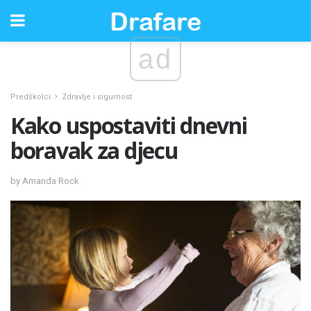
ad
Predškolci
Zdravlje i sigurnost
Kako uspostaviti dnevni
boravak za djecu
by Amanda Rock