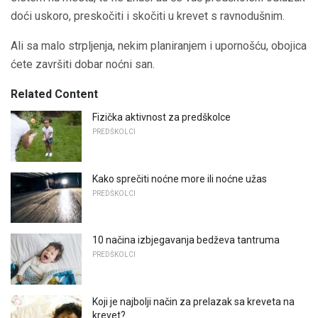
doći uskoro, preskočiti i skočiti u krevet s ravnodušnim.
Ali sa malo strpljenja, nekim planiranjem i upornošću, obojica
ćete završiti dobar noćni san.
Related Content
Fizička aktivnost za predškolce
PREDŠKOLCI
Kako sprečiti noćne more ili noćne užas
PREDŠKOLCI
10 načina izbjegavanja bedževa tantruma
PREDŠKOLCI
Koji je najbolji način za prelazak sa kreveta na
krevet?