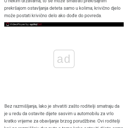
U nekim državama, to se može smatrati prekršajnim
prekršajom ostavljanja deteta samo u kolima; krivično djelo
može postati krivično delo ako dođe do povreda.
ad
Bez razmišljanja, lako je shvatiti zašto roditelji smatraju da
je u redu da ostavite dijete sasvim u automobilu za vrlo
kratko vrijeme za obavljanje brzog porudžbine. Ovi roditelji