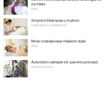
na mleko
BEBE
Simptomi Eklampsije u trudnoći
KOMPLIKACIJE I ZABRINUTOST
Mršav snabdijevanje mlijekom dojke
BEBE
Autoritetni roditeljski stil i pametni potrošači
PODIZANJE DJECE