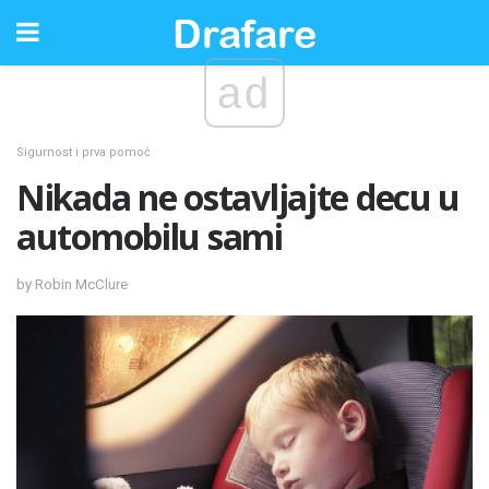
ad
Sigurnost i prva pomoć
Nikada ne ostavljajte decu u
automobilu sami
by Robin McClure