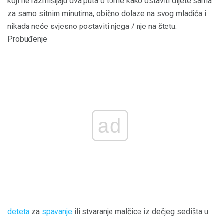
koji ne razmišljaju dva puta o tome kako ostaviti dijete sama
za samo sitnim minutima, obično dolaze na svog mladića i
nikada neće svjesno postaviti njega / nje na štetu.
Probuđenje
ad
deteta
za
spavanje
ili stvaranje malčice iz dečjeg sedišta u