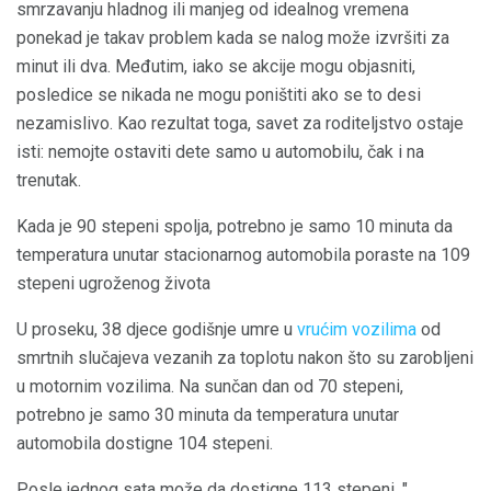
smrzavanju hladnog ili manjeg od idealnog vremena
ponekad je takav problem kada se nalog može izvršiti za
minut ili dva. Međutim, iako se akcije mogu objasniti,
posledice se nikada ne mogu poništiti ako se to desi
nezamislivo. Kao rezultat toga, savet za roditeljstvo ostaje
isti: nemojte ostaviti dete samo u automobilu, čak i na
trenutak.
Kada je 90 stepeni spolja, potrebno je samo 10 minuta da
temperatura unutar stacionarnog automobila poraste na 109
stepeni ugroženog života
U proseku, 38 djece godišnje umre u
vrućim vozilima
od
smrtnih slučajeva vezanih za toplotu nakon što su zarobljeni
u motornim vozilima. Na sunčan dan od 70 stepeni,
potrebno je samo 30 minuta da temperatura unutar
automobila dostigne 104 stepeni.
Posle jednog sata može da dostigne 113 stepeni. "