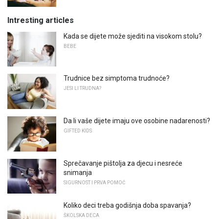
Intresting articles
Kada se dijete može sjediti na visokom stolu?
BEBE
Trudnice bez simptoma trudnoće?
JESI LI TRUDNA?
Da li vaše dijete imaju ove osobine nadarenosti?
GIFTED KIDS
Sprečavanje pištolja za djecu i nesreće
snimanja
SIGURNOST I PRVA POMOĆ
Koliko deci treba godišnja doba spavanja?
ŠKOLSKA DECA