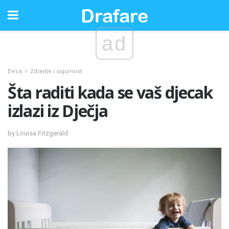
ad
Deca
Zdravlje i sigurnost
Šta raditi kada se vaš djecak
izlazi iz Dječja
by Louisa Fitzgerald