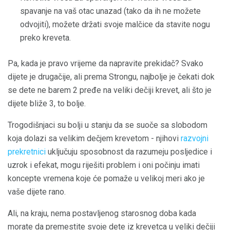
spavanje na vaš otac unazad (tako da ih ne možete
odvojiti), možete držati svoje malčice da stavite nogu
preko kreveta.
Pa, kada je pravo vrijeme da napravite prekidač? Svako
dijete je drugačije, ali prema Strongu, najbolje je čekati dok
se dete ne barem 2 pređe na veliki dečiji krevet, ali što je
dijete bliže 3, to bolje.
Trogodišnjaci su bolji u stanju da se suoče sa slobodom
koja dolazi sa velikim dečjem krevetom - njihovi
razvojni
prekretnici
uključuju sposobnost da razumeju posljedice i
uzrok i efekat, mogu riješiti problem i oni počinju imati
koncepte vremena koje će pomaže u velikoj meri ako je
vaše dijete rano.
Ali, na kraju, nema postavljenog starosnog doba kada
morate da premestite svoje dete iz krevetca u veliki dečiji