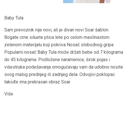
Baby Tula
Sam prevoznik nije novi, ali je divan novi Soar šablon.
Bogate crne siluete ptica lete po celom maslinastom
zelenom materijalu koji pokriva Nosač slobodnog gripa.
Popularni nosač Baby Tula može držati bebe od 7 kilograma
do 45 kilograma. Podložene naramenice, širok pojas i
višestruka podešavanja omogućavaju vam da udobno nosite
svog malog prednjeg ili zadnjeg dela. Odvojivi poklopac
takođe ima prekrasan obraz Soar.
Više