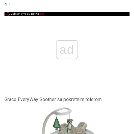
1 -
ad
Graco EveryWay Soother sa pokretnim rolerom