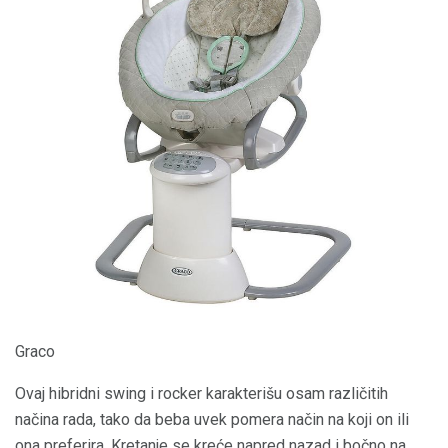
Graco
Ovaj hibridni swing i rocker karakterišu osam različitih
načina rada, tako da beba uvek pomera način na koji on ili
ona preferira. Kretanje se kreće napred nazad i bočno na