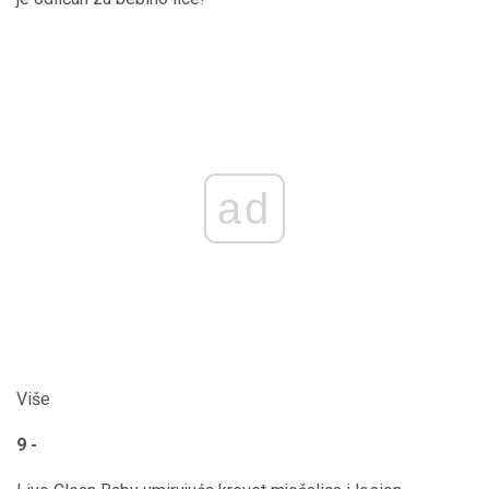
ad
Više
9 -