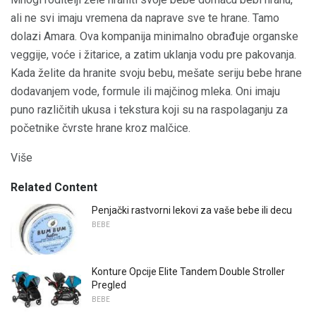
ali ne svi imaju vremena da naprave sve te hrane. Tamo
dolazi Amara. Ova kompanija minimalno obrađuje organske
veggije, voće i žitarice, a zatim uklanja vodu pre pakovanja.
Kada želite da hranite svoju bebu, mešate seriju bebe hrane
dodavanjem vode, formule ili majčinog mleka. Oni imaju
puno različitih ukusa i tekstura koji su na raspolaganju za
početnike čvrste hrane kroz malčice.
Više
Related Content
Penjački rastvorni lekovi za vaše bebe ili decu
BEBE
Konture Opcije Elite Tandem Double Stroller
Pregled
BEBE