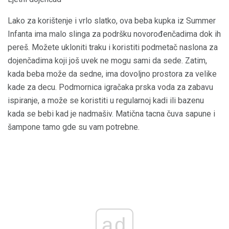
Lako za korištenje i vrlo slatko, ova beba kupka iz Summer
Infanta ima malo slinga za podršku novorođenčadima dok ih
pereš. Možete ukloniti traku i koristiti podmetač naslona za
dojenčadima koji još uvek ne mogu sami da sede. Zatim,
kada beba može da sedne, ima dovoljno prostora za velike
kade za decu. Podmornica igračaka prska voda za zabavu
ispiranje, a može se koristiti u regularnoj kadi ili bazenu
kada se bebi kad je nadmašiv. Matična tacna čuva sapune i
šampone tamo gde su vam potrebne.
ad