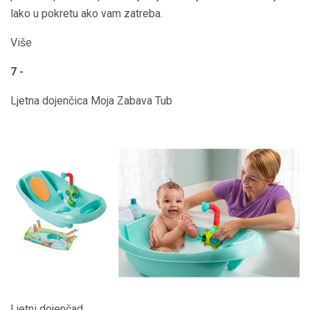
lako u pokretu ako vam zatreba.
Više
7 -
Ljetna dojenčica Moja Zabava Tub
Ljetni dojenčad