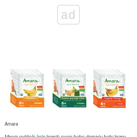
ad
Amara
Mnogi roditelji žele hraniti svoje bebe domaću bebi hranu,