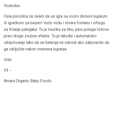
Yookidoo
Cela porodica će želeti da se igra sa ovom divnom kupkom
ili igračkom za bazen! Vuče vodu i stvara fontanu i vrtlogu
za trčanje patuljaka. Tu je muzika za trku, plus poluga listova
pravi druge zvučne efekte. Tu je takođe i automatsko
isključivanje tako da se baterija ne odvodi ako zaboravite da
ga isključite nakon vremena kupanja.
Više
11 -
Amara Organic Baby Foods