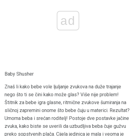
ad
Baby Shusher
Znaš li kako bebe vole ljuljanje zvukova na duže trajanje
nego što ti se čini kako može glas? Više nije problem!
Štitnik za bebe igra glasne, ritmične zvukove šumiranja na
sličnoj zapremini onome što bebe čuju u materici. Rezultat?
Umorna beba i srećan roditelj! Postoje dve postavke jačine
zvuka, kako biste se uverili da uzbudljiva beba čuje gužvu
preko sopstvenih plača. Cijela jedinica je mala i veoma je