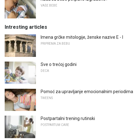
VAŠE BEBE
Intresting articles
Imena grčke mitologije, ženske nazive E - I
PRIPREMA ZA BEBU
Sve o trećoj godini
DECA
Pomoć za upravljanje emocionalnim periodima
TWEENS
Postpartalni trening rutinski
POSTPARTUM CARE