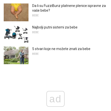
Da li su FuzziBunz platnene plenice ispravne za
vaše bebe?
BEBE
Najbolji putni sistemi za bebe
BEBE
5 stvari koje ne možete znati za bebe
BEBE
ad