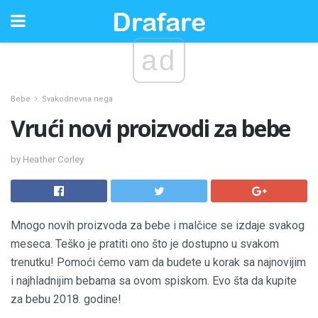
ad
Bebe
Svakodnevna nega
Vrući novi proizvodi za bebe
by Heather Corley
Mnogo novih proizvoda za bebe i malčice se izdaje svakog
meseca. Teško je pratiti ono što je dostupno u svakom
trenutku! Pomoći ćemo vam da budete u korak sa najnovijim
i najhladnijim bebama sa ovom spiskom. Evo šta da kupite
za bebu 2018. godine!