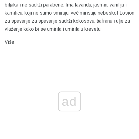
biljaka i ne sadrži parabene. Ima lavandu, jasmin, vaniliju i
kamilicu, koji ne samo smiruju, već mirisuju nebesko! Losion
za spavanje za spavanje sadrži kokosovu, šafranu i ulje za
vlaženje kako bi se umirila i umirila u krevetu.
Više
ad