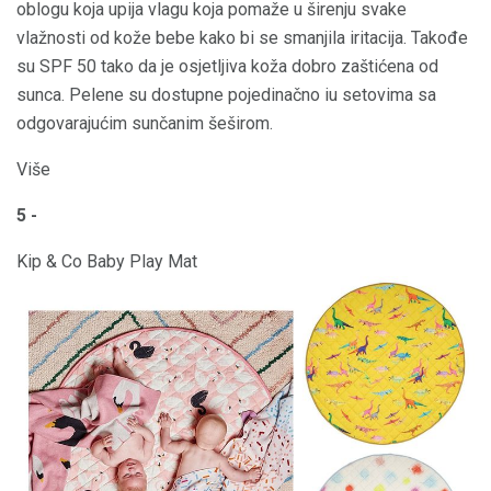
oblogu koja upija vlagu koja pomaže u širenju svake
vlažnosti od kože bebe kako bi se smanjila iritacija. Takođe
su SPF 50 tako da je osjetljiva koža dobro zaštićena od
sunca. Pelene su dostupne pojedinačno iu setovima sa
odgovarajućim sunčanim šeširom.
Više
5 -
Kip & Co Baby Play Mat