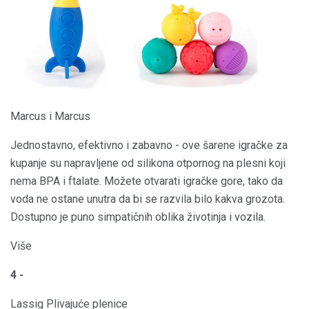
Marcus i Marcus
Jednostavno, efektivno i zabavno - ove šarene igračke za
kupanje su napravljene od silikona otpornog na plesni koji
nema BPA i ftalate. Možete otvarati igračke gore, tako da
voda ne ostane unutra da bi se razvila bilo kakva grozota.
Dostupno je puno simpatičnih oblika životinja i vozila.
Više
4 -
Lassig Plivajuće plenice