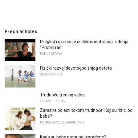
Fresh articles
Pregled i uzimanje iz dokumentarnog rođenja
"Probni rad"
RAD I DOSTAVA
Fizički razvoj devetogodišnjeg deteta
ŠKOLSKA DECA
Trudnoća trening videa
OSTANITE ZDRAVI
Zarazne bolesti tokom trudnoće: Koji su rizici od
bebe?
KOMPLIKACIJE I ZABRINUTOST
Kada su bebe potpuno izgrađene?