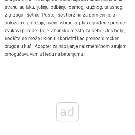
stranu, au luku, ljuljaju, odbijaju, osmog, kružnog, talasnog,
zig-zaga i šetnje. Postoji šest brzina za pomicanje, tri
položaja u položaju, načini vibracija, plus ugrađene pesme i
zvukovi prirode. To je vrhunsko mesto za bebe! Još bolje,
sedište se može ukloniti i koristiti kao prenosni rocker
drugde u kući. Adapter za napajanje naizmeničnom strujom
omogućava vam uštedu na baterijama.
ad