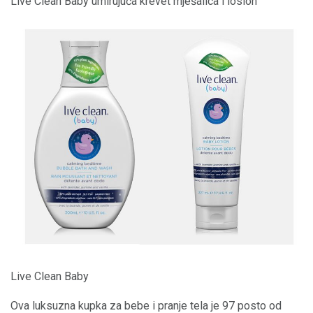
Live Clean Baby umirujuća krevet mješalica i losion
Live Clean Baby
Ova luksuzna kupka za bebe i pranje tela je 97 posto od