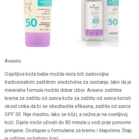
Aveeno
Osjetljiva koža bebe možda neće biti zadovoljna
tradicionalnim zaštitnim sredstvima za sunčanje, tako da je
mineralna formula možda dobar izbor. Aveeno zaštitna
krema za zaštitu od sunca kože za zaštitu od sunca koristi
oksid cinka da bi se obezbedila efikasna, zaštita od sunca
SPF 50. Nije mastno, lako se klizi, a nežna je na osetljivoj
koži. Dijete može uživati ​​do 80 minuta u vodi prije ponovne
primjene. Dostupan u formulama za kremu i štapićima. Štap
je odličan za bebino lice!