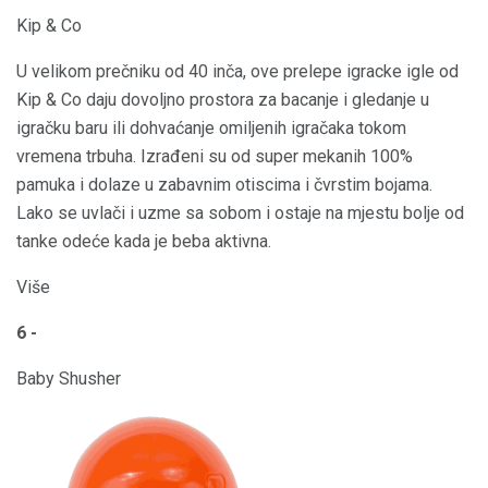
Kip & Co
U velikom prečniku od 40 inča, ove prelepe igracke igle od
Kip & Co daju dovoljno prostora za bacanje i gledanje u
igračku baru ili dohvaćanje omiljenih igračaka tokom
vremena trbuha. Izrađeni su od super mekanih 100%
pamuka i dolaze u zabavnim otiscima i čvrstim bojama.
Lako se uvlači i uzme sa sobom i ostaje na mjestu bolje od
tanke odeće kada je beba aktivna.
Više
6 -
Baby Shusher