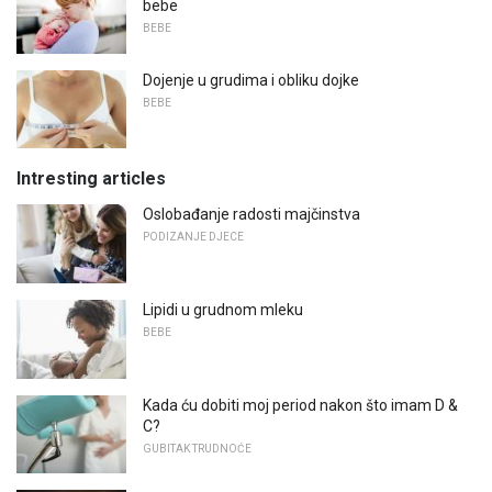
bebe
BEBE
Dojenje u grudima i obliku dojke
BEBE
Intresting articles
Oslobađanje radosti majčinstva
PODIZANJE DJECE
Lipidi u grudnom mleku
BEBE
Kada ću dobiti moj period nakon što imam D &
C?
GUBITAK TRUDNOĆE