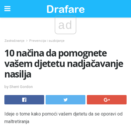
ad
Zastrašivanje
Prevencija i suzbijanje
10 načina da pomognete
vašem djetetu nadjačavanje
nasilja
by Sherri Gordon
Ideje o tome kako pomoći vašem djetetu da se oporavi od
maltretiranja