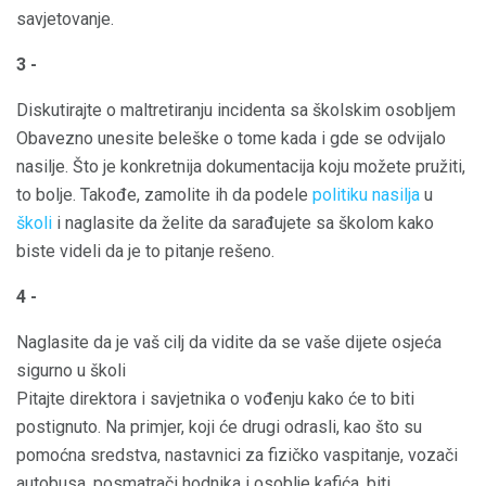
savjetovanje.
3 -
Diskutirajte o maltretiranju incidenta sa školskim osobljem
Obavezno unesite beleške o tome kada i gde se odvijalo
nasilje. Što je konkretnija dokumentacija koju možete pružiti,
to bolje. Takođe, zamolite ih da podele
politiku nasilja
u
školi
i naglasite da želite da sarađujete sa školom kako
biste videli da je to pitanje rešeno.
4 -
Naglasite da je vaš cilj da vidite da se vaše dijete osjeća
sigurno u školi
Pitajte direktora i savjetnika o vođenju kako će to biti
postignuto. Na primjer, koji će drugi odrasli, kao što su
pomoćna sredstva, nastavnici za fizičko vaspitanje, vozači
autobusa, posmatrači hodnika i osoblje kafića, biti