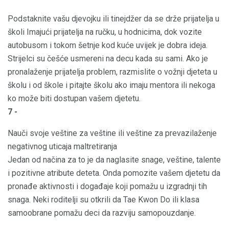
Podstaknite vašu djevojku ili tinejdžer da se drže prijatelja u
školi Imajući prijatelja na ručku, u hodnicima, dok vozite
autobusom i tokom šetnje kod kuće uvijek je dobra ideja.
Strijelci su češće usmereni na decu kada su sami. Ako je
pronalaženje prijatelja problem, razmislite o vožnji djeteta u
školu i od škole i pitajte školu ako imaju mentora ili nekoga
ko može biti dostupan vašem djetetu.
7 -
Nauči svoje veštine za veštine ili veštine za prevazilaženje
negativnog uticaja maltretiranja
Jedan od načina za to je da naglasite snage, veštine, talente
i pozitivne atribute deteta. Onda pomozite vašem djetetu da
pronađe aktivnosti i događaje koji pomažu u izgradnji tih
snaga. Neki roditelji su otkrili da Tae Kwon Do ili klasa
samoobrane pomažu deci da razviju samopouzdanje.