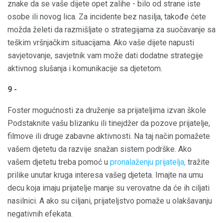
znake da se vaše dijete opet zalihe - bilo od strane iste
osobe ili novog lica. Za incidente bez nasilja, takođe ćete
možda želeti da razmišljate o strategijama za suočavanje sa
teškim vršnjačkim situacijama. Ako vaše dijete napusti
savjetovanje, savjetnik vam može dati dodatne strategije
aktivnog slušanja i komunikacije sa djetetom.
9 -
Foster mogućnosti za druženje sa prijateljima izvan škole
Podstaknite vašu blizanku ili tinejdžer da pozove prijatelje,
filmove ili druge zabavne aktivnosti. Na taj način pomažete
vašem djetetu da razvije snažan sistem podrške. Ako
vašem djetetu treba pomoć u
pronalaženju prijatelja,
tražite
prilike unutar kruga interesa vašeg djeteta. Imajte na umu
decu koja imaju prijatelje manje su verovatne da će ih ciljati
nasilnici. A ako su ciljani, prijateljstvo pomaže u olakšavanju
negativnih efekata.