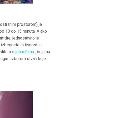
rostranim prostorom) je
 od 10 do 15 minuta. A ako
amtite, jednostavno je
 izbegnete aktivnosti u
slite o
mjehurićima
, bojama
drugim izborom stvari koje