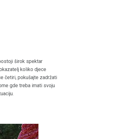
postoji širok spektar
okazatelj koliko djece
e četiri, pokušajte zadržati
tome gde treba imati svoju
uaciju.