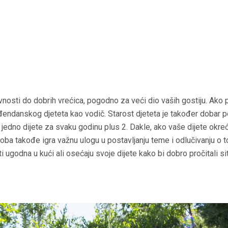
ivnosti do dobrih vrećica, pogodno za veći dio vaših gostiju. Ako 
rođendanskog djeteta kao vodič. Starost djeteta je također dobar p
 jedno dijete za svaku godinu plus 2. Dakle, ako vaše dijete okreć
 Doba takođe igra važnu ulogu u postavljanju teme i odlučivanju o 
i ugodna u kući ali osećaju svoje dijete kako bi dobro pročitali sit