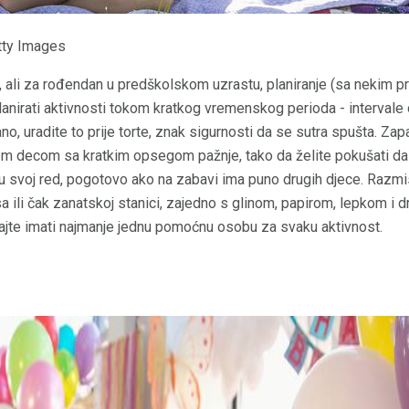
tty Images
 ali za rođendan u predškolskom uzrastu, planiranje (sa nekim p
lanirati aktivnosti tokom kratkog vremenskog perioda - intervale
o, uradite to prije torte, znak sigurnosti da se sutra spušta. Zap
om decom sa kratkim opsegom pažnje, tako da želite pokušati da
u svoj red, pogotovo ako na zabavi ima puno drugih djece. Razmi
a ili čak zanatskoj stanici, zajedno s glinom, papirom, lepkom i 
ajte imati najmanje jednu pomoćnu osobu za svaku aktivnost.