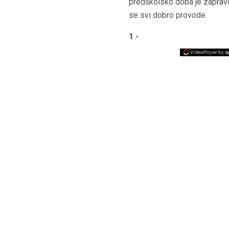
predškolsko doba je zapravo
se svi dobro provode.
1 -