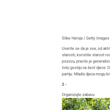
Slike Heroja / Getty Images
Uverite se da je sve, od akt
starosti, koristite starost 
pozovu, pravilo je generalno
listu gostiju na šest djece.
partiju. Mlađa djeca mogu bit
2 -
Organizujte zabavu