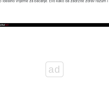
 idealno vrijeme za bacanje. Evo kako da zadržite zdrav razum i
ad