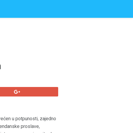
a
većen u potpunosti, zajedno
ođendanske proslave,