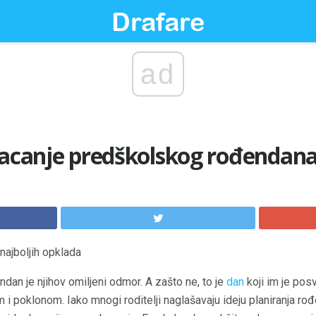
ad
bacanje predškolskog rođendan
najboljih opklada
dan je njihov omiljeni odmor. A zašto ne, to je
dan
koji im je pos
 i poklonom. Iako mnogi roditelji naglašavaju ideju planiranja r