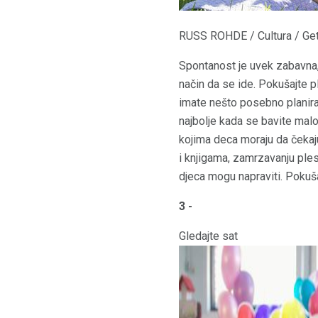
RUSS ROHDE / Cultura / Ge
Spontanost je uvek zabavna,
način da se ide. Pokušajte p
imate nešto posebno planiran
najbolje kada se bavite mal
kojima deca moraju da čekaj
i knjigama, zamrzavanju ples
djeca mogu napraviti. Pokuš
3 -
Gledajte sat