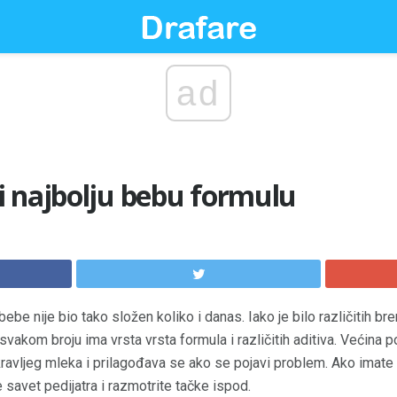
ad
i najbolju bebu formulu
ebe nije bio tako složen koliko i danas. Iako je bilo različitih br
u svakom broju ima vrsta vrsta formula i različitih aditiva. Većina 
avljeg mleka i prilagođava se ako se pojavi problem. Ako imate 
te savet pedijatra i razmotrite tačke ispod.