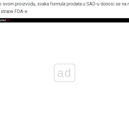
o svom proizvodu, svaka formula prodata u SAD-u donosi se na n
 strane FDA-e.
ad