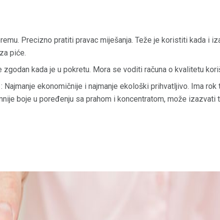
remu. Precizno pratiti pravac miješanja. Teže je koristiti kada i i
za piće.
e zgodan kada je u pokretu. Mora se voditi računa o kvalitetu kor
: Najmanje ekonomičnije i najmanje ekološki prihvatljivo. Ima rok 
mnije boje u poređenju sa prahom i koncentratom, može izazvati tv