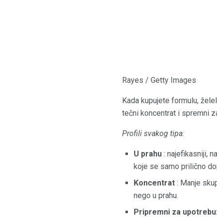
Rayes / Getty Images
Kada kupujete formulu, želeli
tečni koncentrat i spremni za
Profili svakog tipa:
U prahu
: najefikasniji, 
koje se samo prilično dop
Koncentrat
: Manje skup
nego u prahu.
Pripremni za upotrebu