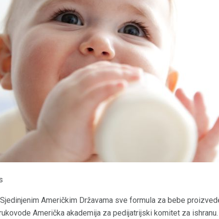
s
u Sjedinjenim Američkim Državama sve formula za bebe proizved
i rukovode Američka akademija za pedijatrijski komitet za ishran