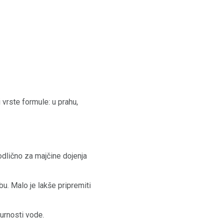
 vrste formule: u prahu,
 odlično za majčine dojenja
u. Malo je lakše pripremiti
urnosti vode.