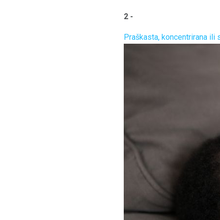
2 -
Praškasta, koncentrirana ili