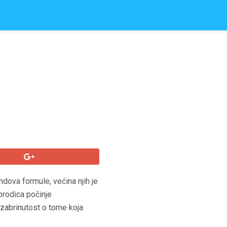
endova formule, većina njih je
porodica počinje
zabrinutost o tome koja