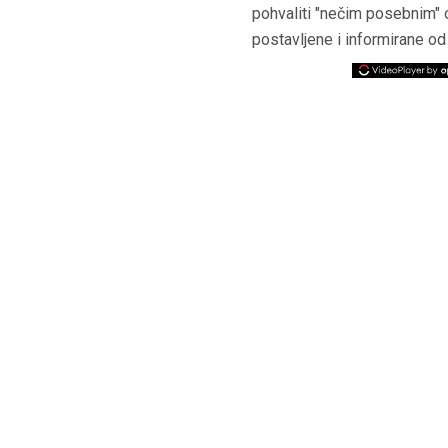
pohvaliti "nečim posebnim" 
postavljene i informirane od