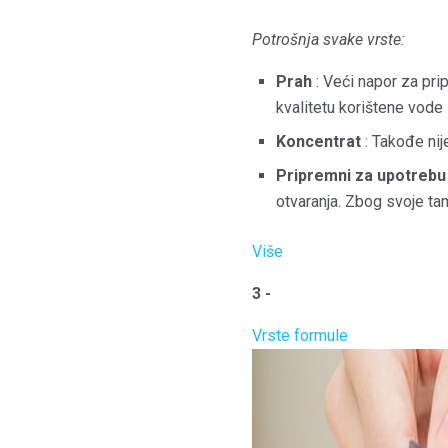
Potrošnja svake vrste:
Prah
: Veći napor za prip
kvalitetu korištene vode 
Koncentrat
: Takođe nij
Pripremni za upotrebu
otvaranja. Zbog svoje ta
Više
3 -
Vrste formule