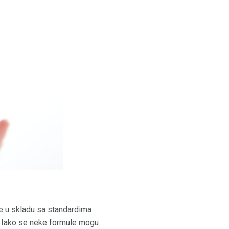
e u skladu sa standardima
u. Iako se neke formule mogu