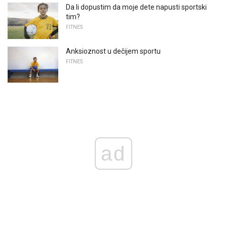
Da li dopustim da moje dete napusti sportski
tim?
FITNES
Anksioznost u dečijem sportu
FITNES
ad