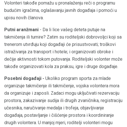
Volonteri takođe pomažu u pronalaženju reči o programu
budućim igračima, oglašavanju javnih događaja i pomoći u
upisu novih članova.
Putni aranžmani
- Da li lice vašeg deteta putuje na
takmičenja ili turnire? Zatim su roditeljski dobrovoljci koji sa
trenerom utvrđuju koji događaji će prisustvovati; troškovi
istraživanja za transport i hotele; i organizovati obroke i
dečije aktivnosti tokom putovanja. Roditeljski volonter može
takođe organizovati kola za praksu, igre i druge događaje.
Posebni događaji -
Ukoliko program sporta za mlade
organizuje takmičenje ili takmičenje, vojska volontera mora
da organizuje i zaposli. Zadaci mogu uključivati ​​rezervaciju
prostora, zakazivanje sudija ili drugih zvaničnika, registraciju
učesnika, naručivanje medalja i trofeja, objavljivanje
događaja, postavljanje i čišćenje prostora i koordiniranje
drugih volontera. U manjoj mjeri, roditelji volonteri mogu