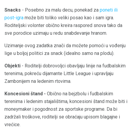
Snacks
- Posebno za malu decu, ponekad za
poneti ili
post-igra
može biti toliko veliki posao kao i sam igra.
Roditeljski volonter obično kreira raspored snova tako da
sve porodice uzimaju u redu snabdevanje hranom.
Uzimanje ovog zadatka znači da možete pomoći u vođenju
lige u boljoj politici za snack (idealno samo na plodu).
Objekti
- Roditelji dobrovoljci obavljaju linije na fudbalskim
terenima, pokreću dijamante Little League i upravljaju
Zambonijem na ledenim rtovima.
Koncesioni štand -
Obično na bejzbolu i fudbalskim
terenima i ledenim stajalištima, koncesioni štand može biti i
moneymaker i pogodnost za sportske programe. Da bi
zadržali troškove, roditelji se obraćaju upisom blagajne i
vrećice.