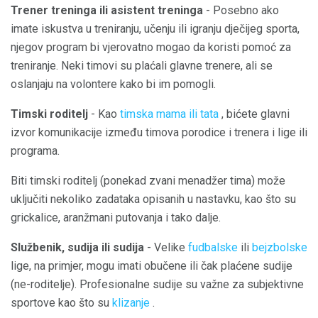
Trener treninga ili asistent treninga
- Posebno ako
imate iskustva u treniranju, učenju ili igranju dječijeg sporta,
njegov program bi vjerovatno mogao da koristi pomoć za
treniranje. Neki timovi su plaćali glavne trenere, ali se
oslanjaju na volontere kako bi im pomogli.
Timski roditelj
- Kao
timska mama ili tata
, bićete glavni
izvor komunikacije između timova porodice i trenera i lige ili
programa.
Biti timski roditelj (ponekad zvani menadžer tima) može
uključiti nekoliko zadataka opisanih u nastavku, kao što su
grickalice, aranžmani putovanja i tako dalje.
Službenik, sudija ili sudija
- Velike
fudbalske
ili
bejzbolske
lige, na primjer, mogu imati obučene ili čak plaćene sudije
(ne-roditelje). Profesionalne sudije su važne za subjektivne
sportove kao što su
klizanje
.