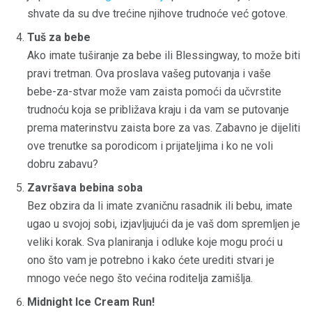
shvate da su dve trećine njihove trudnoće već gotove.
Tuš za bebe
Ako imate tuširanje za bebe ili Blessingway, to može biti
pravi tretman. Ova proslava vašeg putovanja i vaše
bebe-za-stvar može vam zaista pomoći da učvrstite
trudnoću koja se približava kraju i da vam se putovanje
prema materinstvu zaista bore za vas. Zabavno je dijeliti
ove trenutke sa porodicom i prijateljima i ko ne voli
dobru zabavu?
Završava bebina soba
Bez obzira da li imate zvaničnu rasadnik ili bebu, imate
ugao u svojoj sobi, izjavljujući da je vaš dom spremljen je
veliki korak. Sva planiranja i odluke koje mogu proći u
ono što vam je potrebno i kako ćete urediti stvari je
mnogo veće nego što većina roditelja zamišlja.
Midnight Ice Cream Run!