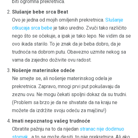
biti ogromna prekretnica.
Slušanje bebe srca Beat
Ovo je jedna od mojih omiljenih prekretnica.
Slušanje
otkucaja srca bebe
je tako uredno. Zvuči tako različito
nego što se očekuje, a ipak je tako lepo. Ne vidim da se
ovo ikada starilo. To je znak da je beba dobro, da je
trudnoća na dobrom putu. Obavezno uzmite nekog sa
vama da zajedno doživite ovu radost.
Nošenje materinske odeće
Ne smejte se, ali nošenje materinskog odela je
prekretnica. Zapravo, mnogi prvi put pokušavaju da
zeznu ovu. Ne mogu čekati spoljni dokaz da su trudni.
(Problem sa brzo je da ne shvatate da na kraju ne
možete da izdržite svoju odeću za majčinu!)
Imati nepoznatog vašeg trudnoće
Obratite pažnju na to da nijedan
stranac nije dodirnuo
stomak
, a to se može desiti, to nije prekretnica. Ali ako