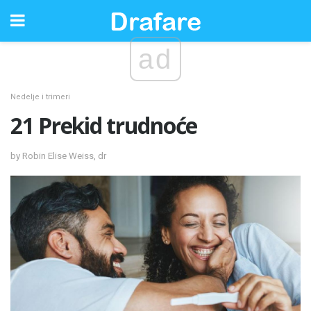
ad
Nedelje i trimeri
21 Prekid trudnoće
by Robin Elise Weiss, dr