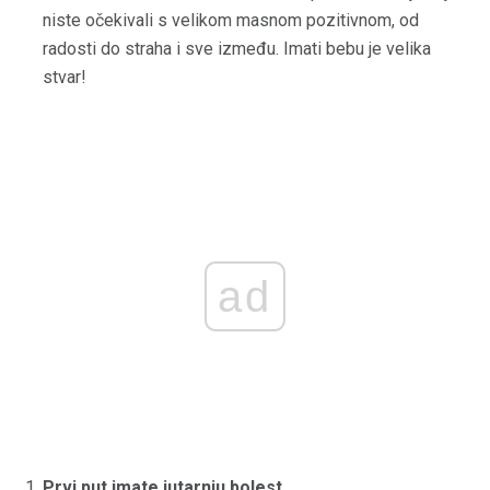
niste očekivali s velikom masnom pozitivnom, od
radosti do straha i sve između. Imati bebu je velika
stvar!
ad
Prvi put imate jutarnju bolest