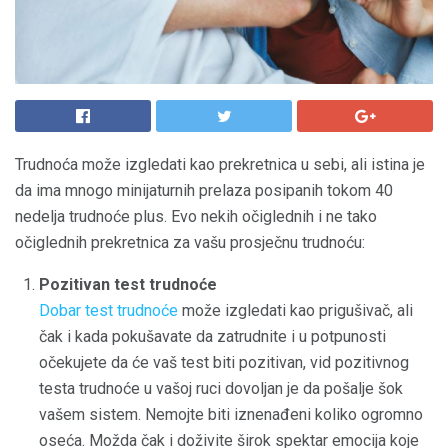
Trudnoća može izgledati kao prekretnica u sebi, ali istina je
da ima mnogo minijaturnih prelaza posipanih tokom 40
nedelja trudnoće plus. Evo nekih očiglednih i ne tako
očiglednih prekretnica za vašu prosječnu trudnoću:
Pozitivan test trudnoće
Dobar test trudnoće
može izgledati kao prigušivač, ali
čak i kada pokušavate da zatrudnite i u potpunosti
očekujete da će vaš test biti pozitivan, vid pozitivnog
testa trudnoće u vašoj ruci dovoljan je da pošalje šok
vašem sistem. Nemojte biti iznenađeni koliko ogromno
oseća. Možda čak i doživite širok spektar emocija koje