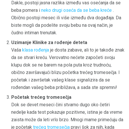
Dakle, postoji jasna razlika između vas osećanja da se
beba pomera i
neko drugi oseća da se beba kreće
.
Obično postoji mesec ili više između dva događaja. Da
biste mogli da podelite svoju bebu na ovaj način, je
čudno intiman trenutak.
Uzimanje Klinike za rođenje deteta
Vaša
klasa rođenja
je dosta zabave, ali to je takođe znak
da se stvari kreću. Verovatno nećete započeti svoju
klupu dok se ne barem na pola puta kroz trudnoću,
obično završavajući blizu početka trećeg tromesečja. I
početak i završetak vašeg klase signalizira da se
rođendan vašeg beba približava, a sada ste spremni!
Početak trećeg tromesečja
Dok se devet meseci čini stvarno dugo oko četiri
nedelje kada test pokazuje pozitivne, istina je da vreme
zaista može da leti vrlo brzo. Mnogi mame primećuju da
je početak
trećeg tromesečja
pravi šok za njih, kada