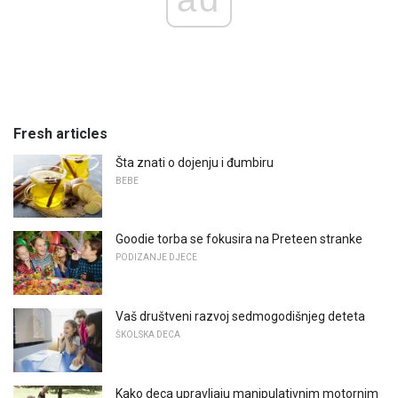
Fresh articles
Šta znati o dojenju i đumbiru
BEBE
Goodie torba se fokusira na Preteen stranke
PODIZANJE DJECE
Vaš društveni razvoj sedmogodišnjeg deteta
ŠKOLSKA DECA
Kako deca upravljaju manipulativnim motornim