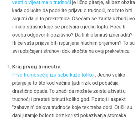
vesti o vijestima o trudnoći
je lično pitanje, ali bez obzira
kada odlučite da podelite prijavu o trudnoći, možete biti
sigurni da je to prekretnica. Osećam se zaista uzbudljivo
i malo strašno koje se pretvara u jednu loptu. Hoće li
osoba odgovoriti pozitivno? Da li ih planiraš iznenaditi?
Ili će vaša prijava biti ispunjena hladnim prijemom? To su
svi uobičajeni strahovi dok skočite na ovaj prekretnicu.
Kraj prvog trimestra
Prvo tromesečje iza sebe kaže toliko
. Jedno veliko
pitanje je to što kod većine ljudi rizik od pobačaja
drastično opada. To znači da možete zaista uživati ​​u
trudnoći i prestati brinuti koliko god. Postoji i aspekt
"zabavnih" delova trudnoće koje tek treba doći. Otišli su
dani jutarnje bolesti bez koristi pokazivanja stomaka.