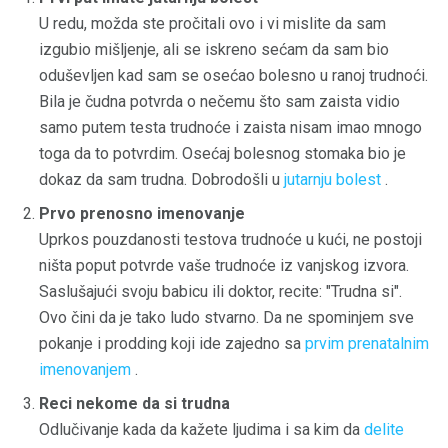
U redu, možda ste pročitali ovo i vi mislite da sam
izgubio mišljenje, ali se iskreno sećam da sam bio
oduševljen kad sam se osećao bolesno u ranoj trudnoći.
Bila je čudna potvrda o nečemu što sam zaista vidio
samo putem testa trudnoće i zaista nisam imao mnogo
toga da to potvrdim. Osećaj bolesnog stomaka bio je
dokaz da sam trudna. Dobrodošli u
jutarnju bolest
.
Prvo prenosno imenovanje
Uprkos pouzdanosti testova trudnoće u kući, ne postoji
ništa poput potvrde vaše trudnoće iz vanjskog izvora.
Saslušajući svoju babicu ili doktor, recite: "Trudna si".
Ovo čini da je tako ludo stvarno. Da ne spominjem sve
pokanje i prodding koji ide zajedno sa
prvim prenatalnim
imenovanjem
.
Reci nekome da si trudna
Odlučivanje kada da kažete ljudima i sa kim da
delite