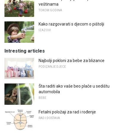
veštinama
TOKOM GODINA
Kako razgovarati s djecom o pištolji
IZAZOVI
Intresting articles
Najbolji pokloni za bebe za blizance
PODIZANJE DJECE
Šta raditi ako vaše beo plače u sedištu
automobila
BEBE
Fetalni položaji za rad i rođenje
RAD I DOSTAVA