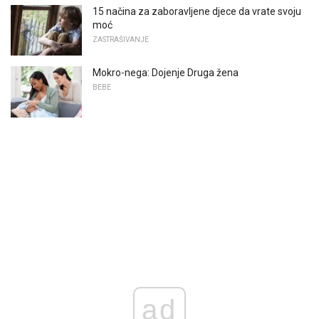
15 načina za zaboravljene djece da vrate svoju
moć
ZASTRAŠIVANJE
Mokro-nega: Dojenje Druga žena
BEBE
ad