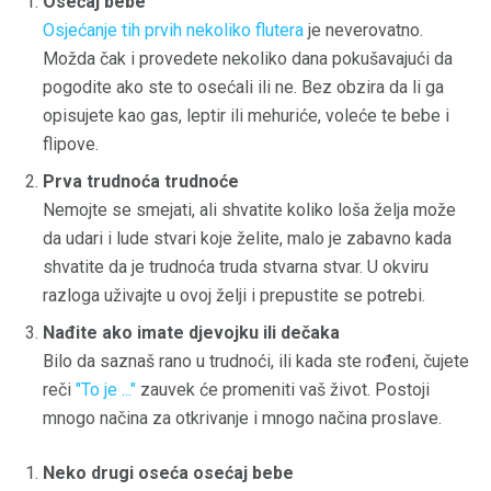
Osećaj bebe
Osjećanje tih prvih nekoliko flutera
je neverovatno.
Možda čak i provedete nekoliko dana pokušavajući da
pogodite ako ste to osećali ili ne. Bez obzira da li ga
opisujete kao gas, leptir ili mehuriće, voleće te bebe i
flipove.
Prva trudnoća trudnoće
Nemojte se smejati, ali shvatite koliko loša želja može
da udari i lude stvari koje želite, malo je zabavno kada
shvatite da je trudnoća truda stvarna stvar. U okviru
razloga uživajte u ovoj želji i prepustite se potrebi.
Nađite ako imate djevojku ili dečaka
Bilo da saznaš rano u trudnoći, ili kada ste rođeni, čujete
reči
"To je ..."
zauvek će promeniti vaš život. Postoji
mnogo načina za otkrivanje i mnogo načina proslave.
Neko drugi oseća osećaj bebe