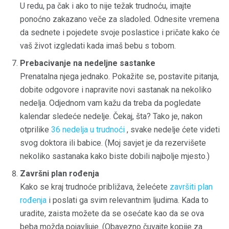
U redu, pa čak i ako to nije težak trudnoću, imajte
ponoćno zakazano veče za sladoled. Odnesite vremena
da sednete i pojedete svoje poslastice i pričate kako će
vaš život izgledati kada imaš bebu s tobom.
Prebacivanje na nedeljne sastanke
Prenatalna njega jednako. Pokažite se, postavite pitanja,
dobite odgovore i napravite novi sastanak na nekoliko
nedelja. Odjednom vam kažu da treba da pogledate
kalendar sledeće nedelje. Čekaj, šta? Tako je, nakon
otprilike
36 nedelja u trudnoći
, svake nedelje ćete videti
svog doktora ili babice. (Moj savjet je da rezervišete
nekoliko sastanaka kako biste dobili najbolje mjesto.)
Završni plan rođenja
Kako se kraj trudnoće približava, želećete
završiti plan
rođenja
i poslati ga svim relevantnim ljudima. Kada to
uradite, zaista možete da se osećate kao da se ova
beba možda pojavljuje. (Obavezno čuvajte kopije za