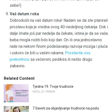
sebe!)
Vaš datum roka
Dobrodošli na vaš datum roka! Nadam se da ste planirali
proslavu koja je vredna ovog 40-nedeljnog čekanja. Dok i
dalje imate još par nedelja da čekate, istina je da se vaša
beba mogla roditi bilo koji dan. On ili ona jednostavno
rade na nekom finom podešavanju razvoja mozga i pluća
i uskoro će biti u vašim rukama.
Proslavite ovu
prekretnicu
sa večerom, pedikira ili nešto drugo
zabavno.
Related Content
Tjedna 19. Tvoje trudnoće
NEDELJE I TRIMERI
7 Saveti za objavljivanje trudnoće na poslu