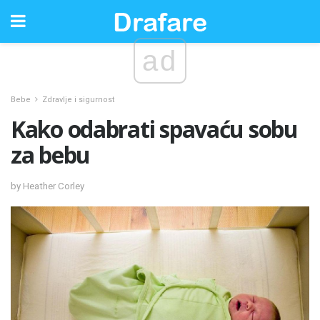
ad
Bebe
Zdravlje i sigurnost
Kako odabrati spavaću sobu
za bebu
by Heather Corley