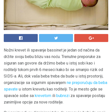
Nožni krevet ili spavanje bassinet je jedan od načina da
držite svoju bebu blizu vas noću. Trenutne preporuke za
siguran san govore da držimo bebe u istoj sobi kao i
roditelji tokom prvih 6 meseci kako bi se smanjio rizik od
SIDS-a. Ali, dok vaša beba treba da bude u istoj prostoriji,
organizacije sa sigurnim spavanjem
ne preporučuju da beba
spavate
u istom krevetu kao roditelji. To je mesto gde se
spavaće sobe sa
krevetom
ili
bubrezi
za spavanje postaju
zanimljive opcije za nove roditelje.