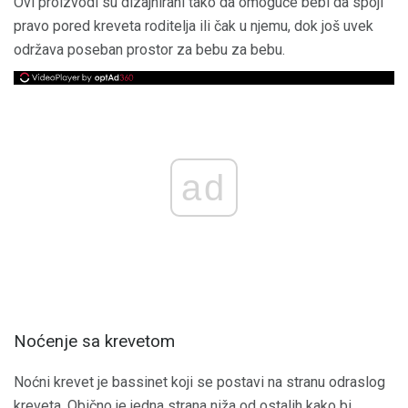
Ovi proizvodi su dizajnirani tako da omoguće bebi da spoji
pravo pored kreveta roditelja ili čak u njemu, dok još uvek
održava poseban prostor za bebu za bebu.
ad
Noćenje sa krevetom
Noćni krevet je bassinet koji se postavi na stranu odraslog
kreveta. Obično je jedna strana niža od ostalih kako bi