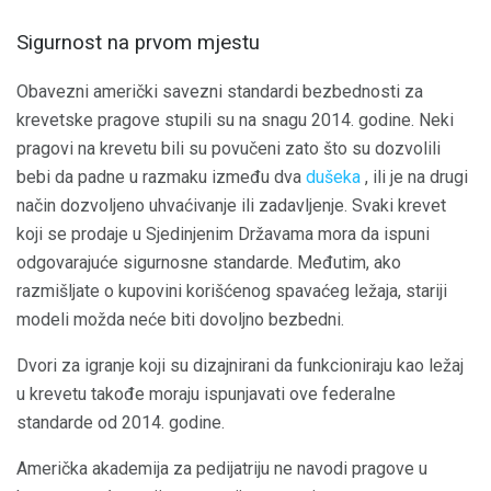
Sigurnost na prvom mjestu
Obavezni američki savezni standardi bezbednosti za
krevetske pragove stupili su na snagu 2014. godine. Neki
pragovi na krevetu bili su povučeni zato što su dozvolili
bebi da padne u razmaku između dva
dušeka
, ili je na drugi
način dozvoljeno uhvaćivanje ili zadavljenje. Svaki krevet
koji se prodaje u Sjedinjenim Državama mora da ispuni
odgovarajuće sigurnosne standarde. Međutim, ako
razmišljate o kupovini korišćenog spavaćeg ležaja, stariji
modeli možda neće biti dovoljno bezbedni.
Dvori za igranje koji su dizajnirani da funkcioniraju kao ležaj
u krevetu takođe moraju ispunjavati ove federalne
standarde od 2014. godine.
Američka akademija za pedijatriju ne navodi pragove u