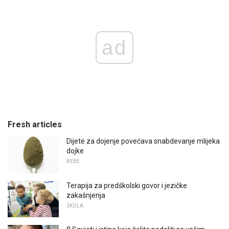
ad
Fresh articles
Dijete za dojenje povećava snabdevanje mlijeka
dojke
BEBE
Terapija za predškolski govor i jezičke
zakašnjenja
ŠKOLA