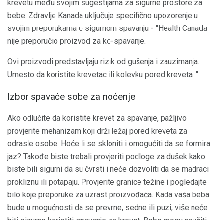
krevetu među svojim sugestijama za sigurne prostore za
bebe. Zdravlje Kanada uključuje specifično upozorenje u
svojim preporukama o sigurnom spavanju - "Health Canada
nije preporučio proizvod za ko-spavanje.
Ovi proizvodi predstavljaju rizik od gušenja i zauzimanja.
Umesto da koristite krevetac ili kolevku pored kreveta. "
Izbor spavaće sobe za noćenje
Ako odlučite da koristite krevet za spavanje, pažljivo
provjerite mehanizam koji drži ležaj pored kreveta za
odrasle osobe. Hoće li se skloniti i omogućiti da se formira
jaz? Takođe biste trebali provjeriti podloge za dušek kako
biste bili sigurni da su čvrsti i neće dozvoliti da se madraci
prokliznu ili potapaju. Provjerite granice težine i pogledajte
bilo koje preporuke za uzrast proizvođača. Kada vaša beba
bude u mogućnosti da se prevrne, sedne ili puzi, više neće