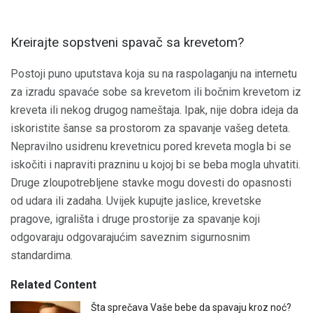
Kreirajte sopstveni spavač sa krevetom?
Postoji puno uputstava koja su na raspolaganju na internetu
za izradu spavaće sobe sa krevetom ili bočnim krevetom iz
kreveta ili nekog drugog nameštaja. Ipak, nije dobra ideja da
iskoristite šanse sa prostorom za spavanje vašeg deteta.
Nepravilno usidrenu krevetnicu pored kreveta mogla bi se
iskočiti i napraviti prazninu u kojoj bi se beba mogla uhvatiti.
Druge zloupotrebljene stavke mogu dovesti do opasnosti
od udara ili zadaha. Uvijek kupujte jaslice, krevetske
pragove, igrališta i druge prostorije za spavanje koji
odgovaraju odgovarajućim saveznim sigurnosnim
standardima.
Related Content
Šta sprečava Vaše bebe da spavaju kroz noć?