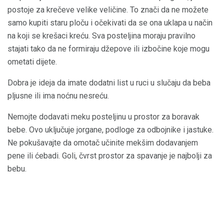
postoje za krečeve velike veličine. To znači da ne možete
samo kupiti staru ploču i očekivati ​​da se ona uklapa u način
na koji se krešaci kreću. Sva posteljina moraju pravilno
stajati tako da ne formiraju džepove ili izbočine koje mogu
ometati dijete.
Dobra je ideja da imate dodatni list u ruci u slučaju da beba
pljusne ili ima noćnu nesreću.
Nemojte dodavati meku posteljinu u prostor za boravak
bebe. Ovo uključuje jorgane, podloge za odbojnike i jastuke.
Ne pokušavajte da omotač učinite mekšim dodavanjem
pene ili ćebadi. Goli, čvrst prostor za spavanje je najbolji za
bebu.