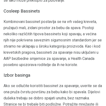
se lako može preklopiti za putovanje.
Cosleep Bassinets
Kombinovani bassinet postavlja se na vrh vašeg kreveta,
pružajući mali, zidani prostor za bebu da spava. Postoji
nekoliko različitih tipova bassinets koji spavaju, a većina
njih nije pokrivena saveznim sigurnosnim standardom jer se
stvarno ne uklapaju u široku kategoriju proizvoda. Kao i kod
krevetskih pragova, bassineti za spavanje nisu uključeni u
AAP bezbedne smjernice za spavanje, a Health Canada
posebno upozorava roditelje da ih ne koriste.
Izbor basinga
Ako se odlučite koristiti bassinet za spavanje, uverite se da
ona pruža čvrstu površinu za bebu kako bi spavala. Dijelovi
dušeka trebaju se dobro spajati unutra, bez razmaka.
Stranice ne bi trebale biti podložne. Potražite mrežaste ili