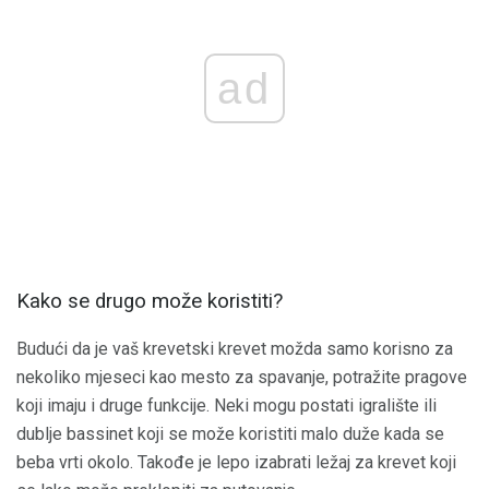
ad
Kako se drugo može koristiti?
Budući da je vaš krevetski krevet možda samo korisno za
nekoliko mjeseci kao mesto za spavanje, potražite pragove
koji imaju i druge funkcije. Neki mogu postati igralište ili
dublje bassinet koji se može koristiti malo duže kada se
beba vrti okolo. Takođe je lepo izabrati ležaj za krevet koji