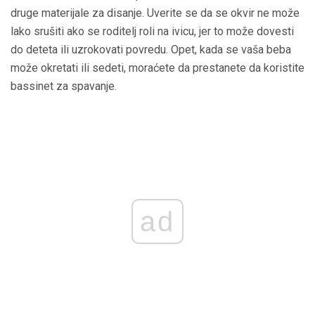
druge materijale za disanje. Uverite se da se okvir ne može
lako srušiti ako se roditelj roli na ivicu, jer to može dovesti
do deteta ili uzrokovati povredu. Opet, kada se vaša beba
može okretati ili sedeti, moraćete da prestanete da koristite
bassinet za spavanje.
ad