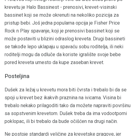
krevetu je Halo Bassinest - prenosivi, krevet-visinski
bassinet koji se može okrenuti na nekoliko pozicija za
pristup bebi. Još jedna popularna opcija je Fisher Price
Rock n Play spavanje, koji je prenosivi bassinet koji se
može postaviti u blizini odraslog kreveta. Drugi bassineti
se takođe lepo uklapaju u spavaću sobu roditelja, ili neki
roditelji mogu da odluče da koriste igralište svoje bebe
pored kreveta umesto da kupe zaseban krevet.
Posteljina
Dušek za ležaj u krevetu mora biti čvrsta i trebalo bi da se
spoji u krevet bez ikakvih praznina na ivicama. Visina bi
trebalo nekako prilagoditi tako da možete napraviti površinu
sa sopstvenim krevetom. Dušek treba da ima vodootporni
poklopac, ili bi trebalo da bude očišćen na drugi način.
Ne postoje standardi veličine za krevetske pragove, jer