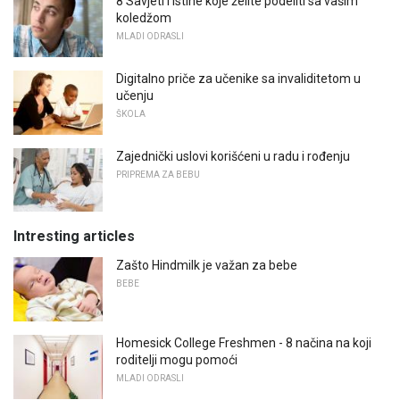
8 Savjeti i istine koje želite podeliti sa vašim
koledžom
MLADI ODRASLI
Digitalno priče za učenike sa invaliditetom u
učenju
ŠKOLA
Zajednički uslovi korišćeni u radu i rođenju
PRIPREMA ZA BEBU
Intresting articles
Zašto Hindmilk je važan za bebe
BEBE
Homesick College Freshmen - 8 načina na koji
roditelji mogu pomoći
MLADI ODRASLI