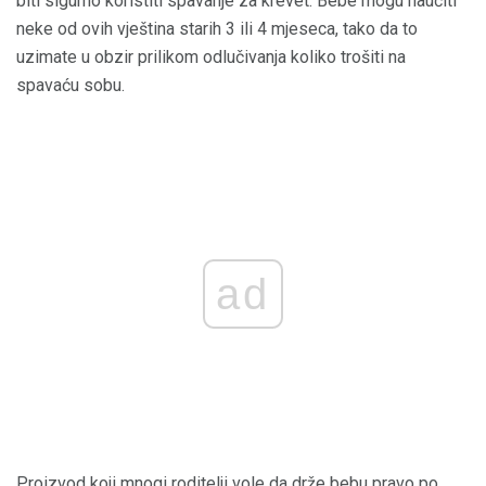
biti sigurno koristiti spavanje za krevet. Bebe mogu naučiti
neke od ovih vještina starih 3 ili 4 mjeseca, tako da to
uzimate u obzir prilikom odlučivanja koliko trošiti na
spavaću sobu.
ad
Proizvod koji mnogi roditelji vole da drže bebu pravo po