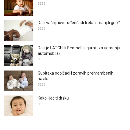
BEBE
Da li vašoj novorođenčadi treba smanjiti grip?
BEBE
Da li je LATCH ili Seatbelt sigurniji za ugradnju
automobila?
BEBE
Gubitaka odojčadi i zdravih prehrambenih
navika
BEBE
Kako liječiti dršku
BEBE