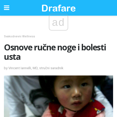
ad
Svakodnevni Wellness
Osnove ručne noge i bolesti
usta
by Vincent Iannelli, MD, stručni saradnik