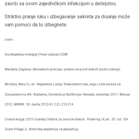
završi sa ovom zajedničkom infekcijom u detinjstvu.
Striktno pranje ruku i izbegavanje sekreta za disanje može
vam pomoći da to izbegnete.
Izvori:
Enciklopedija virologije (Treće izdanje) 2008
Mandela, Daglasa i Bennetovih principa i prakse zaraznih bolesti (osmo izdanje)
McIntyre, Mary G, i dr.
Napomene s polja: Teška bolest ruku, nogu i usta vezana za
Coxsackievirus A6 - Alabama, Connecticut, Kalifornija i Nevada, novembar 2011.-februar
2012. MMWR.
30. marta 2012/61 (12); 213-214.
Crvena knjiga: 2015 Izvještaj Odbora za zarazne bolesti.
Pickering LK, ed.
30. izd.
Elk
Grove Village, IL: Američka akademija za pedijatriju;