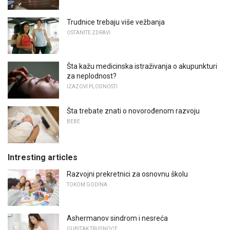
Trudnice trebaju više vežbanja
OSTANITE ZDRAVI
Šta kažu medicinska istraživanja o akupunkturi
za neplodnost?
IZAZOVI PLODNOSTI
Šta trebate znati o novorođenom razvoju
BEBE
Intresting articles
Razvojni prekretnici za osnovnu školu
TOKOM GODINA
Ashermanov sindrom i nesreća
GUBITAK TRUDNOĆE