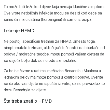
To može biti teže kod djece koja nemaju klasične simptome.
Ove vrste netipičnih infekcija mogu se desiti kod dece sa
samo čirima u ustima (herpangina) ili samo iz osipa.
Lečenje HFMD
Ne postoji specifičan tretman za HFMD. Umesto toga,
simptomatski tretmani, uključujući tečnosti i oslobađače od
bolova / mokraćne tegobe, mogu pomoći vašem djetetu da
se osjeća bolje dok se ne ode samostalno.
Za bolne čizme u ustima, mešavina Benadrila i Maaloxa u
jednakim delovima može pomoći u kontroli bolova. Uverite
se da ako vas dijete ne ispušta iz vatre, da ne prevazilazite
dozu Benadryla za dijete.
Šta treba znati o HFMD