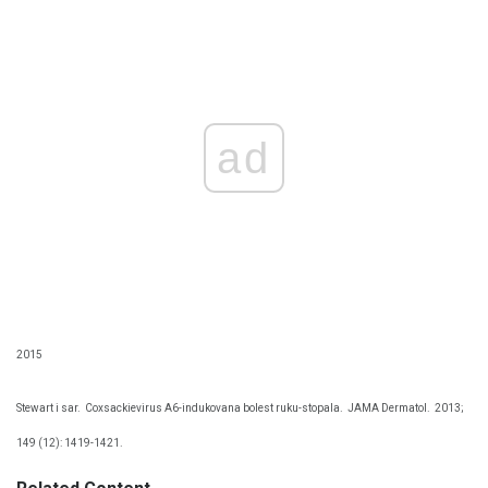
ad
2015
Stewart i sar.
Coxsackievirus A6-indukovana bolest ruku-stopala.
JAMA Dermatol.
2013;
149 (12): 1419-1421.