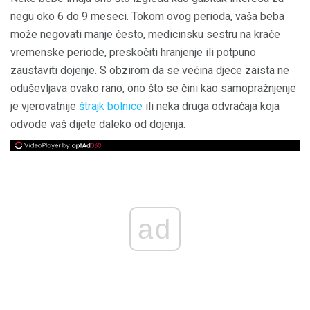
negu oko 6 do 9 meseci. Tokom ovog perioda, vaša beba
može negovati manje često, medicinsku sestru na kraće
vremenske periode, preskočiti hranjenje ili potpuno
zaustaviti dojenje. S obzirom da se većina djece zaista ne
oduševljava ovako rano, ono što se čini kao samopražnjenje
je vjerovatnije
štrajk bolnice
ili neka druga odvraćaja koja
odvode vaš dijete daleko od dojenja.
ad