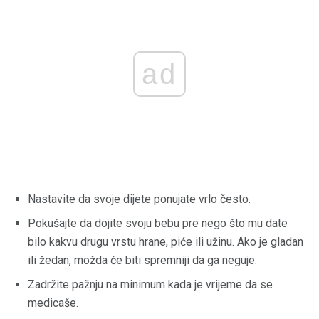
ad
Nastavite da svoje dijete ponujate vrlo često.
Pokušajte da dojite svoju bebu pre nego što mu date
bilo kakvu drugu vrstu hrane, piće ili užinu. Ako je gladan
ili žedan, možda će biti spremniji da ga neguje.
Zadržite pažnju na minimum kada je vrijeme da se
medicaše.