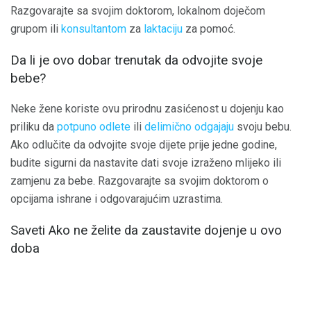
Razgovarajte sa svojim doktorom, lokalnom doječom
grupom ili
konsultantom
za
laktaciju
za pomoć.
Da li je ovo dobar trenutak da odvojite svoje
bebe?
Neke žene koriste ovu prirodnu zasićenost u dojenju kao
priliku da
potpuno odlete
ili
delimično odgajaju
svoju bebu.
Ako odlučite da odvojite svoje dijete prije jedne godine,
budite sigurni da nastavite dati svoje izraženo mlijeko ili
zamjenu za bebe. Razgovarajte sa svojim doktorom o
opcijama ishrane i odgovarajućim uzrastima.
Saveti Ako ne želite da zaustavite dojenje u ovo
doba