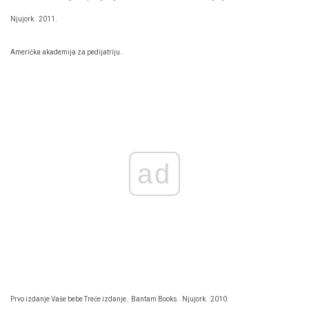
Njujork.
2011.
Američka akademija za pedijatriju.
ad
Prvo izdanje Vaše bebe Treće izdanje.
Bantam Books.
Njujork.
2010.