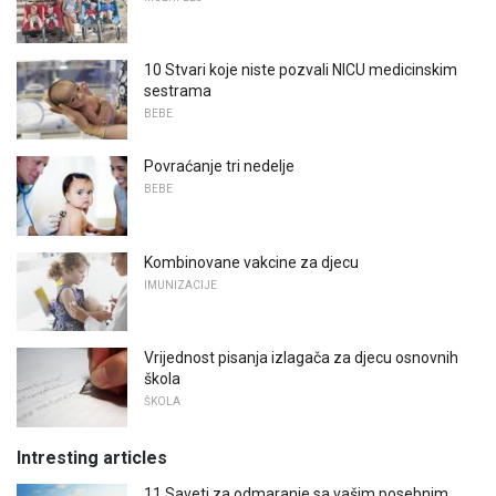
10 Stvari koje niste pozvali NICU medicinskim
sestrama
BEBE
Povraćanje tri nedelje
BEBE
Kombinovane vakcine za djecu
IMUNIZACIJE
Vrijednost pisanja izlagača za djecu osnovnih
škola
ŠKOLA
Intresting articles
11 Saveti za odmaranje sa vašim posebnim