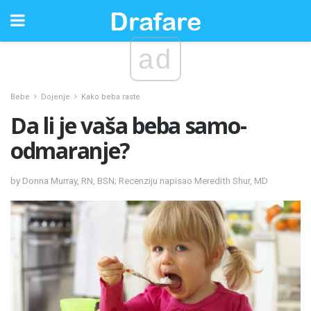
ad
Bebe
Dojenje
Kako beba raste
Da li je vaša beba samo-
odmaranje?
by Donna Murray, RN, BSN; Recenziju napisao Meredith Shur, MD