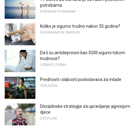
potrebama
POSEBNIM POTREBAMA
Koliko je sigurno trudno nakon 35 godina?
POKUŠAVAM DA ZAMISLIM
Da li su antidepresivi kao SSRI sigurni tokom
trudnoće?
OSTANITE ZDRAVI
Prednosti i slabosti poslodavaca za mlade
TINEJDŽERI
Disciplinske strategije za upravljanje agresijom
djece
DISCIPLINA