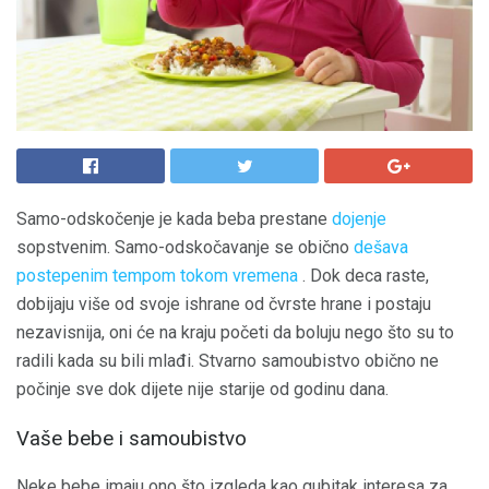
Samo-odskočenje je kada beba prestane
dojenje
sopstvenim. Samo-odskočavanje se obično
dešava
postepenim tempom tokom vremena
. Dok deca raste,
dobijaju više od svoje ishrane od čvrste hrane i postaju
nezavisnija, oni će na kraju početi da boluju nego što su to
radili kada su bili mlađi. Stvarno samoubistvo obično ne
počinje sve dok dijete nije starije od godinu dana.
Vaše bebe i samoubistvo
Neke bebe imaju ono što izgleda kao gubitak interesa za