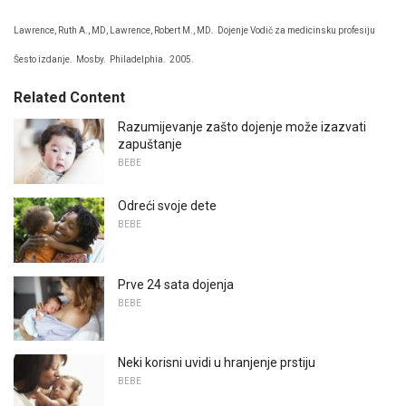
Lawrence, Ruth A., MD, Lawrence, Robert M., MD.
Dojenje Vodič za medicinsku profesiju
Šesto izdanje.
Mosby.
Philadelphia.
2005.
Related Content
Razumijevanje zašto dojenje može izazvati
zapuštanje
BEBE
Odreći svoje dete
BEBE
Prve 24 sata dojenja
BEBE
Neki korisni uvidi u hranjenje prstiju
BEBE