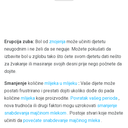
Erupcija zuba:
Bol od
znojenja
može učiniti djetetu
neugodnim i ne želi da se neguje. Možete pokušati da
izbavite bol u zglobu tako što ćete svom djetetu dati nešto
za žvakanje ili masiranje svojih desni prije nego počnete da
dojite.
Smanjenje
količine
mlijeka u mlijeku
:
Vaše dijete može
postati frustrirano i prestati dojiti ukoliko dođe do pada
količine
mlijeka
koje proizvodite.
Povratak vašeg perioda
,
nova trudnoća ili drugi faktori mogu uzrokovati
smanjenje
snabdevanja majčinom mlekom
. Postoje stvari koje možete
učiniti da
povećate snabdevanje majčinog mleka
.