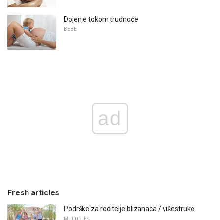
Dojenje tokom trudnoće
BEBE
ad
Fresh articles
Podrške za roditelje blizanaca / višestruke
MULTIPLES