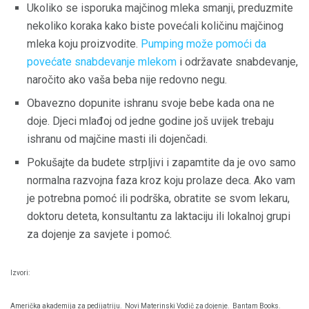
Ukoliko se isporuka majčinog mleka smanji, preduzmite
nekoliko koraka kako biste povećali količinu majčinog
mleka koju proizvodite.
Pumping može pomoći da
povećate snabdevanje mlekom
i održavate snabdevanje,
naročito ako vaša beba nije redovno negu.
Obavezno dopunite ishranu svoje bebe kada ona ne
doje. Djeci mlađoj od jedne godine još uvijek trebaju
ishranu od majčine masti ili dojenčadi.
Pokušajte da budete strpljivi i zapamtite da je ovo samo
normalna razvojna faza kroz koju prolaze deca. Ako vam
je potrebna pomoć ili podrška, obratite se svom lekaru,
doktoru deteta, konsultantu za laktaciju ili lokalnoj grupi
za dojenje za savjete i pomoć.
Izvori:
Američka akademija za pedijatriju.
Novi Materinski Vodič za dojenje.
Bantam Books.