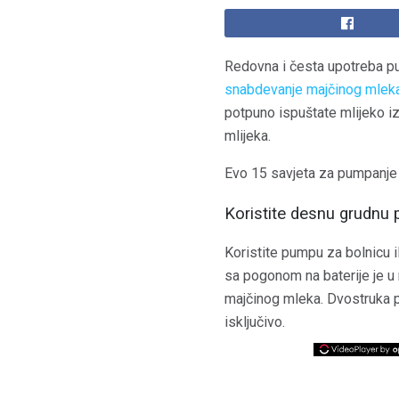
Redovna i česta upotreba p
snabdevanje majčinog mlek
potpuno ispuštate mlijeko iz
mlijeka.
Evo 15 savjeta za pumpanje
Koristite desnu grudnu
Koristite pumpu za bolnicu i
sa pogonom na baterije je u
majčinog mleka. Dvostruka p
isključivo.