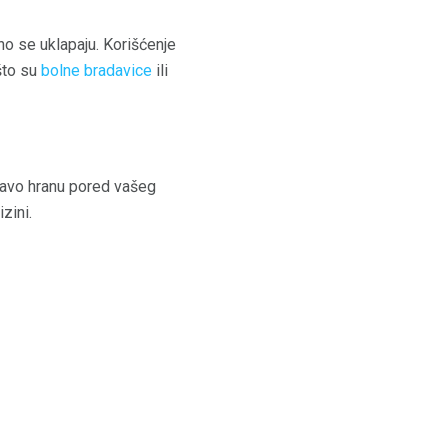
no se uklapaju. Korišćenje
što su
bolne bradavice
ili
ravo hranu pored vašeg
zini.