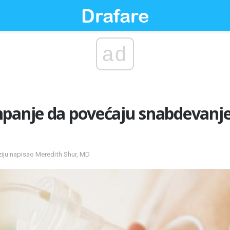
ad
mpanje da povećaju snabdevan
iju napisao Meredith Shur, MD