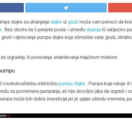
umpe dojke za uklanjanje
dojke
iz
grudi
može vam pomoći da kreira
a
. Bez obzira da li penjete posle i između
dojenja
ili isključivo 
 grudi i djelovanje pumpe dojke koja stimuliše vaše grudi, ohrabru
 za izgradnju ili povećanje snabdevanja majčinom mlekom.
 pumpu
li visokokvalitetnu električnu
pumpu dojke
. Pumpa koja rukuje ili
 redu za povremenu pumpanje, ali nije dovoljno jaka da izgradi i
umpa može biti dobra investicija jer je sjajan uštedu vremena, 