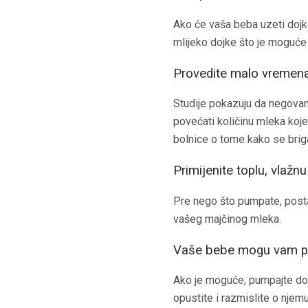
Ako će vaša beba uzeti dojke
mlijeko dojke što je moguće 
Provedite malo vremena
Studije pokazuju da negova
povećati količinu mleka koje
bolnice o tome kako se brig
Primijenite toplu, vlažnu
Pre nego što pumpate, posta
vašeg majčinog mleka.
Vaše bebe mogu vam po
Ako je moguće, pumpajte dok 
opustite i razmislite o njemu