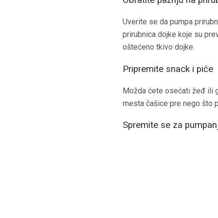
Obratite pažnju na prir
Uverite se da pumpa prirubni
prirubnica dojke koje su pr
oštećeno tkivo dojke.
Pripremite snack i piće
Možda ćete osećati žeđ ili 
mesta čašice pre nego što poč
Spremite se za pumpan