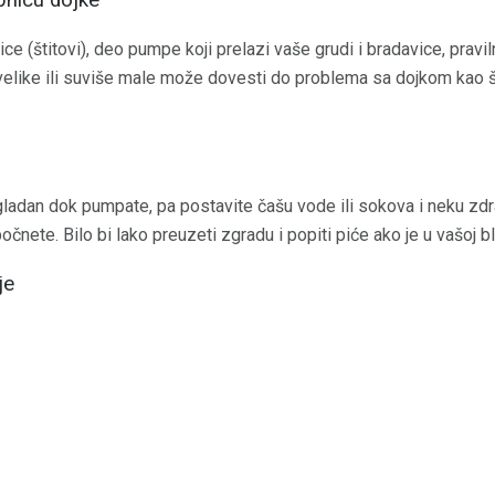
ubnicu dojke
ce (štitovi), deo pumpe koji prelazi vaše grudi i bradavice, pravil
evelike ili suviše male može dovesti do problema sa dojkom kao 
gladan dok pumpate, pa postavite čašu vode ili sokova i neku zd
nete. Bilo bi lako preuzeti zgradu i popiti piće ako je u vašoj bli
je