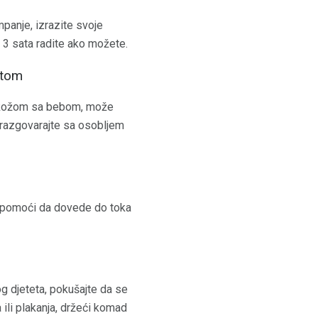
mpanje, izrazite svoje
 3 sata radite ako možete.
etom
a kožom sa bebom, može
 razgovarajte sa osobljem
e pomoći da dovede do toka
g djeteta, pokušajte da se
 ili plakanja, držeći komad