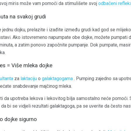
i svoj miris može vam pomoći da stimulišete svoj
odbačeni reflek
ta na svakoj grudi
ednu dojku, prelazite i izađite između grudi kad god se mlijek
austavi. Ako istovremeno napumpate obe dojke, možete pumpati do
minuta, a zatim ponovo započnite pumpanje. Dok pumpate, masirajt
ka.
es = Više mleka dojke
ultanta
za
laktaciju
o
galaktagogama
. Pumping zajedno sa upot
ćate snabdevanje majčinog mleka.
 da upotreba lekova i lekovitog bilja samostalno neće pomoći. St
da bi se vidjeli rezultati galaktagoga, pa se uverite da često na
o dojke sigurno