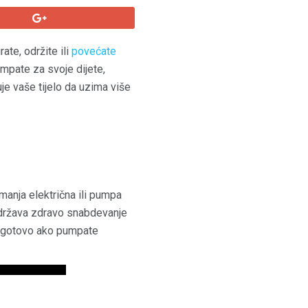
te, održite ili
povećate
pumpate za svoje dijete,
je vaše tijelo da uzima više
 manja električna ili pumpa
 održava zdravo snabdevanje
pogotovo ako pumpate