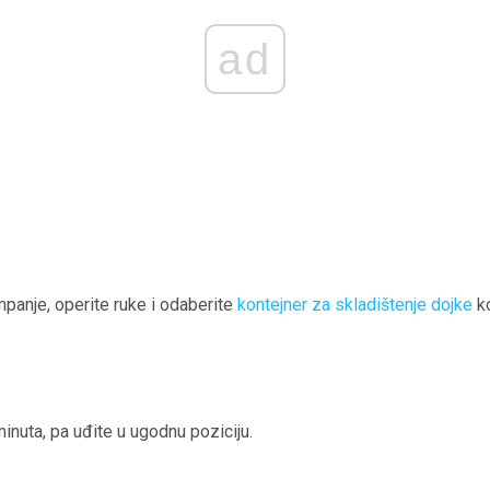
ad
anje, operite ruke i odaberite
kontejner za skladištenje dojke
ko
nuta, pa uđite u ugodnu poziciju.