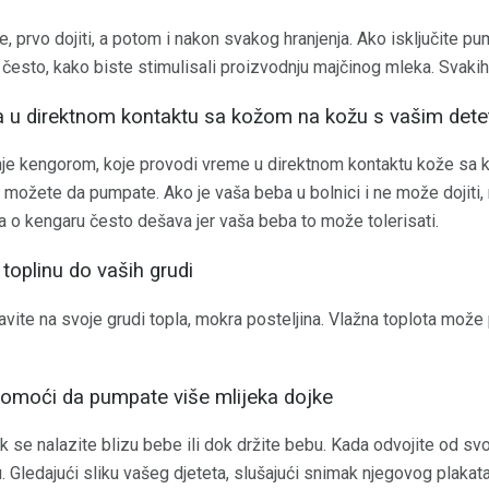
, prvo dojiti, a potom i nakon svakog hranjenja. Ako isključite pu
često, kako biste stimulisali proizvodnju majčinog mleka. Svakih
 u direktnom kontaktu sa kožom na kožu s vašim det
nje kengorom, koje provodi vreme u direktnom kontaktu kože s
 možete da pumpate. Ako je vaša beba u bolnici i ne može dojiti,
a o kengaru često dešava jer vaša beba to može tolerisati.
 toplinu do vaših grudi
vite na svoje grudi topla, mokra posteljina. Vlažna toplota mož
moći da pumpate više mlijeka dojke
se nalazite blizu bebe ili dok držite bebu. Kada odvojite od svo
. Gledajući sliku vašeg djeteta, slušajući snimak njegovog plakata