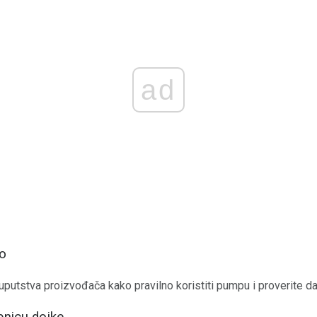
ad
no
 uputstva proizvođača kako pravilno koristiti pumpu i proverite da