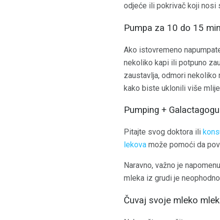
odjeće ili pokrivač koji nos
Pumpa za 10 do 15 minu
Ako istovremeno napumpate j
nekoliko kapi ili potpuno z
zaustavlja, odmori nekoliko 
kako biste uklonili više mlije
Pumping + Galactagogu
Pitajte svog doktora ili
kons
lekova
može pomoći da pove
Naravno, važno je napomenuti
mleka iz grudi je neophodno 
Čuvaj svoje mleko mlek