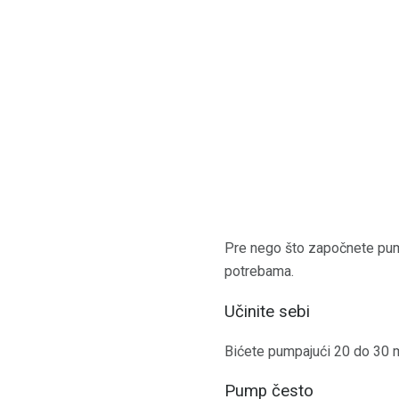
Pre nego što započnete pump
potrebama.
Učinite sebi
Bićete pumpajući 20 do 30 mi
Pump često