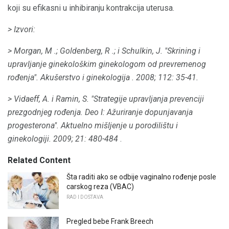
koji su efikasni u inhibiranju kontrakcija uterusa.
> Izvori:
> Morgan, M .;
Goldenberg, R .;
i Schulkin, J. "Skrining i
upravljanje ginekološkim ginekologom od prevremenog
rođenja".
Akušerstvo i ginekologija
.
2008;
112: 35-41.
> Vidaeff, A. i Ramin, S. "Strategije upravljanja prevenciji
prezgodnjeg rođenja. Deo I: Ažuriranje dopunjavanja
progesterona".
Aktuelno mišljenje u porodilištu i
ginekologiji.
2009;
21: 480-484
.
Related Content
Šta raditi ako se odbije vaginalno rođenje posle
carskog reza (VBAC)
RAD I DOSTAVA
Pregled bebe Frank Breech