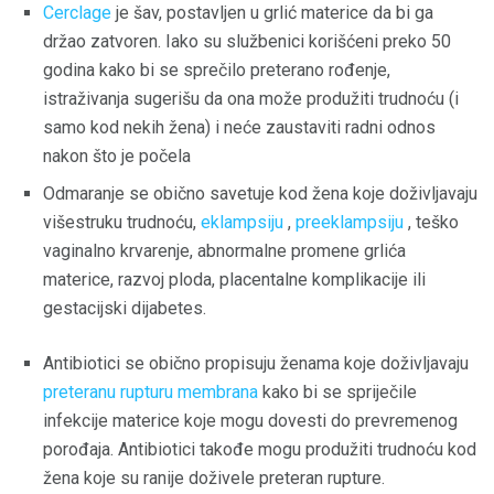
Cerclage
je šav, postavljen u grlić materice da bi ga
držao zatvoren. Iako su službenici korišćeni preko 50
godina kako bi se sprečilo preterano rođenje,
istraživanja sugerišu da ona može produžiti trudnoću (i
samo kod nekih žena) i neće zaustaviti radni odnos
nakon što je počela
Odmaranje se obično savetuje kod žena koje doživljavaju
višestruku trudnoću,
eklampsiju
,
preeklampsiju
, teško
vaginalno krvarenje, abnormalne promene grlića
materice, razvoj ploda, placentalne komplikacije ili
gestacijski dijabetes.
Antibiotici se obično propisuju ženama koje doživljavaju
preteranu rupturu membrana
kako bi se spriječile
infekcije materice koje mogu dovesti do prevremenog
porođaja. Antibiotici takođe mogu produžiti trudnoću kod
žena koje su ranije doživele preteran rupture.