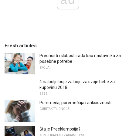
Fresh articles
Prednosti i slabosti rada kao nastavnika za
posebne potrebe
ŠKOLA
4 najbolje boje za boje za svoje bebe za
kupovinu 2018
BEBE
Poremećaj poremećaja i anksioznosti
GUBITAK TRUDNOĆE
Šta je Preeklampsija?
KOMPLIKACIJE I ZABRINUTOST