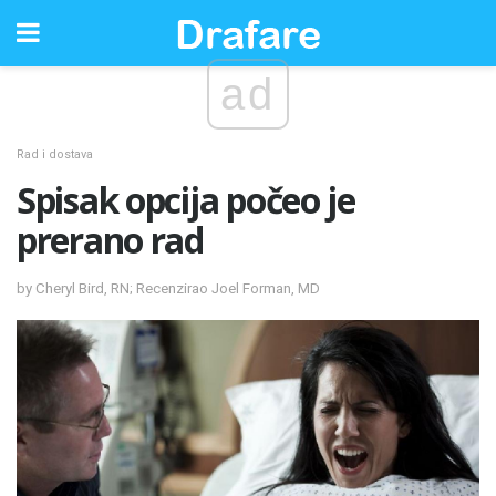
ad
Rad i dostava
Spisak opcija počeo je
prerano rad
by Cheryl Bird, RN; Recenzirao Joel Forman, MD