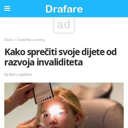
ad
Škola
Disability Learning
Kako sprečiti svoje dijete od
razvoja invaliditeta
by Ann Logsdon