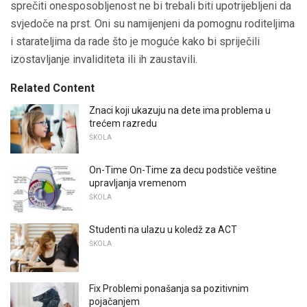
sprečiti onesposobljenost ne bi trebali biti upotrijebljeni da
svjedoče na prst. Oni su namijenjeni da pomognu roditeljima
i starateljima da rade što je moguće kako bi spriječili
izostavljanje invaliditeta ili ih zaustavili.
Related Content
Znaci koji ukazuju na dete ima problema u
trećem razredu
ŠKOLA
On-Time On-Time za decu podstiče veštine
upravljanja vremenom
ŠKOLA
Studenti na ulazu u koledž za ACT
ŠKOLA
Fix Problemi ponašanja sa pozitivnim
pojačanjem