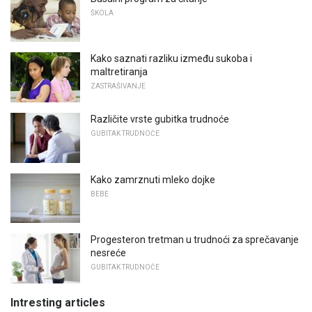
ŠKOLA
Kako saznati razliku između sukoba i
maltretiranja
ZASTRAŠIVANJE
Različite vrste gubitka trudnoće
GUBITAK TRUDNOĆE
Kako zamrznuti mleko dojke
BEBE
Progesteron tretman u trudnoći za sprečavanje
nesreće
GUBITAK TRUDNOĆE
Intresting articles