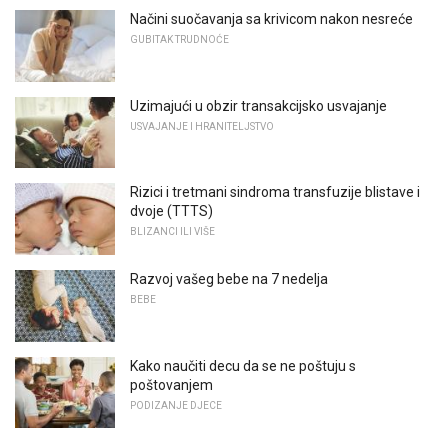
Načini suočavanja sa krivicom nakon nesreće
GUBITAK TRUDNOĆE
Uzimajući u obzir transakcijsko usvajanje
USVAJANJE I HRANITELJSTVO
Rizici i tretmani sindroma transfuzije blistave i
dvoje (TTTS)
BLIZANCI ILI VIŠE
Razvoj vašeg bebe na 7 nedelja
BEBE
Kako naučiti decu da se ne poštuju s
poštovanjem
PODIZANJE DJECE