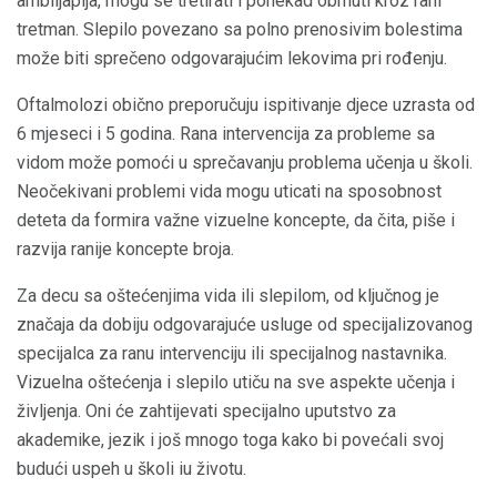
amblijapija, mogu se tretirati i ponekad obrnuti kroz rani
tretman. Slepilo povezano sa polno prenosivim bolestima
može biti sprečeno odgovarajućim lekovima pri rođenju.
Oftalmolozi obično preporučuju ispitivanje djece uzrasta od
6 mjeseci i 5 godina. Rana intervencija za probleme sa
vidom može pomoći u sprečavanju problema učenja u školi.
Neočekivani problemi vida mogu uticati na sposobnost
deteta da formira važne vizuelne koncepte, da čita, piše i
razvija ranije koncepte broja.
Za decu sa oštećenjima vida ili slepilom, od ključnog je
značaja da dobiju odgovarajuće usluge od specijalizovanog
specijalca za ranu intervenciju ili specijalnog nastavnika.
Vizuelna oštećenja i slepilo utiču na sve aspekte učenja i
življenja. Oni će zahtijevati specijalno uputstvo za
akademike, jezik i još mnogo toga kako bi povećali svoj
budući uspeh u školi iu životu.