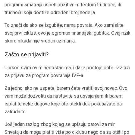
programi smatraju uspeh pozitivnim testom trudnoće, ili
trudnoću koja dostiže određeni broj nedelja.
To znači da ako se izgubite, nema povrata. Ako zamislite
svoj prvi ciklus, ovo je ogroman finansijski gubitak. Ovaj rizik
skoro nikada nije vredan uzimanja.
Zašto se prijaviti?
Uprkos svim ovim nedostacima, i dalje postoje dobri razlozi
za prijavu za program povraćaja IVF-a.
Za jedno, ako ne uspete, barem ćete vratiti svoj novac. Ovo
vam može dozvoliti da nastavite sa usvajanjem ili barem
isplatite neke dugove koje ste stekli dok pokušavate da
zatrudnite.
Još jedan razlog zbog kojeg se upisuju parovi za mir.
Shvataju da mogu platiti više po ciklusu nego da su otišli po