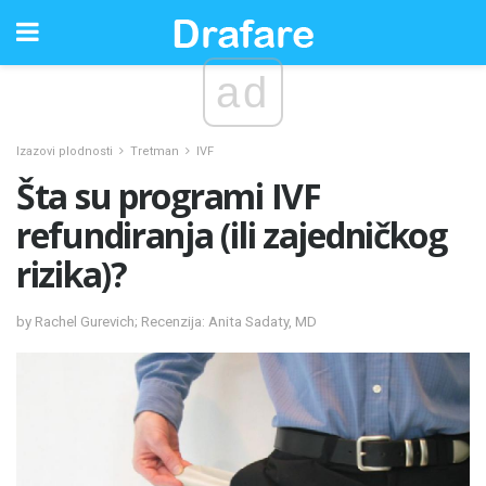
ad
Izazovi plodnosti
Tretman
IVF
Šta su programi IVF
refundiranja (ili zajedničkog
rizika)?
by Rachel Gurevich; Recenzija: Anita Sadaty, MD