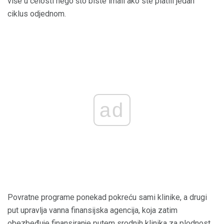
više u celosti nego što biste imali ako ste platili jedan
ciklus odjednom.
ad
Povratne programe ponekad pokreću sami klinike, a drugi
put upravlja vanna finansijska agencija, koja zatim
obezbeđuje finansiranje putem srodnih klinika za plodnost.