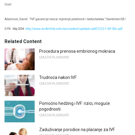
Izvor:
Adamson, David.
"IVF garancije novca: mjerenje prednosti i nedostataka."
Savremeni OB /
GYN.
Maj 2004.
http://www.arcfertility.com/wp-content/uploads/pdf/COG1-69-05e.pdf
Related Content
Procedura prenosa embrionog mokraca
IZAZOVI PLODNOSTI
Trudnoća nakon IVF
IZAZOVI PLODNOSTI
Pomoćno hedžing i IVF: rizici, moguće
pogodnosti
IZAZOVI PLODNOSTI
Zaduživanje porodice na plaćanje za IVF