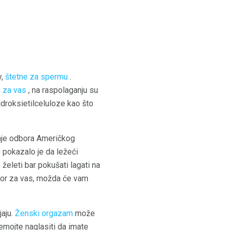
y,
štetne za spermu
.
 za vas
, na raspolaganju su
hidroksietilceluloze kao što
nje odbora Američkog
u
pokazalo je da ležeći
eleti bar pokušati lagati na
zbor za vas, možda će vam
jaju.
Ženski orgazam
može
emojte naglasiti da imate