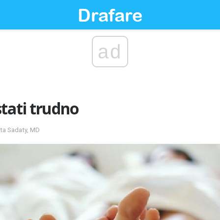
ad
tati trudno
ita Sadaty, MD