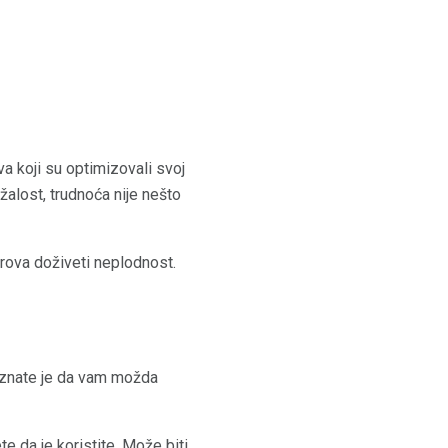
a koji su optimizovali svoj
alost, trudnoća nije nešto
arova doživeti neplodnost.
e znate je da vam možda
e da je koristite. Može biti