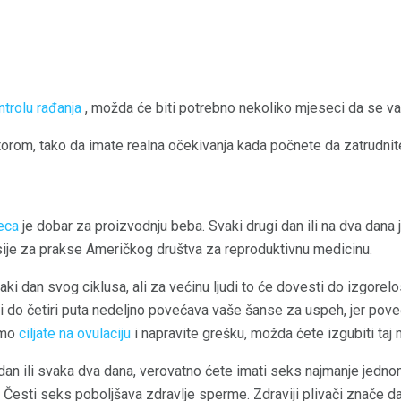
trolu rađanja
, možda će biti potrebno nekoliko mjeseci da se vaš
orom, tako da imate realna očekivanja kada počnete da zatrudnit
eca
je dobar za proizvodnju beba. Svaki drugi dan ili na dva dana
isije za prakse Američkog društva za reproduktivnu medicinu.
ki dan svog ciklusa, ali za većinu ljudi to će dovesti do izgorelos
ri do četiri puta nedeljno povećava vaše šanse za uspeh, jer pov
amo
ciljate na ovulaciju
i napravite grešku, možda ćete izgubiti taj
dan ili svaka dva dana, verovatno ćete imati seks najmanje jedn
Česti seks poboljšava zdravlje sperme. Zdraviji plivači znače da