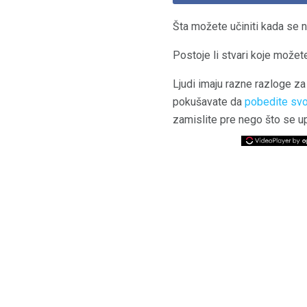
Šta možete učiniti kada se n
Postoje li stvari koje možet
Ljudi imaju razne razloge z
pokušavate da
pobedite svoj
zamislite pre nego što se upal