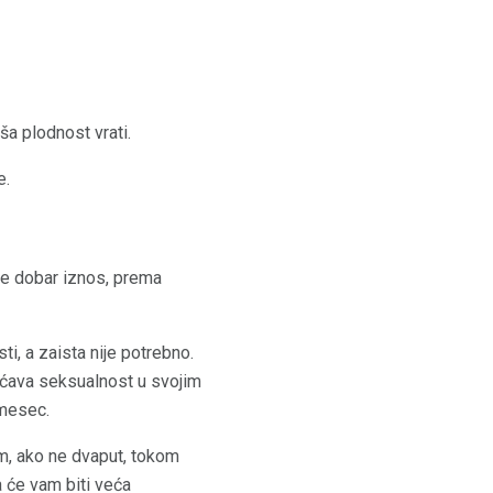
a plodnost vrati.
e.
 je dobar iznos, prema
ti, a zaista nije potrebno.
ećava seksualnost u svojim
 mesec.
om, ako ne dvaput, tokom
 će vam biti veća