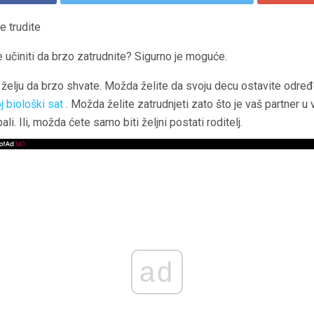
e trudite
e učiniti da brzo zatrudnite? Sigurno je moguće.
a želju da brzo shvate. Možda želite da svoju decu ostavite odre
 biološki sat
. Možda želite zatrudnjeti zato što je vaš partner u v
i. Ili, možda ćete samo biti željni postati roditelj.
ad