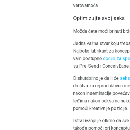
verovatnoća.
Optimizujte svoj seks
Možda ćete moći brinuti br
Jedna važna stvar koju treba
Najbolje lubrikant za koncep
vam dostupne
opcije za sp
su Pre-Seed i ConceivEase.
Diskutabilno je da li će
seksu
društva za reproduktivnu me
nakon inseminacije povećava
leđima nakon seksa na nekol
pomoći kreativnije pozicije.
Istraživanje je otkrilo da s
takođe pomoći pri konceptu.