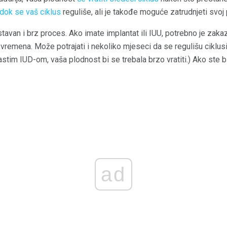
dok se vaš ciklus
reguliše, ali je takođe moguće zatrudnjeti svoj
tavan i brz proces. Ako imate implantat ili IUU, potrebno je zakaz
o vremena. Može potrajati i nekoliko mjeseci da se regulišu ciklus
tim IUD-om, vaša plodnost bi se trebala brzo vratiti.) Ako ste bi
ad