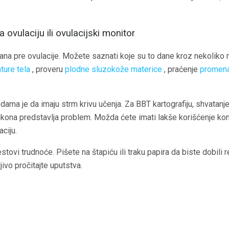
za ovulaciju ili ovulacijski monitor
na pre ovulacije. Možete saznati koje su to dane kroz nekoliko m
ture tela
, proveru
plodne sluzokože materice
, praćenje
promena
ma je da imaju strm krivu učenja. Za BBT kartografiju, shvatan
fikona predstavlja problem. Možda ćete imati lakše korišćenje ko
aciju.
stovi trudnoće. Pišete na štapiću ili traku papira da biste dobili r
ivo pročitajte uputstva.