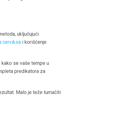
etoda, uključujući
 cerviksa
i korišćenje
je kako se vaše tempe u
mpleta predikatora za
ezultat. Malo je teže tumačiti