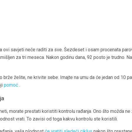
a ovi savjeti neće raditi za sve. Šezdeset i osam procenata parov
išljen za tri meseca. Nakon godinu dana, 92 posto je trudno. Naž
o brže želite, ne krivite sebe. Imajte na umu da će jedan od 10 p
ji
pomoć
.
ja
neti, morate prestati koristiti kontrolu rađanja. Ono što možda n
dnost vrati. To zavisi od toga kakvu kontrolu ste koristili.
rađanja, vaša plodnost
će vratiti sledeći ciklus
nakon što prestanet