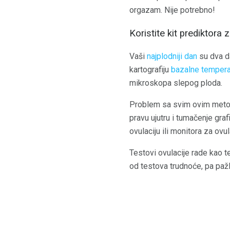
orgazam. Nije potrebno!
Koristite kit prediktora 
Vaši
najplodniji dan
su dva da
kartografiju
bazalne tempera
mikroskopa slepog ploda.
Problem sa svim ovim metoda
pravu ujutru i tumačenje gra
ovulaciju ili monitora za ovul
Testovi ovulacije rade kao te
od testova trudnoće, pa pažlj