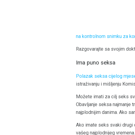
na kontrolnom snimku za kon
Razgovarajte sa svojim dokt
Ima puno seksa
Polazak seksa cijelog mjes
istraživanju i mišljenju Kom
Možete imati za cilj seks sva
Obavljanje seksa najmanje t
najplodnijim danima. Ako s
Ako imate seks svaki drugi 
vašeg najplodnijeg vremena. 