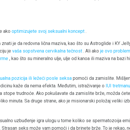
že ako
optimizujete svoj seksualni koncept
.
 znati je da redovna lična maziva, kao što su Astroglide i KY Jell
ciju je
vaša sopstvena cervikalna tečnost
. Ali ako
je ovo problem
erme
, kao što su mineralno ulje, ulje od kanoa ili maziva na bazi 
alna pozicija ili ležeći posle seksa
pomoći da zamislite. Mišlje
dicinu kaže da nema efekta. Međutim, istraživanje o
IUI tretman
 stope trudnoće. Ako pokušavate da zamislite brže, možda ćete ž
iko minuta. Sa druge strane, ako je misionarski položaj veliki i
eksualno uzbuđenje igra ulogu u tome koliko se spermatozoija emi
 Strasan seks može vam pomoći i da brinete brže. To je rekao, n