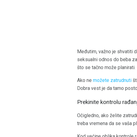
Međutim, važno je shvatiti d
seksualni odnos do beba zam
što se tačno može planirati.
Ako ne
možete zatrudnuti
št
Dobra vest je da tamo posto
Prekinite kontrolu rađan
Očigledno, ako želite zatrud
treba vremena da se vaša plo
Kod većine oblika kontrole 