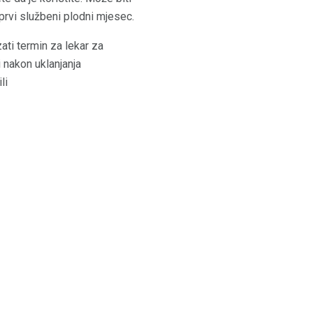
 prvi službeni plodni mjesec.
ati termin za lekar za
i nakon uklanjanja
li